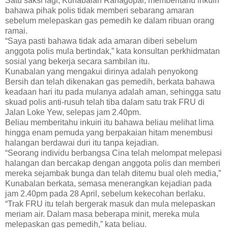
Satu saksi lagi, Kunabalan Rahagopal, memberitahu inkuiri
bahawa pihak polis tidak memberi sebarang amaran
sebelum melepaskan gas pemedih ke dalam ribuan orang
ramai.
“Saya pasti bahawa tidak ada amaran diberi sebelum
anggota polis mula bertindak,” kata konsultan perkhidmatan
sosial yang bekerja secara sambilan itu.
Kunabalan yang mengakui dirinya adalah penyokong
Bersih dan telah dikenakan gas pemedih, berkata bahawa
keadaan hari itu pada mulanya adalah aman, sehingga satu
skuad polis anti-rusuh telah tiba dalam satu trak FRU di
Jalan Loke Yew, selepas jam 2.40pm.
Beliau memberitahu inkuiri itu bahawa beliau melihat lima
hingga enam pemuda yang berpakaian hitam menembusi
halangan berdawai duri itu tanpa kejadian.
“Seorang individu berbangsa Cina telah melompat melepasi
halangan dan bercakap dengan anggota polis dan memberi
mereka sejambak bunga dan telah ditemu bual oleh media,”
Kunabalan berkata, semasa menerangkan kejadian pada
jam 2.40pm pada 28 April, sebelum kekecohan berlaku.
“Trak FRU itu telah bergerak masuk dan mula melepaskan
meriam air. Dalam masa beberapa minit, mereka mula
melepaskan gas pemedih,” kata beliau.