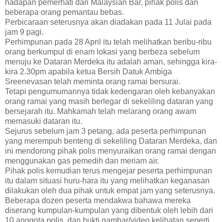
hadapan pemerhati dari Malaysian Bar, pihak polis dan
beberapa orang pemantau bebas.
Perbicaraan seterusnya akan diadakan pada 11 Julai pada
jam 9 pagi.
Perhimpunan pada 28 April itu telah melihatkan beribu-ribu
orang berkumpul di enam lokasi yang berbeza sebelum
menuju ke Dataran Merdeka itu adalah aman, sehingga kira-
kira 2.30pm apabila ketua Bersih Datuk Ambiga
Sreenevasan telah meminta orang ramai bersurai.
Tetapi pengumumannya tidak kedengaran oleh kebanyakan
orang ramai yang masih berlegar di sekeliling dataran yang
bersejarah itu. Mahkamah telah melarang orang awam
memasuki dataran itu.
Sejurus sebelum jam 3 petang, ada peserta perhimpunan
yang merempuh benteng di sekeliling Dataran Merdeka, dan
ini mendorong pihak polis menyuraikan orang ramai dengan
menggunakan gas pemedih dan meriam air.
Pihak polis kemudian terus mengejar peserta perhimpunan
itu dalam situasi huru-hara itu yang melihatkan keganasan
dilakukan oleh dua pihak untuk empat jam yang seterusnya.
Beberapa dozen peserta mendakwa bahawa mereka
diserang kumpulan-kumpulan yang dibentuk oleh lebih dari
10 anggota polis, dan bukti gambar/video kelihatan seperti