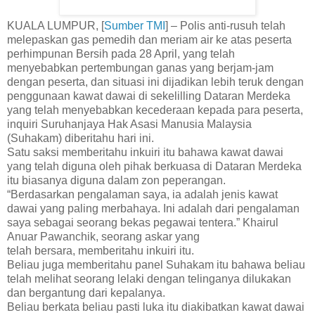
KUALA LUMPUR, [
Sumber TMI
] – Polis anti-rusuh telah
melepaskan gas pemedih dan meriam air ke atas peserta
perhimpunan Bersih pada 28 April, yang telah
menyebabkan pertembungan ganas yang berjam-jam
dengan peserta, dan situasi ini dijadikan lebih teruk dengan
penggunaan kawat dawai di sekelilling Dataran Merdeka
yang telah menyebabkan kecederaan kepada para peserta,
inquiri Suruhanjaya Hak Asasi Manusia Malaysia
(Suhakam) diberitahu hari ini.
Satu saksi memberitahu inkuiri itu bahawa kawat dawai
yang telah diguna oleh pihak berkuasa di Dataran Merdeka
itu biasanya diguna dalam zon peperangan.
“Berdasarkan pengalaman saya, ia adalah jenis kawat
dawai yang paling merbahaya. Ini adalah dari pengalaman
saya sebagai seorang bekas pegawai tentera.” Khairul
Anuar Pawanchik, seorang askar yang
telah bersara, memberitahu inkuiri itu.
Beliau juga memberitahu panel Suhakam itu bahawa beliau
telah melihat seorang lelaki dengan telinganya dilukakan
dan bergantung dari kepalanya.
Beliau berkata beliau pasti luka itu diakibatkan kawat dawai