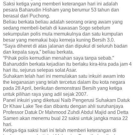
Saksi ketiga yang memberi keterangan hari ini adalah
pesara Baharudin Hisham yang berumur 53 tahun dan
berasal dari Puchong.
Beliau berkata beliau adalah seorang orang awam yang
sedang membeli-belah di kawasan Sogo sebelum
sekumpulan polis mula memukulnya dan satu kumpulan
besar yang memakai baju kemeja kuning Bersih 3.0.
“Saya diheret di atas jalanan dan dipukul di seluruh badan
dan kepala saya,” beliau berkata.
“Pihak polis kemudian menahan saya tanpa sebab.”
Baharuddin berkata kejadian itu berlaku kira-kira pada jam 4
hari itu, sejurus selepas solat Asar.
Suhakam telah hari ini memulakan satu inkuiri awam into
the keganasan yang telah tercetus dalam ibu kota negara
pada 28 April, berikutan demonstrasi Bersih yang ketiga
untuk pilihan raya yang adil sejak 2007.
Panel inkuiri yang diketuai Naib Pengerusi Suhakam Datuk
Dr Khaw Lake Tee dan dibantu dengan ahli suruhanjaya
Professor Datuk Dr Mahmood Zuhdi Abdul Majid and Detta
Samen akan menemu bual 22 saksi untuk jangka masa 22
hari.
Ketiga-tiga saksi hari ini telah memberi keterangan di