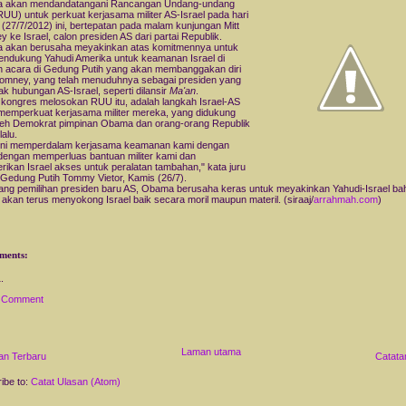
 akan mendandatangani Rancangan Undang-undang
RUU) untuk perkuat kerjasama militer AS-Israel pada hari
 (27/7/2012) ini, bertepatan pada malam kunjungan Mitt
 ke Israel, calon presiden AS dari partai Republik.
 akan berusaha meyakinkan atas komitmennya untuk
endukung Yahudi Amerika untuk keamanan Israel di
 acara di Gedung Putih yang akan membanggakan diri
omney, yang telah menuduhnya sebagai presiden yang
k hubungan AS-Israel, seperti dilansir
Ma'an
.
kongres melosokan RUU itu, adalah langkah Israel-AS
memperkuat kerjasama militer mereka, yang didukung
leh Demokrat pimpinan Obama dan orang-orang Republik
lalu.
ini memperdalam kerjasama keamanan kami dengan
 dengan memperluas bantuan militer kami dan
ikan Israel akses untuk peralatan tambahan," kata juru
 Gedung Putih Tommy Vietor, Kamis (26/7).
ang pemilihan presiden baru AS, Obama berusaha keras untuk meyakinkan Yahudi-Israel b
a akan terus menyokong Israel baik secara moril maupun materil. (siraaj/
arrahmah.com
)
ments:
a Comment
Laman utama
an Terbaru
Catata
ibe to:
Catat Ulasan (Atom)