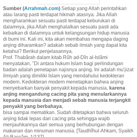
Sumber (
Arrahmah.com
)
Setiap yang Allah perintahkan
atau larang pasti terdapat hikmah atasnya. Jika Allah
mengharamkan sesuatu pasti terdapat keburukan di
dalamnya, jika Allah menghalalkan sesuatu pasti ada
kebaikan di dalamnya untuk kelangsungan hidup manusia
di bumi ini. Kali ini, kita akan membahas mengapa daging
anjing diharamkan? adakah sebab ilmiah yang dapat kita
ketahui? Berikut penjelasannya.
Prof. Thabârah dalam kitab Rûh ad-Dîn al-Islâmi
menyatakan, "Di antara hukum Islam bagi perlindungan
badan adalah penetapan najisnya anjing. Ini adalah mu'jizat
ilmiyah yang dimiliki Islam yang mendahului kedokteran
modern. Kedokteran modern menetapkan bahwa anjing
menyebarkan banyak penyakit kepada manusia,
karena
anjing mengandung cacing pita yang menularkannya
kepada manusia dan menjadi sebab manusia terjangkit
penyakit yang berbahaya
,
bisa sampai mematikan. Sudah ditetapkan bahwa seluruh
anjing tidak lepas dari cacing pita sehingga wajib
menjauhkannya dari semua yang berhubungan dengan
makanan dan minuman manusia. [Taudhîhul-Ahkam, Syaikh
Ali Bassâm, 1/137].