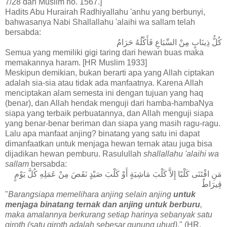
7/28 dan Muslim no. 1567.]
Hadits Abu Hurairah Radhiyallahu 'anhu yang berbunyi,
bahwasanya Nabi Shallallahu 'alaihi wa sallam telah
bersabda:
كُلُّ ذِينَابٍ مِنْ السِّبَاعِ فَأَكْلُهُ حَرَامُ
Semua yang memiliki gigi taring dari hewan buas maka
memakannya haram. [HR Muslim 1933]
Meskipun demikian, bukan berarti apa yang Allah ciptakan
adalah sia-sia atau tidak ada manfaatnya. Karena Allah
menciptakan alam semesta ini dengan tujuan yang haq
(benar), dan Allah hendak menguji dari hamba-hambaNya
siapa yang terbaik perbuatannya, dan Allah menguji siapa
yang benar-benar beriman dan siapa yang masih ragu-ragu.
Lalu apa manfaat anjing? binatang yang satu ini dapat
dimanfaatkan untuk menjaga hewan ternak atau juga bisa
dijadikan hewan pemburu. Rasulullah
shallallahu 'alaihi wa
sallam
bersabda:
مَنِ اقْتَنَى كَلْبًا إِلاَّ كَلْبَ مَاشِيَةٍ أَوْ كَلْبَ صَيْدٍ نَقَصَ مِنْ عَمَلِهِ كُلَّ يَوْمٍ
قِيرَاطٌ
"
Barangsiapa memelihara anjing selain anjing
untuk
menjaga binatang ternak dan anjing untuk berburu
,
maka amalannya berkurang setiap harinya sebanyak satu
qiroth (satu qiroth adalah sebesar gunung uhud)
." (HR.