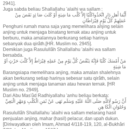
2941].
Juga sabda beliau Shallallahu 'alaihi wa sallam :
أَيُّمَا أَهلِ دَارٍ اتَّخَذُواكَلْبُا إِلاَّ كَلْب مَا شِيَةٍ أَوْ كَلبَ صَا ئِدٍ نَقَصَ مِنْ
عَمَلِهِمْ كُلَّ يَوْمٍ قِيْرَاطَانِ
Penghuni rumah mana saja yang memelihara anjing selain
anjing untuk menjaga binatang ternak atau anjing untuk
berburu, maka amalannya berkurang setiap harinya
sebanyak dua qirâth.[HR. Muslim no. 2945].
Demikian juga Rasulullâh Shallallahu 'alaihi wa sallam
bersabda.
مَنْ أَمْسَكَ كَلْبًا فَإِنَّهُ يَنْقُصُ كُلَّ يَوْمٍ مِنْ عَمَلِهِ قِيْرَاطُ إِلاَّ كَلْبَ حَرْثٍ اَوْ
مَا شِيَةٍ
Barangsiapa memelihara anjing, maka amalan shalehnya
akan berkurang setiap harinya sebesar satu qirâth, selain
anjing untuk menjaga tanaman atau hewan ternak. [HR
Muslim no. 2949].
Dari Abu Mas'ûd Radhiyallahu 'anhu beliau berkata:
أََنَّ رَسُو لَاللَّهِ صَلَى اللَّهُ عَلَيْهِ وَسَلَم نَهَى عَنْ ثَمَنِ الْكَلْبِ وَمَهْرِ الْبَغِيِّ
وَحُلوَانِ الْكَا هِنِ
Rasulullâh Shallallahu 'alaihi wa sallam melarang hasil
penjualan anjing, mahar (hasil) pelacur, dan upah dukun.
[Diriwayatkan oleh Imam, Ahmad 4/118-119, 120, al-Bukhâri