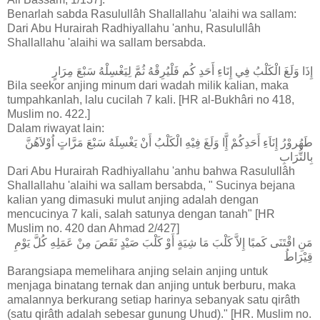
Benarlah sabda Rasulullâh Shallallahu 'alaihi wa sallam:
Dari Abu Hurairah Radhiyallahu 'anhu, Rasulullâh
Shallallahu 'alaihi wa sallam bersabda.
إِذَا وَلَغَ الْكَلْبُ فِي إِنَاءِ أَحَدِ كُم فَلْيُرِقْهُ ثُمَّ لِيَغْسِلْهُ سَبْعَ مِرَارٍ
Bila seekor anjing minum dari wadah milik kalian, maka
tumpahkanlah, lalu cucilah 7 kali. [HR al-Bukhâri no 418,
Muslim no. 422.]
Dalam riwayat lain:
طَهُروْرُ إِنَاَءِ أَحَدِكُمْ إَِّا وَلَغَ فِيْهِ الْكَلْبُ أَنْ يَغْسِلَهُ سَبْعَ مَرَّاتٍ اُوْلاَهُنَّ
بِالتُّرَابِ
Dari Abu Hurairah Radhiyallahu 'anhu bahwa Rasulullâh
Shallallahu 'alaihi wa sallam bersabda, " Sucinya bejana
kalian yang dimasuki mulut anjing adalah dengan
mencucinya 7 kali, salah satunya dengan tanah" [HR
Muslim no. 420 dan Ahmad 2/427]
مَنِ اقْتَنَى كَمبًا إِلاَّ كَلْبَ مَا شِيَةٍ أَوْ كَلْبَ صَيْدٍ نَقَصَ مِنْ عَمَلِهِ كُلَّ يَوْمِ
قِيْرَاطُ
Barangsiapa memelihara anjing selain anjing untuk
menjaga binatang ternak dan anjing untuk berburu, maka
amalannya berkurang setiap harinya sebanyak satu qirâth
(satu qirâth adalah sebesar gunung Uhud)." [HR. Muslim no.