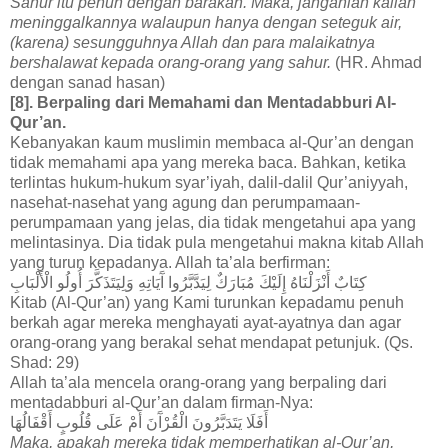
Sahur itu penuh dengan barakah. Maka, janganlah kalian
meninggalkannya walaupun hanya dengan seteguk air,
(karena) sesungguhnya Allah dan para malaikatnya
bershalawat kepada orang-orang yang sahur.
(HR. Ahmad
dengan sanad hasan)
[8]. Berpaling dari Memahami dan Mentadabburi Al-
Qur’an.
Kebanyakan kaum muslimin membaca al-Qur’an dengan
tidak memahami apa yang mereka baca. Bahkan, ketika
terlintas hukum-hukum syar’iyah, dalil-dalil Qur’aniyyah,
nasehat-nasehat yang agung dan perumpamaan-
perumpamaan yang jelas, dia tidak mengetahui apa yang
melintasinya. Dia tidak pula mengetahui makna kitab Allah
yang turun kepadanya. Allah ta’ala berfirman:
كِتَابٌ أَنْزَلْنَاهُ إِلَيْكَ مُبَارَكٌ لِيَدَّبَّرُوا آَيَاتِهِ وَلِيَتَذَكَّرَ أُولُو الْأَلْبَابِ
Kitab (Al-Qur’an) yang Kami turunkan kepadamu penuh
berkah agar mereka menghayati ayat-ayatnya dan agar
orang-orang yang berakal sehat mendapat petunjuk. (Qs.
Shad: 29)
Allah ta’ala mencela orang-orang yang berpaling dari
mentadabburi al-Qur’an dalam firman-Nya:
أَفَلَا يَتَدَبَّرُونَ الْقُرْآَنَ أَمْ عَلَى قُلُوبٍ أَقْفَالُهَا
Maka, apakah mereka tidak memperhatikan al-Qur’an,