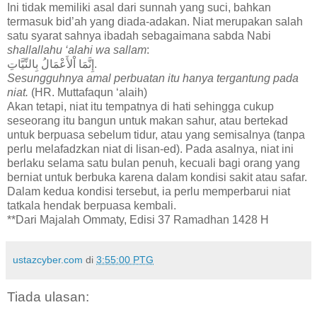
Ini tidak memiliki asal dari sunnah yang suci, bahkan
termasuk bid’ah yang diada-adakan. Niat merupakan salah
satu syarat sahnya ibadah sebagaimana sabda Nabi
shallallahu ‘alahi wa sallam
:
إِنَّمَا اْلأَعْمَالُ بِالنِّيَّاتِ.
Sesungguhnya amal perbuatan itu hanya tergantung pada
niat.
(HR. Muttafaqun ‘alaih)
Akan tetapi, niat itu tempatnya di hati sehingga cukup
seseorang itu bangun untuk makan sahur, atau bertekad
untuk berpuasa sebelum tidur, atau yang semisalnya (tanpa
perlu melafadzkan niat di lisan-ed). Pada asalnya, niat ini
berlaku selama satu bulan penuh, kecuali bagi orang yang
berniat untuk berbuka karena dalam kondisi sakit atau safar.
Dalam kedua kondisi tersebut, ia perlu memperbarui niat
tatkala hendak berpuasa kembali.
**Dari Majalah Ommaty, Edisi 37 Ramadhan 1428 H
ustazcyber.com
di
3:55:00 PTG
Tiada ulasan: