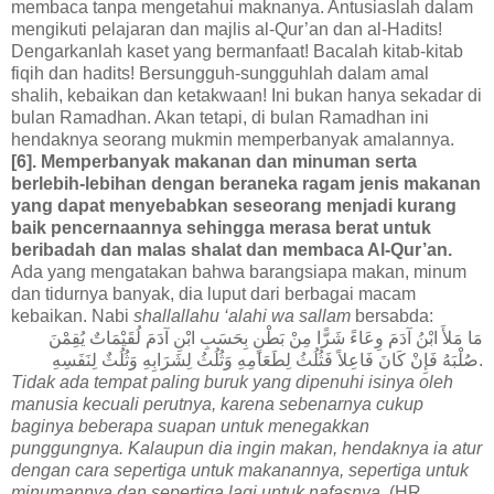
membaca tanpa mengetahui maknanya. Antusiaslah dalam
mengikuti pelajaran dan majlis al-Qur’an dan al-Hadits!
Dengarkanlah kaset yang bermanfaat! Bacalah kitab-kitab
fiqih dan hadits! Bersungguh-sungguhlah dalam amal
shalih, kebaikan dan ketakwaan! Ini bukan hanya sekadar di
bulan Ramadhan. Akan tetapi, di bulan Ramadhan ini
hendaknya seorang mukmin memperbanyak amalannya.
[6]. Memperbanyak makanan dan minuman serta
berlebih-lebihan dengan beraneka ragam jenis makanan
yang dapat menyebabkan seseorang menjadi kurang
baik pencernaannya sehingga merasa berat untuk
beribadah dan malas shalat dan membaca Al-Qur’an.
Ada yang mengatakan bahwa barangsiapa makan, minum
dan tidurnya banyak, dia luput dari berbagai macam
kebaikan. Nabi
shallallahu ‘alahi wa sallam
bersabda:
مَا مَلأَ ابْنُ آدَمَ وِعَاءً شَرًّا مِنْ بَطْنٍ بِحَسَبِ ابْنِ آدَمَ لُقَيْمَاتٌ يُقِمْنَ
صُلْبَهُ فَإِنْ كَانَ فَاعِلاً فَثُلُثُ لِطَعَامِهِ وَثُلُثُ لِشَرَابِهِ وَثُلُثٌ لِنَفَسِهِ.
Tidak ada tempat paling buruk yang dipenuhi isinya oleh
manusia kecuali perutnya, karena sebenarnya cukup
baginya beberapa suapan untuk menegakkan
punggungnya. Kalaupun dia ingin makan, hendaknya ia atur
dengan cara sepertiga untuk makanannya, sepertiga untuk
minumannya dan sepertiga lagi untuk nafasnya.
(HR.