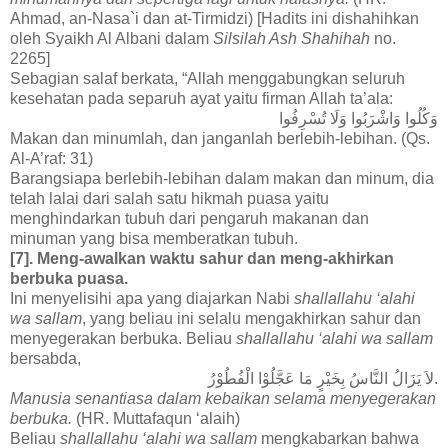
Ahmad, an-Nasa`i dan at-Tirmidzi) [Hadits ini dishahihkan
oleh Syaikh Al Albani dalam
Silsilah Ash Shahihah
no.
2265]
Sebagian salaf berkata, “Allah menggabungkan seluruh
kesehatan pada separuh ayat yaitu firman Allah ta’ala:
وَكُلُوا وَاشْرَبُوا وَلَا تُسْرِفُوا
Makan dan minumlah, dan janganlah berlebih-lebihan. (Qs.
Al-A’raf: 31)
Barangsiapa berlebih-lebihan dalam makan dan minum, dia
telah lalai dari salah satu hikmah puasa yaitu
menghindarkan tubuh dari pengaruh makanan dan
minuman yang bisa memberatkan tubuh.
[7]. Meng-awalkan waktu sahur dan meng-akhirkan
berbuka puasa.
Ini menyelisihi apa yang diajarkan Nabi
shallallahu ‘alahi
wa sallam
, yang beliau ini selalu mengakhirkan sahur dan
menyegerakan berbuka. Beliau
shallallahu ‘alahi wa sallam
bersabda,
لاَ يَزَالُ النَّاسُ بِخَيْرٍ مَا عَجَّلُوْا الْفُطُوْرُ.
Manusia senantiasa dalam kebaikan selama menyegerakan
berbuka.
(HR. Muttafaqun ‘alaih)
Beliau
shallallahu ‘alahi wa sallam
mengkabarkan bahwa