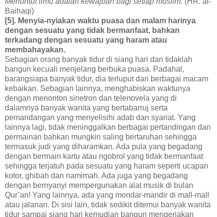
Menuntut ilmu adalah kewajban bagi setiap muslim.
(HR. al-
Baihaqi)
[5]. Menyia-nyiakan waktu puasa dan malam harinya
dengan sesuatu yang tidak bermanfaat, bahkan
terkadang dengan sesuatu yang haram atau
membahayakan.
Sebagian orang banyak tidur di siang hari dan tidaklah
bangun kecuali menjelang berbuka puasa. Padahal,
barangsiapa banyak tidur, dia terluput dari berbagai macam
kebaikan. Sebagian lainnya, menghabiskan waktunya
dengan menonton sinetron dan telenovela yang di
dalamnya banyak wanita yang bertabarruj serta
pemandangan yang menyelisihi adab dan syariat. Yang
lainnya lagi, tidak meninggalkan berbagai pertandingan dan
permainan bahkan mungkin saling bertaruhan sehingga
termasuk judi yang diharamkan. Ada pula yang begadang
dengan bermain kartu atau ngobrol yang tidak bermanfaat
sehingga terjatuh pada sesuatu yang haram seperti ucapan
kotor, ghibah dan namimah. Ada juga yang begadang
dengan bernyanyi mempergunakan alat musik di bulan
Qur’an! Yang lainnya, ada yang mondar-mandir di mall-mall
atau jalanan. Di sisi lain, tidak sedikit ditemui banyak wanita
tidur sampai siang hari kemudian bangun mengerjakan