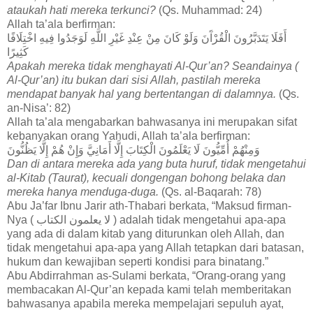
ataukah hati mereka terkunci?
(Qs. Muhammad: 24)
Allah ta’ala berfirman:
أَفَلَا يَتَدَبَّرُونَ الْقُرْآَنَ وَلَوْ كَانَ مِنْ عِنْدِ غَيْرِ اللَّهِ لَوَجَدُوا فِيهِ اخْتِلَافًا
كَثِيرًا
Apakah mereka tidak menghayati Al-Qur’an? Seandainya (
Al-Qur’an) itu bukan dari sisi Allah, pastilah mereka
mendapat banyak hal yang bertentangan di dalamnya.
(Qs.
an-Nisa’: 82)
Allah ta’ala mengabarkan bahwasanya ini merupakan sifat
kebanyakan orang Yahudi, Allah ta’ala berfirman:
وَمِنْهُمْ أُمِّيُّونَ لَا يَعْلَمُونَ الْكِتَابَ إِلَّا أَمَانِيَّ وَإِنْ هُمْ إِلَّا يَظُنُّونَ
Dan di antara mereka ada yang buta huruf, tidak mengetahui
al-Kitab (Taurat), kecuali dongengan bohong belaka dan
mereka hanya menduga-duga.
(Qs. al-Baqarah: 78)
Abu Ja’far Ibnu Jarir ath-Thabari berkata, “Maksud firman-
Nya ( لا يعلمون الكتاب ) adalah tidak mengetahui apa-apa
yang ada di dalam kitab yang diturunkan oleh Allah, dan
tidak mengetahui apa-apa yang Allah tetapkan dari batasan,
hukum dan kewajiban seperti kondisi para binatang.”
Abu Abdirrahman as-Sulami berkata, “Orang-orang yang
membacakan Al-Qur’an kepada kami telah memberitakan
bahwasanya apabila mereka mempelajari sepuluh ayat,