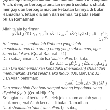
Allah, dengan berbagai amalan seperti sedekah, shalat,
mengaji dan berbagai macam ketaatan lainnya di bulan
Ramadhan, tetapi dia jauh dari semua itu pada selain
bulan Ramadhan.
Allah ta’ala berfirman:
يَا أَيُّهَا النَّاسُ اعْبُدُوا رَبَّكُمُ الَّذِي خَلَقَكُمْ وَالَّذِينَ مِنْ قَبْلِكُمْ لَعَلَّكُمْ
تَتَّقُونَ
Hai manusia, sembahlah Rabbmu yang telah
menciptakanmu dan orang-orang yang sebelummu, agar
kamu bertakwa.
(Qs. al-Baqarah: 21)
Dan sebagaimana Nabi Isa
‘alahi sallam
berkata:
وَأَوْصَانِي بِالصَّلَاةِ وَالزَّكَاةِ مَا دُمْتُ حَيًّا
Dan Dia memerintahkan kepadaku (mendirikan) shalat dan
(menunaikan) zakat selama aku hidup.
(Qs. Maryam: 31)
Dan Allah berfirman:
وَاعْبُدْ رَبَّكَ حَتَّى يَأْتِيَكَ الْيَقِينُ
Dan sembahlah Rabbmu sampai datang kepadamu yang
diyakini (ajal).
(Qs. al-Hijr: 99)
Sebagian salaf berkata: Sejelek-jelek kaum adalah yang
tidak mengenal Allah kecuali di bulan Ramadhan.
Nabi
shallallahu ‘alahi wa sallam
bersabda: