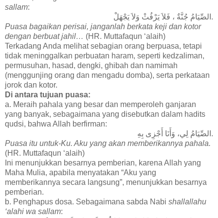
sallam
:
الصِّيَامُ جُنَّةٌ ، فَلاَ يَرْفُثْ وَلاَ يَجْهَلْ.
Puasa bagaikan perisai, janganlah berkata keji dan kotor
dengan berbuat jahil…
(HR. Muttafaqun ‘alaih)
Terkadang Anda melihat sebagian orang berpuasa, tetapi
tidak meninggalkan perbuatan haram, seperti kedzaliman,
permusuhan, hasad, dengki, ghibah dan namimah
(menggunjing orang dan mengadu domba), serta perkataan
jorok dan kotor.
Di antara tujuan puasa:
a. Meraih pahala yang besar dan memperoleh ganjaran
yang banyak, sebagaimana yang disebutkan dalam hadits
qudsi, bahwa Allah berfirman:
الصِّيَامُ لِي، وَأَنَا أَجْزِى بِهِ.
Puasa itu untuk-Ku. Aku yang akan memberikannya pahala.
(HR. Muttafaqun ‘alaih)
Ini menunjukkan besarnya pemberian, karena Allah yang
Maha Mulia, apabila menyatakan “Aku yang
memberikannya secara langsung”, menunjukkan besarnya
pemberian.
b. Penghapus dosa. Sebagaimana sabda Nabi
shallallahu
‘alahi wa sallam
: