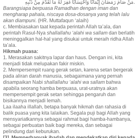
مَنْ صَامَ رَمَضَانَ إِيْمَانًا وَاحْتِسَابًا غُفِرَ لَهُ مَا تَقَدَّمَ مِنْ ذَنْبِهِ.
Barangsiapa berpuasa Ramadhan dengan iman dan
mengharap pahala, niscaya dosa-dosanya yang telah lalu
akan diampuni.
(HR. Muttafaqun ‘alaih)
c. Membiasakan taat kepada perintah Allah ta’ala, dan
perintah Rasul-Nya
shallallahu ‘alahi wa sallam
dan berlatih
meninggalkan hal-hal yang disukai untuk meraih ridha Allah
ta’ala.
Hikmah puasa:
1. Merasakan sakitnya lapar dan haus. Dengan ini, kita
menjadi tidak melupakan fakir miskin.
2. Mempersempit ruang gerak setan, karena setan bergerak
pada aliran darah manusia, sebagaimana yang pernah
disampaikan Nabi
shallallahu ‘alahi wa sallam
bahwa
apabila seorang hamba berpuasa, urat-uratnya akan
mempersempit gerak setan sehingga pengaruh dan
bisikannya menjadi lemah.
Laa ilaaha illallah, betapa banyak hikmah dan rahasia di
balik puasa yang kita lalaikan. Segala puji bagi Allah yang
mensyariatkannya sebagai rahmat bagi hamba-hambanya,
sebagai perbuatan baik bagi mereka, dan sebagai
pelindung dari keburukan.
[3]. Memperbanyak ibadah dan mendekatkan diri kepada