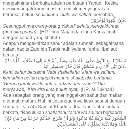
mengakhirkan berbuka adalah perbuatan Yahudi. Ketika
menyemangati kaum muslimin untuk menyegerakan
berbuka, beliau
shallallahu ‘alahi wa sallam
bersabda,
فَإِنَّ الْيَهُوْدَ يُؤَخِّرُوْنَ.
Sesungguhnya orang-orang Yahudi selalu mengakhirkan
(berbuka puasa).
(HR. Ibnu Majah dan Ibnu Khuzaimah
dengan sanad yang shahih)
Adapun mengakhirkan sahur adalah sunnah, sebagaimana
dalam hadits Zaid bin Tsabit radhiyallahu ‘anhu, (beliau)
berkata:
تَسَحَّرْنَا مَعَ النَّبِىِّ صَلَّى اللَّهُ عَلَيْهِ وَسَلَّمَ ثُمَّ قَامَ إِلَى الصَّلاَةِ . قُلْتُ كَمْ
كَانَ بَيْنَ اْلأَذَانِ وَالسَّحُوْرِ قَالَ قَدْرُ خَمْسِيْنَ آيَةً.
Kami sahur bersama Nabi
shallallahu ‘alahi wa sallam
,
kemudian beliau bangkit menuju shalat, aku bertanya,
‘Berapa jarak waktu antara adzan dan sahur?’ Dia
menjawab, ‘Kira-kira lima puluh ayat.’
(HR. al-Bukhari)
Ada sebagian orang yang meninggalkan sahur dan makan
ditengah malam. Hal ini sesungguhnya tidak sesuai dengan
sunnah. Dari Abi Said al-Khudri radhiallahu ‘anhu, beliau
berkata, “Rasulullah
shallallahu ‘alahi wa sallam
bersabda,
السُّحُورُ كُلُّهُ بَرَكَةٌ فَلاَ تَدَعُوهُ وَلَوْ أَنْ يَجْرَعَ أَحَدُكُمْ جَرْعَةً مِنْ مَاءٍ فَإِنَّ
اللَّهَ وَمَلاَئِكَتَهُ يُصَلُّوْنَ عَلَى الْمُتَسَحِّرِيْنَ.