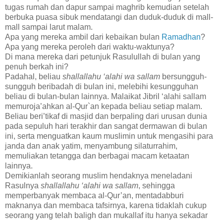
tugas rumah dan dapur sampai maghrib kemudian setelah
berbuka puasa sibuk mendatangi dan duduk-duduk di mall-
mall sampai larut malam.
Apa yang mereka ambil dari kebaikan bulan
Ramadhan
?
Apa yang mereka peroleh dari waktu-waktunya?
Di mana mereka dari petunjuk Rasulullah di bulan yang
penuh berkah ini?
Padahal, beliau
shallallahu ‘alahi wa sallam
bersungguh-
sungguh beribadah di bulan ini, melebihi kesungguhan
beliau di bulan-bulan lainnya. Malaikat Jibril ‘alahi sallam
memuroja’ahkan al-Qur`an kepada beliau setiap malam.
Beliau beri’tikaf di masjid dan berpaling dari urusan dunia
pada sepuluh hari terakhir dan sangat dermawan di bulan
ini, serta menguatkan kaum muslimin untuk mengasihi para
janda dan anak yatim, menyambung silaturrahim,
memuliakan tetangga dan berbagai macam ketaatan
lainnya.
Demikianlah seorang muslim hendaknya meneladani
Rasulnya
shallallahu ‘alahi wa sallam
, sehingga
memperbanyak membaca al-Qur’an, mentadabburi
maknanya dan membaca tafsirnya, karena tidaklah cukup
seorang yang telah baligh dan mukallaf itu hanya sekadar