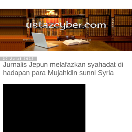
30 Julai 2012
Jurnalis Jepun melafazkan syahadat di
hadapan para Mujahidin sunni Syria