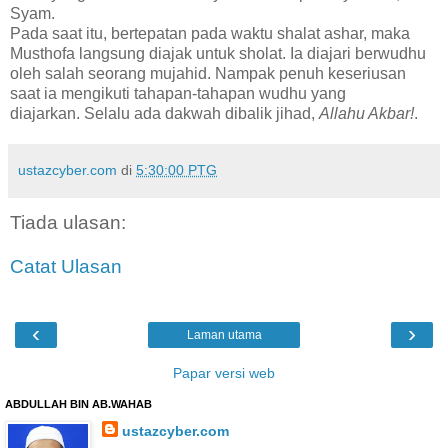
Syam.
Pada saat itu, bertepatan pada waktu shalat ashar, maka
Musthofa langsung diajak untuk sholat. Ia diajari berwudhu
oleh salah seorang mujahid. Nampak penuh keseriusan
saat ia mengikuti tahapan-tahapan wudhu yang
diajarkan. Selalu ada dakwah dibalik jihad,
Allahu Akbar!
.
ustazcyber.com
di
5:30:00 PTG
Tiada ulasan:
Catat Ulasan
‹
›
Laman utama
Papar versi web
ABDULLAH BIN AB.WAHAB
ustazcyber.com