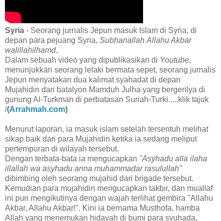
Syria
- Seorang jurnalis Jepun masuk Islam di Syria, di
depan para pejuang Syria,
Subhanallah
Allahu Akbar
walillahilhamd
.
Dalam sebuah video yang dipublikasikan di
Youtube
,
menunjukkan seorang lelaki bermata sepet, seorang jurnalis
Jepun menyatakan dua kalimat syahadat di depan
Mujahidin dari batalyon Mamduh Julha yang bergerilya di
gunung Al-Turkman di perbatasan Suriah-Turki.....klik tajuk
/
(
Arrahmah.com
)
Menurut laporan, ia masuk islam setelah tersentuh melihat
sikap baik dari para Mujahidin ketika ia sedang meliput
pertempuran di wilayah tersebut.
Dengan terbata-bata ia mengucapkan
"Asyhadu alla ilaha
illallah wa asyhadu anna muhammadar rasulullah"
dibimbing oleh seorang mujahid dari brigade tersebut.
Kemudian para mujahidin mengucapkan takbir, dan muallaf
ini pun mengikutinya dengan wajah terlihat gembira "Allahu
Akbar, Allahu Akbar!". Kini ia bernama Musthofa, hamba
Allah yang menemukan hidayah di bumi para syuhada,