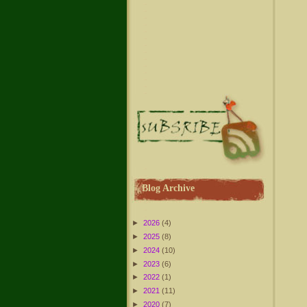
Blog Archive
►
2026
(4)
►
2025
(8)
►
2024
(10)
►
2023
(6)
►
2022
(1)
►
2021
(11)
►
2020
(7)