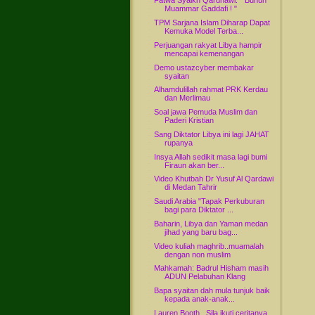
Fatwa Syaikh Qardhawi: " Bunuh
Muammar Gaddafi ! "
TPM Sarjana Islam Diharap Dapat
Kemuka Model Terba...
Perjuangan rakyat Libya hampir
mencapai kemenangan
Demo ustazcyber membakar
syaitan
Alhamdulillah rahmat PRK Kerdau
dan Merlimau
Soal jawa Pemuda Muslim dan
Paderi Kristian
Sang Diktator Libya ini lagi JAHAT
rupanya
Insya Allah sedikit masa lagi bumi
Firaun akan ber...
Video Khutbah Dr Yusuf Al Qardawi
di Medan Tahrir
Saudi Arabia "Tapak Perkuburan
bagi para Diktator ...
Baharin, Libya dan Yaman medan
jihad yang baru bag...
Video kuliah maghrib..muamalah
dengan non muslim
Mahkamah: Badrul Hisham masih
ADUN Pelabuhan Klang
Bapa syaitan dah mula tunjuk baik
kepada anak-anak...
Lauren Booth...Sila ikuti ceritanya