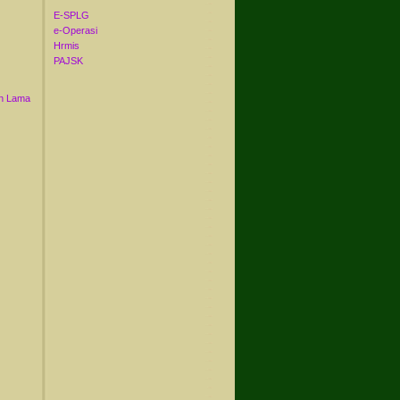
E-SPLG
e-Operasi
Hrmis
PAJSK
n Lama