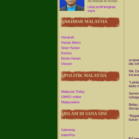
Ab,Wahab Al-Azhari
Lihat profil lengkap
saya
AKHBAR MALAYSIA
Harakah
Harian Metro
Sinar Harian
Kosmo
Berita Harian
ucapan
lalu s
Utusan
Nik Za
kerana
POLITIK MALAYSIA
“Lainl
tiada 
Malaysia Today
Sement
UMNO online
sebaga
Malaysiakini
Beliau
diucap
ISLAM DI SANA SINI
“Bagai
bukan 
Islamway
IslamPos
0 Com