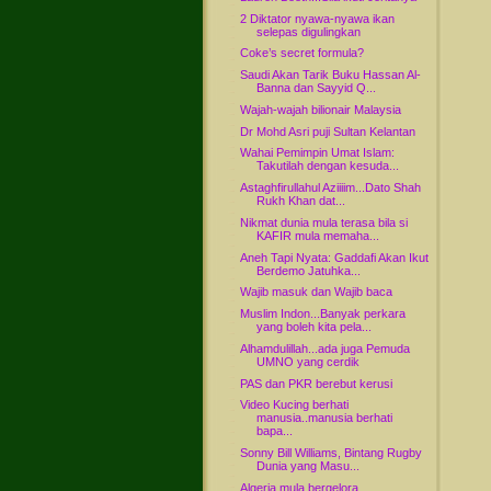
2 Diktator nyawa-nyawa ikan
selepas digulingkan
Coke’s secret formula?
Saudi Akan Tarik Buku Hassan Al-
Banna dan Sayyid Q...
Wajah-wajah bilionair Malaysia
Dr Mohd Asri puji Sultan Kelantan
Wahai Pemimpin Umat Islam:
Takutilah dengan kesuda...
Astaghfirullahul Aziiiim...Dato Shah
Rukh Khan dat...
Nikmat dunia mula terasa bila si
KAFIR mula memaha...
Aneh Tapi Nyata: Gaddafi Akan Ikut
Berdemo Jatuhka...
Wajib masuk dan Wajib baca
Muslim Indon...Banyak perkara
yang boleh kita pela...
Alhamdulillah...ada juga Pemuda
UMNO yang cerdik
PAS dan PKR berebut kerusi
Video Kucing berhati
manusia..manusia berhati
bapa...
Sonny Bill Williams, Bintang Rugby
Dunia yang Masu...
Algeria mula bergelora