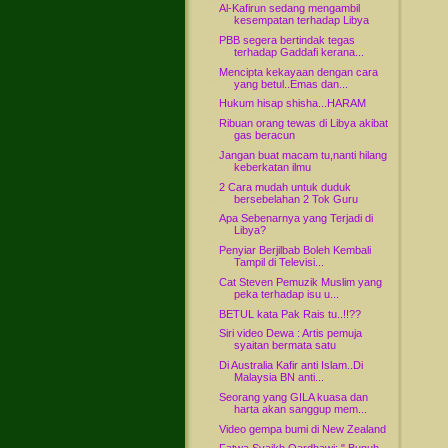
Al-Kafirun sedang mengambil
kesempatan terhadap Libya
PBB segera bertindak tegas
terhadap Gaddafi kerana...
Mencipta kekayaan dengan cara
yang betul..Emas dan...
Hukum hisap shisha...HARAM
Ribuan orang tewas di Libya akibat
gas beracun
Jangan buat macam tu,nanti hilang
keberkatan ilmu
2 Cara mudah untuk duduk
bersebelahan 2 Tok Guru
Apa Sebenarnya yang Terjadi di
Libya?
Penyiar Berjilbab Boleh Kembali
Tampil di Televisi...
Cat Steven Pemuzik Muslim yang
peka terhadap isu u...
BETUL kata Pak Rais tu..!!??
Siri video Dewa : Artis pemuja
syaitan bermata satu
Di Australia Kafir anti Islam..Di
Malaysia BN anti...
Seorang yang GILA kuasa dan
harta akan sanggup mem...
Video gempa bumi di New Zealand