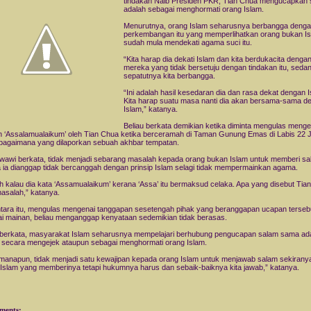
tindakan Naib Presiden PKR, Tian Chua mengucapkan 
adalah sebagai menghormati orang Islam.
Menurutnya, orang Islam seharusnya berbangga deng
perkembangan itu yang memperlihatkan orang bukan I
sudah mula mendekati agama suci itu.
“Kita harap dia dekati Islam dan kita berdukacita denga
mereka yang tidak bersetuju dengan tindakan itu, seda
sepatutnya kita berbangga.
“Ini adalah hasil kesedaran dia dan rasa dekat dengan I
Kita harap suatu masa nanti dia akan bersama-sama d
Islam,” katanya.
Beliau berkata demikian ketika diminta mengulas menge
 ‘Assalamualaikum’ oleh Tian Chua ketika berceramah di Taman Gunung Emas di Labis 22 J
ebagaimana yang dilaporkan sebuah akhbar tempatan.
wawi berkata, tidak menjadi sebarang masalah kepada orang bukan Islam untuk memberi s
 ia dianggap tidak bercanggah dengan prinsip Islam selagi tidak mempermainkan agama.
ah kalau dia kata ‘Assamualaikum’ kerana ‘Assa’ itu bermaksud celaka. Apa yang disebut Tia
masalah,” katanya.
ara itu, mengulas mengenai tanggapan sesetengah pihak yang beranggapan ucapan terseb
i mainan, beliau menganggap kenyataan sedemikian tidak berasas.
 berkata, masyarakat Islam seharusnya mempelajari berhubung pengucapan salam sama ada
 secara mengejek ataupun sebagai menghormati orang Islam.
manapun, tidak menjadi satu kewajipan kepada orang Islam untuk menjawab salam sekirany
Islam yang memberinya tetapi hukumnya harus dan sebaik-baiknya kita jawab,” katanya.
ments: