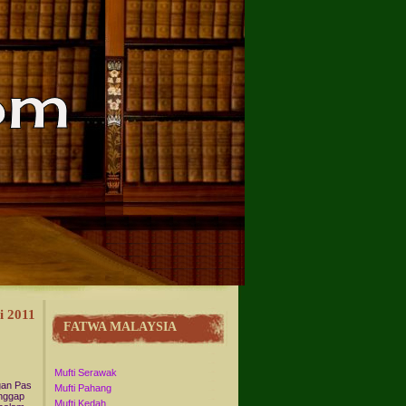
i 2011
FATWA MALAYSIA
Mufti Serawak
gan Pas
Mufti Pahang
nggap
Mufti Kedah