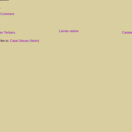
a Comment
Laman utama
an Terbaru
Catata
ibe to:
Catat Ulasan (Atom)