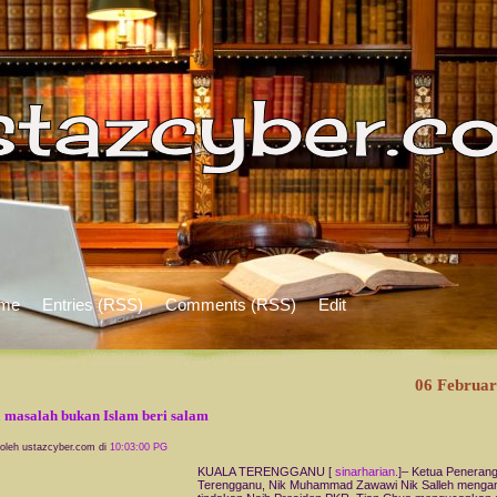
me
Entries (RSS)
Comments (RSS)
Edit
06 Februar
 masalah bukan Islam beri salam
 oleh ustazcyber.com di
10:03:00 PG
KUALA TERENGGANU [
sinarharian.
]– Ketua Peneran
Terengganu, Nik Muhammad Zawawi Nik Salleh menga