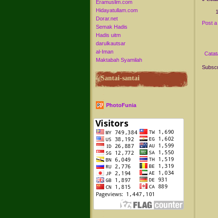
Eramuslim.com
Hidayatullam.com
Dorar.net
Post 
Semak Hadis
Hadis uitm
darulkautsar
al-Iman
Catat
Maktabah Syamilah
Subscr
Santai-santai
PhotoFunia