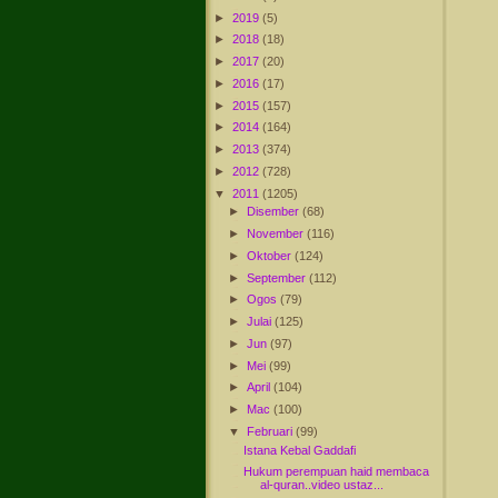
►
2019
(5)
►
2018
(18)
►
2017
(20)
►
2016
(17)
►
2015
(157)
►
2014
(164)
►
2013
(374)
►
2012
(728)
▼
2011
(1205)
►
Disember
(68)
►
November
(116)
►
Oktober
(124)
►
September
(112)
►
Ogos
(79)
►
Julai
(125)
►
Jun
(97)
►
Mei
(99)
►
April
(104)
►
Mac
(100)
▼
Februari
(99)
Istana Kebal Gaddafi
Hukum perempuan haid membaca
al-quran..video ustaz...