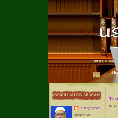
Ho
ABDULLAH BIN AB.WAHAB
Tiada
Dicatat
ustazcyber.com
Abdullah Bin