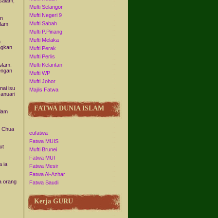
salam,
Mufti Selangor
Mufti Negeri 9
an
Mufti Sabah
slam
Mufti P.Pinang
Mufti Melaka
n
ngkan
Mufti Perak
Mufti Perlis
slam.
Mufti Kelantan
engan
Mufti WP
Mufti Johor
nai isu
Majlis Fatwa
anuari
FATWA DUNIA ISLAM
alam
n Chua
eufatwa
Fatwa MUIS
ut
Mufti Brunei
Fatwa MUI
 ia
Fatwa Mesir
Fatwa Al-Azhar
a orang
Fatwa Saudi
Kerja GURU