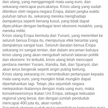
dan utang, yang menggerogoti mata uang euro, dan
sekarang mencapai puncakanya. Krisis utang yang sudah
ditimbun oleh negara-negara Eropa, dalam jangka waktu
puluhan tahun itu, sekarang mereka menghadapi
dampaknya seperti benang kusut, yang tidak dapat
dipecahkan dengan berbagai teori ekonomi mutakhir, yang
mereka miliki.
Krisis utang Eropa bermula dari Yunani, yang merembet ke
seluruh benua Eropa itu, mempunyai efek berantai yang
dampaknya sangat luas. Seluruh daratan benua Eropa
sekarang ini sangat rentan, dan dalam ancaman bahaya
krisis utang yang akan mengubah seluruh tatanan politik
dan ekonomi. Ini terbukti, krisis utang telah mencopot
perdana menteri Yunani, Irlandia, Itali, dan Spanyol, dan
akan terus bergerak seperti angin puting beliung.
Krisis utang sekarang ini, menimbulkan pertanyaan kepada
mata uang euro, yang mungkin tidak mungkin dapat
dipertahankan lagi. Tetapi, jika sejumlah negara
melepaskan ikatannya dengan mata uang euro, maka
konsekswensinya ikatan Uni Eropa, sebagai kekuatan
regional yang besar, dan dengan jumlah penduduk
mencapai 400 juta itu, akan runtuh.
Sejumlah ekonom sudah mulai memikirkan kemungkin mata