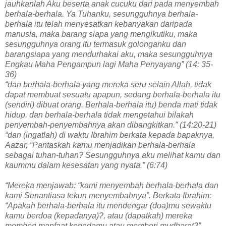
jauhkanlah Aku beserta anak cucuku dari pada menyembah
berhala-berhala. Ya Tuhanku, sesungguhnya berhala-
berhala itu telah menyesatkan kebanyakan daripada
manusia, maka barang siapa yang mengikutiku, maka
sesungguhnya orang itu termasuk golonganku dan
barangsiapa yang mendurhakai aku, maka sesungguhnya
Engkau Maha Pengampun lagi Maha Penyayang” (14: 35-
36)
“dan berhala-berhala yang mereka seru selain Allah, tidak
dapat membuat sesuatu apapun, sedang berhala-berhala itu
(sendiri) dibuat orang. Berhala-berhala itu) benda mati tidak
hidup, dan berhala-berhala tidak mengetahui bilakah
penyembah-penyembahnya akan dibangkitkan.” (14:20-21)
“dan (ingatlah) di waktu Ibrahim berkata kepada bapaknya,
Aazar, “Pantaskah kamu menjadikan berhala-berhala
sebagai tuhan-tuhan? Sesungguhnya aku melihat kamu dan
kaummu dalam kesesatan yang nyata.” (6:74)
“Mereka menjawab: “kami menyembah berhala-berhala dan
kami Senantiasa tekun menyembahnya”. Berkata Ibrahim:
“Apakah berhala-berhala itu mendengar (doa)mu sewaktu
kamu berdoa (kepadanya)?, atau (dapatkah) mereka
memberi manfaat kepadamu atau memberi mudharat?”,