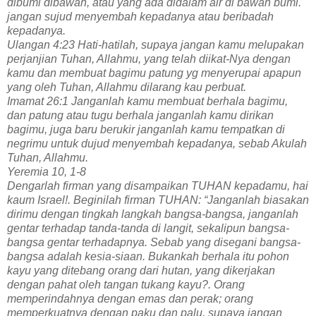
dibumi dibawah, atau yang ada didalam air di bawah bumi.
jangan sujud menyembah kepadanya atau beribadah
kepadanya.
Ulangan 4:23 Hati-hatilah, supaya jangan kamu melupakan
perjanjian Tuhan, Allahmu, yang telah diikat-Nya dengan
kamu dan membuat bagimu patung yg menyerupai apapun
yang oleh Tuhan, Allahmu dilarang kau perbuat.
Imamat 26:1 Janganlah kamu membuat berhala bagimu,
dan patung atau tugu berhala janganlah kamu dirikan
bagimu, juga baru berukir janganlah kamu tempatkan di
negrimu untuk dujud menyembah kepadanya, sebab Akulah
Tuhan, Allahmu.
Yeremia 10, 1-8
Dengarlah firman yang disampaikan TUHAN kepadamu, hai
kaum Israel!. Beginilah firman TUHAN: “Janganlah biasakan
dirimu dengan tingkah langkah bangsa-bangsa, janganlah
gentar terhadap tanda-tanda di langit, sekalipun bangsa-
bangsa gentar terhadapnya. Sebab yang disegani bangsa-
bangsa adalah kesia-siaan. Bukankah berhala itu pohon
kayu yang ditebang orang dari hutan, yang dikerjakan
dengan pahat oleh tangan tukang kayu?. Orang
memperindahnya dengan emas dan perak; orang
memperkuatnya dengan paku dan palu, supaya jangan