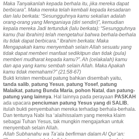
Maka Tanyakanlah kepada berhala itu, jika mereka dapat
berbicara”. Maka mereka telah kembali kepada kesadaran
dan lalu berkata: “Sesungguhnya kamu sekalian adalah
orang-orang yang Menganiaya (diri sendiri)”, kemudian
kepala mereka Jadi tertunduk (lalu berkata): “Sesungguhnya
kamu (hai Ibrahim) telah mengetahui bahwa berhala-berhala
itu tidak dapat berbicara.” Ibrahim berkata: Maka
Mengapakah kamu menyembah selain Allah sesuatu yang
tidak dapat memberi manfaat sedikitpun dan tidak (pula)
memberi mudharat kepada kamu?”. Ah (celakalah) kamu
dan apa yang kamu sembah selain Allah. Maka Apakah
kamu tidak memahami?” (21:58-67)
Bukti kristen membuat patung bahkan disembah yaitu,
tanda salib
,
patung Yesus
,
patung Yosef
,
patung
Malaikat
,
patung Bunda Maria
,
pohon Natal
,
dan patung-
patung yang lainnya
. Hal lainnya pada perayaan
PASKAH
ada upacara
penciuman patung Yesus yang di SALIB
,
itulah bukti penyembahan mereka terhadap berhala-berhala.
Dan tentunya Nabi Isa ‘alaihissalam yang mereka klaim
sebagai Tuhan Yesus, tak mungkin mengajarkan untuk
menyembah selain Allah.
Allah Subhanahu wa Ta’ala berfirman dalam Al Qur’an: