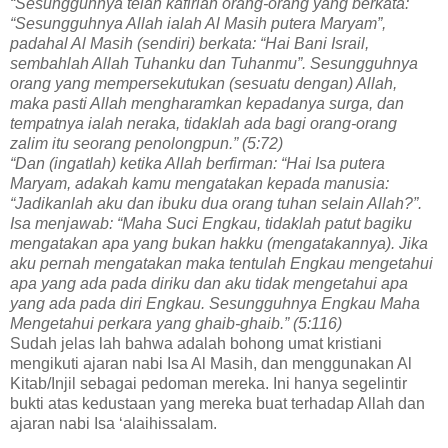
“Sesungguhnya telah kafirlah orang-orang yang berkata:
“Sesungguhnya Allah ialah Al Masih putera Maryam”,
padahal Al Masih (sendiri) berkata: “Hai Bani Israil,
sembahlah Allah Tuhanku dan Tuhanmu”. Sesungguhnya
orang yang mempersekutukan (sesuatu dengan) Allah,
maka pasti Allah mengharamkan kepadanya surga, dan
tempatnya ialah neraka, tidaklah ada bagi orang-orang
zalim itu seorang penolongpun.” (5:72)
“Dan (ingatlah) ketika Allah berfirman: “Hai Isa putera
Maryam, adakah kamu mengatakan kepada manusia:
“Jadikanlah aku dan ibuku dua orang tuhan selain Allah?”.
Isa menjawab: “Maha Suci Engkau, tidaklah patut bagiku
mengatakan apa yang bukan hakku (mengatakannya). Jika
aku pernah mengatakan maka tentulah Engkau mengetahui
apa yang ada pada diriku dan aku tidak mengetahui apa
yang ada pada diri Engkau. Sesungguhnya Engkau Maha
Mengetahui perkara yang ghaib-ghaib.” (5:116)
Sudah jelas lah bahwa adalah bohong umat kristiani
mengikuti ajaran nabi Isa Al Masih, dan menggunakan Al
Kitab/Injil sebagai pedoman mereka. Ini hanya segelintir
bukti atas kedustaan yang mereka buat terhadap Allah dan
ajaran nabi Isa ‘alaihissalam.