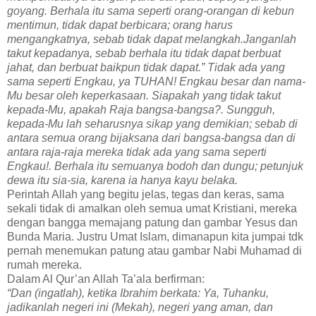
goyang. Berhala itu sama seperti orang-orangan di kebun
mentimun, tidak dapat berbicara; orang harus
mengangkatnya, sebab tidak dapat melangkah.Janganlah
takut kepadanya, sebab berhala itu tidak dapat berbuat
jahat, dan berbuat baikpun tidak dapat.” Tidak ada yang
sama seperti Engkau, ya TUHAN! Engkau besar dan nama-
Mu besar oleh keperkasaan. Siapakah yang tidak takut
kepada-Mu, apakah Raja bangsa-bangsa?. Sungguh,
kepada-Mu lah seharusnya sikap yang demikian; sebab di
antara semua orang bijaksana dari bangsa-bangsa dan di
antara raja-raja mereka tidak ada yang sama seperti
Engkau!. Berhala itu semuanya bodoh dan dungu; petunjuk
dewa itu sia-sia, karena ia hanya kayu belaka.
Perintah Allah yang begitu jelas, tegas dan keras, sama
sekali tidak di amalkan oleh semua umat Kristiani, mereka
dengan bangga memajang patung dan gambar Yesus dan
Bunda Maria. Justru Umat Islam, dimanapun kita jumpai tdk
pernah menemukan patung atau gambar Nabi Muhamad di
rumah mereka.
Dalam Al Qur’an Allah Ta’ala berfirman:
“Dan (ingatlah), ketika Ibrahim berkata: Ya, Tuhanku,
jadikanlah negeri ini (Mekah), negeri yang aman, dan