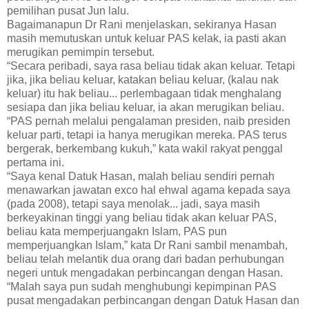
pemilihan pusat Jun lalu.
Bagaimanapun Dr Rani menjelaskan, sekiranya Hasan
masih memutuskan untuk keluar PAS kelak, ia pasti akan
merugikan pemimpin tersebut.
“Secara peribadi, saya rasa beliau tidak akan keluar. Tetapi
jika, jika beliau keluar, katakan beliau keluar, (kalau nak
keluar) itu hak beliau... perlembagaan tidak menghalang
sesiapa dan jika beliau keluar, ia akan merugikan beliau.
“PAS pernah melalui pengalaman presiden, naib presiden
keluar parti, tetapi ia hanya merugikan mereka. PAS terus
bergerak, berkembang kukuh,” kata wakil rakyat penggal
pertama ini.
“Saya kenal Datuk Hasan, malah beliau sendiri pernah
menawarkan jawatan exco hal ehwal agama kepada saya
(pada 2008), tetapi saya menolak... jadi, saya masih
berkeyakinan tinggi yang beliau tidak akan keluar PAS,
beliau kata memperjuangakn Islam, PAS pun
memperjuangkan Islam,” kata Dr Rani sambil menambah,
beliau telah melantik dua orang dari badan perhubungan
negeri untuk mengadakan perbincangan dengan Hasan.
“Malah saya pun sudah menghubungi kepimpinan PAS
pusat mengadakan perbincangan dengan Datuk Hasan dan