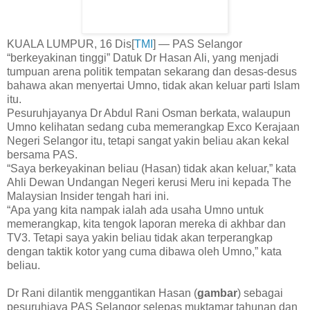
KUALA LUMPUR, 16 Dis[
TMI
] — PAS Selangor
“berkeyakinan tinggi” Datuk Dr Hasan Ali, yang menjadi
tumpuan arena politik tempatan sekarang dan desas-desus
bahawa akan menyertai Umno, tidak akan keluar parti Islam
itu.
Pesuruhjayanya Dr Abdul Rani Osman berkata, walaupun
Umno kelihatan sedang cuba memerangkap Exco Kerajaan
Negeri Selangor itu, tetapi sangat yakin beliau akan kekal
bersama PAS.
“Saya berkeyakinan beliau (Hasan) tidak akan keluar,” kata
Ahli Dewan Undangan Negeri kerusi Meru ini kepada The
Malaysian Insider tengah hari ini.
“Apa yang kita nampak ialah ada usaha Umno untuk
memerangkap, kita tengok laporan mereka di akhbar dan
TV3. Tetapi saya yakin beliau tidak akan terperangkap
dengan taktik kotor yang cuma dibawa oleh Umno,” kata
beliau.
Dr Rani dilantik menggantikan Hasan (
gambar
) sebagai
pesuruhjaya PAS Selangor selepas muktamar tahunan dan