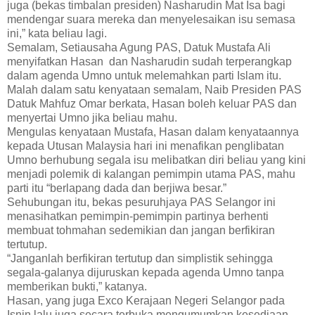
juga (bekas timbalan presiden) Nasharudin Mat Isa bagi
mendengar suara mereka dan menyelesaikan isu semasa
ini,” kata beliau lagi.
Semalam, Setiausaha Agung PAS, Datuk Mustafa Ali
menyifatkan Hasan dan Nasharudin sudah terperangkap
dalam agenda Umno untuk melemahkan parti Islam itu.
Malah dalam satu kenyataan semalam, Naib Presiden PAS
Datuk Mahfuz Omar berkata, Hasan boleh keluar PAS dan
menyertai Umno jika beliau mahu.
Mengulas kenyataan Mustafa, Hasan dalam kenyataannya
kepada Utusan Malaysia hari ini menafikan penglibatan
Umno berhubung segala isu melibatkan diri beliau yang kini
menjadi polemik di kalangan pemimpin utama PAS, mahu
parti itu “berlapang dada dan berjiwa besar.”
Sehubungan itu, bekas pesuruhjaya PAS Selangor ini
menasihatkan pemimpin-pemimpin partinya berhenti
membuat tohmahan sedemikian dan jangan berfikiran
tertutup.
“Janganlah berfikiran tertutup dan simplistik sehingga
segala-galanya dijuruskan kepada agenda Umno tanpa
memberikan bukti,” katanya.
Hasan, yang juga Exco Kerajaan Negeri Selangor pada
Isnin lalu juga secara terbuka mengumumkan kesediaan