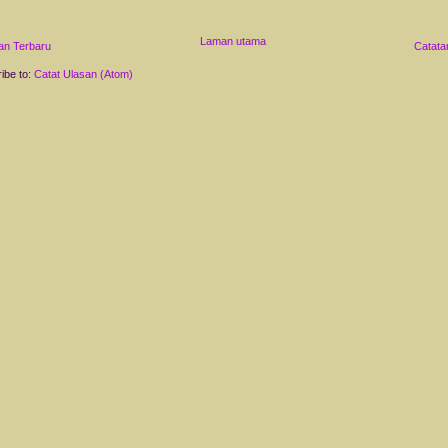
Laman utama
an Terbaru
Catata
ibe to:
Catat Ulasan (Atom)