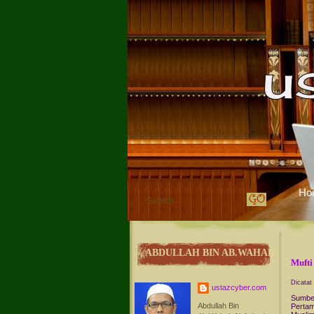
Ho
ABDULLAH BIN AB.WAHAB
Mufti
Dicatat
ustazcyber.com
Sumber
Abdullah Bin
Pertam