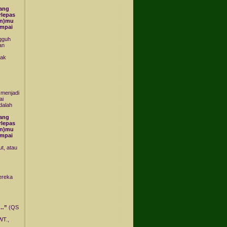
yang
rlepas
an)mu
ampai
ngguh
an
dak
 menjadi
ai
dalah
yang
rlepas
an)mu
ampai
t, atau
ereka
s…”
(QS
WT.,