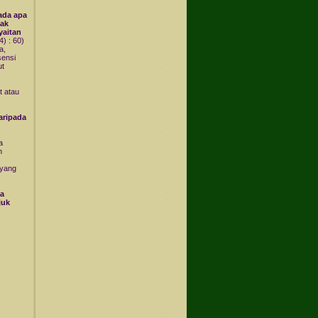
ada apa
dak
yaitan
) : 60)
a,
sensi
ut
t atau
u
aripada
a
h
 yang
ya
juk