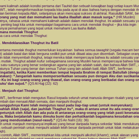
mi kalimah adalah kondisi pertama dari Tauhid dan sebuah kewajiban bagi setiap kaum Mus
SWT., telah menginformasikan kepada kita pada ayat di atas bahwa hanya dengan menolak t
an beriman kepada Allah, selanjutnya akan mencapai sukses di akhirat. Rasulullah SAW., b
orang yang mati dan memahami laa ilaaha illaallah akan masuk surga.”
(HR.Muslim)
utnya, rahasia untuk memahami kalimah adalah dalam menolak thoghut. Ini adalah sesuatu y
 penting bagi kita untuk mempalajari bagaimana cara untuk menolak thoghut – jika kita ingin
yai pemahaman yang tepat untuk memahami Laa ilaaha illallah.
mana menolak Thoghut
ma cara untuk menolak Thoghut:
Mendeklarasikan Thoghut itu Batil
pertama menolak thoghut memerlukan keyakinan bahwa semua
tawaghit
(segala macam ben
t) adalah batal dan tidak berguna sedikit pun untuk ditaati atau pun disembah. Sebagian oran
n tidak menyembah thoghut, tetapi mereka tidak mempercayai bahwa itu adalah sesuatu ya
 mutlak. Thoghut adalah kufur sebagaimana seorang Muslim harus mempercayai bahwa Isl
 satu-satunya yang benar sedangkan agama yang lain adalah salah, dan bahwa Allah SWT., 
atunya Tuhan yang benar dan semua Tuhan yang lain adalah batil. Allah SWT., berfirman:
(ingatlah), ketika Kami memberikan tempat kepada Ibrahim di tempat Baitullah (deng
takan): “Janganlah kamu memperserikatkan sesuatu pun dengan Aku dan sucikanl
-Ku ini bagi orang-orang yang thawaf, dan orang-orang yang beribadat dan orang-o
ruku’ dan sujud.”
(QS Al Hajj (22): 62)
Menjauh dari Thoghut
SWT., berfirman telah mengutus Rasul kepada seluruh umat manusia dengan risalah yang sa
bah dan menaati Allah semata, dan manjauhi thoghut:
sungguhnya Kami telah mengutus rasul pada tiap-tiap umat (untuk menyerukan):
hlah Allah (saja), dan jauhilah Thaghut itu”, maka di antara umat itu ada orang-or
 petunjuk oleh Allah dan ada pula di antaranya orang-orang yang telah pasti kesesat
ya. Maka berjalanlah kamu dimuka bumi dan perhatikanlah bagaimana kesudahan ora
 yang mendustakan (rasul-rasul).”
(QS An Nahl (16): 36)
ah untuk manjauh mempunyai implikasi yang besar daripada hanya sekedar ‘tidak mendukung’
 sebuah perintah untuk menjauhi adalah lebih besar daripada perintah untuk tidak melakuka
iqh).
i contoh, Allah SWT., memerintahkan kita untuk menjauhi alkohol (
khamr
); untuk alasan yang 
adalah tidak dibolehkan untuk membawa sebotol bir. Sama halnya dengan Allah SWT.,