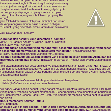
 adalah Tauhid ; dan pilar pertama Tauhid adalah
kufur bi
t
, atau menolak thoghut. Tidak diragukan lagi, seseorang
bisa menjadi seorang Muslim kecuali dia menolak semua
 thoghut, apakah itu dalam bentuk konsep, objek nyata
eseorang (seperti penguasa yang tidak menerapkan
Islam, atau ulama yang membolehkan apa yang Allah
larang).
ghut telah didefenisikan oleh para Shahabat dan ulama
ulu yang mengikuti manhaj salafus sholeh sebagai
: “Sesuatu yang disembah, ditaati, atau diikuti selain Allah
alik bin Anas rhm., berkata:
hoghut adalah sesuatu yang disembah di samping
 SWT.”
(Al-Jaami’ li Ahkam Al-Qur’an, Imam al-Qurthubi)
bnu Qayim rhm., berkata:
hoghut adalah seseorang yang menghormati seseorang melebihi batasan yang sehar
h seseorang itu menyembah, menaati atau mengikuti.”
(Thalaathatul Ushul)
ul Islam, Muhammad bin Abdul Wahhab rhm., berkata:
Thoghut, secara umum, adalah sesuatu yang disembah selain daripada Allah, dan dia
disembah, diikuti atau ditaati.”
(Risalatun fii Ma’naa at-Thoghut oleh Syeikh Muhammad b
b)
ang bisa menghabiskan separuh hidupnya untuk membicarakan Islam, Jihad, Haji, Shalat, 
, Sunnah, Shiyaam dan sebagainya, tetapi jika dia tidak menolak thoghut, maka tidak ada gu
rena menolak thoghut adalah syarat pertama untuk menjadi seorang Muslim. Hal ini mancaku
a dalam kalimat Tauhid:
Laa ilaaha (
an- Nafie
– menolak thoghut dan tuhan-tuhan palsu)
Illallah (
Al-Ithbaat
– menetapkan untuk beriman)
alii qablat Tahalii
adalah sesuatu yang sangat masyhur diantara ulama dan tholabul ilmi (par
r) yang berarti: ‘manolak sebelum menetapkan’. Seseorang tidak bisa menetapkan beriman 
SWT., dan beriman kepada Rasul-Nya, kitab-Nya sampai dia menolak semua bentuk kekufura
 dan bid’ah.
 untuk memahami Kalimah Tauhid
SWT., berfirman:
angsiapa yang ingkar kepada Thaghut dan beriman kepada Allah, maka sesungguhny
 berpegang kepada buhul tali yang amat kuat yang tidak akan putus…”
(QS Al Baqarah 