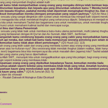
ang yang menyembah thoghut adalah kafir :
ah kamu tidak memperhatikan orang-orang yang mengaku dirinya telah beriman kep
diturunkan kepadamu dan kepada apa yang diturunkan sebelum kamu ? Mereka hen
im kepada thoghut, padahal mereka telah diperintah mengingkari thoghut itu. Dan s
ksud menyesatkan mereka (dengan) penyesatan yang sejauh-jauhnya.”
(QS An Nisa (4
 sesuatu yang sangat diinginkan oleh syetan untuk membuat kita menjadi kafir seperti merek
 menggoda kita untuk mendekati thoghut yang seharusnya dijauhi. Selanjutnya ini menjadi e
 kita untuk memahami Tauhid dan bagaimana cara untuk menolaknya, untuk menolak thogh
 kunci untuk memahami kalimat tauhid dan mencapai surga.
ri Ilmu dari Ulama Pemerintah
 sesuatu yang tidak baik untuk membaca buku-buku ulama pemerintah, mufti (ulama) thoghu
yang berlawanan dengan Al-Qur’an dan As-Sunnah. Allah SWT., berfirman :
janganlah kamu cenderung kepada orang-orang yang zalim yang menyebabkan kam
tuh api neraka, dan sekali-kali kamu tiada mempunyai seorang penolong pun selain d
, kemudian kamu tidak akan diberi pertolongan.”
(QS Huud (11): 113)
ah orang yang lebih salah dari orang yang membela syeten atau orang-orang yang membuat
anan atas ke-kufuran-nya? Jika seseorang tidak menolak thoghut (dalam realitas, tidak hany
 teori) bagaimana bisa kita mempercayai dia untuk masalah dien (agama) kita? Tauhid adala
lan yang utama yang harus diperhatikan.
 Allah SWT., menunjuki kita untuk mengaplikasikan apa yang kita pelajari, bagi orang-orang
ingin seperti keledai yang membawa kitab :
mpamaan orang-orang yang dipikulkan kepadanya Taurat, kemudian mereka tiada
ulnya adalah seperti keledai yang membawa kitab-kitab yang tebal. Amatlah burukn
pamaan kaum yang mendustakan ayat-ayat Allah itu. Dan Allah tiada memberi petun
a kaum yang zalim.”
(QS Al Jumu’ah (62): 5)
u’alam bis showab!
 : Risalah Dakwah Al Muhajirun Edisi Eksklusif
ments:
a Comment