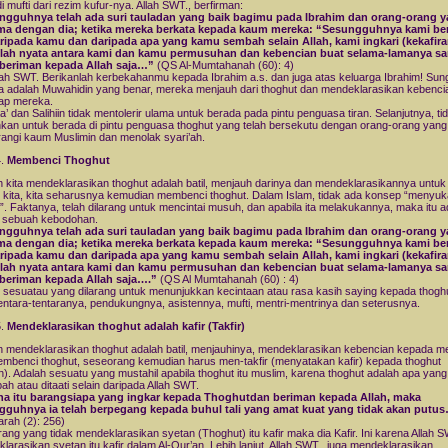
i mufti dari rezim kufur-nya. Allah SWT., berfirman:
ngguhnya telah ada suri tauladan yang baik bagimu pada Ibrahim dan orang-orang 
ma dengan dia; ketika mereka berkata kepada kaum mereka: “Sesungguhnya kami be
aripada kamu dan daripada apa yang kamu sembah selain Allah, kami ingkari (kekafir
elah nyata antara kami dan kamu permusuhan dan kebencian buat selama-lamanya s
beriman kepada Allah saja…”
(QS Al-Mumtahanah (60): 4)
lah SWT. Berikanlah kerbekahanmu kepada Ibrahim a.s. dan juga atas keluarga Ibrahim! Su
 adalah Muwahidin yang benar, mereka menjauh dari thoghut dan mendeklarasikan kebenci
ap mereka.
a’ dan Salihiin tidak mentolerir ulama untuk berada pada pintu penguasa tiran. Selanjutnya, ti
hkan untuk berada di pintu penguasa thoghut yang telah bersekutu dengan orang-orang yang
ngi kaum Muslimin dan menolak syari’ah.
Membenci Thoghut
h kita mendeklarasikan thoghut adalah batil, menjauh darinya dan mendeklarasikannya untuk
kita, kita seharusnya kemudian membenci thoghut. Dalam Islam, tidak ada konsep “menyuk
. Faktanya, telah dilarang untuk mencintai musuh, dan apabila ita melakukannya, maka itu a
 sebuah kebodohan.
ngguhnya telah ada suri tauladan yang baik bagimu pada Ibrahim dan orang-orang 
ma dengan dia; ketika mereka berkata kepada kaum mereka: “Sesungguhnya kami be
aripada kamu dan daripada apa yang kamu sembah selain Allah, kami ingkari (kekafir
elah nyata antara kami dan kamu permusuhan dan kebencian buat selama-lamanya s
beriman kepada Allah saja….”
(QS Al Mumtahanah (60) : 4)
 sesuatau yang dilarang untuk menunjukkan kecintaan atau rasa kasih saying kepada thoghu
entara-tentaranya, pendukungnya, asistennya, mufti, mentri-mentrinya dan seterusnya.
Mendeklarasikan thoghut adalah kafir (Takfir)
h mendeklarasikan thoghut adalah batil, menjauhinya, mendeklarasikan kebencian kepada m
mbenci thoghut, seseorang kemudian harus men-takfir (menyatakan kafir) kepada thoghut
n). Adalah sesuatu yang mustahil apabila thoghut itu muslim, karena thoghut adalah apa yang
ah atau ditaati selain daripada Allah SWT.
na itu barangsiapa yang ingkar kepada Thoghutdan beriman kepada Allah, maka
gguhnya ia telah berpegang kepada buhul tali yang amat kuat yang tidak akan putu
arah (2): 256)
ang yang tidak mendeklarasikan syetan (Thoghut) itu kafir maka dia Kafir. Ini karena Allah S
larasikan syetan itu kafir dalam Al-Qur’an. Lebih lanjut, Allah SWT., juga mendeklarasikan