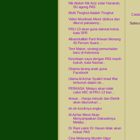
Nik Abduh Nik Aziz selar Harakah,
SU agung PAS
Mufti Thoghut Adalah Thoghut
Catat
Video Muslimah Mesir disiksa dan
dilucut pakaianny...
Subscr
PRU-13 akan guna dakwat kekal,
kata SPR
Alhamdulillah Parti Ikhwan Menang
40 Persen Suara ...
Tent Maker, strategi pemurtadan
baru di Indonesia
Kesetiaan saya dengan PAS masih
kukuh, kata Nashar...
Obama larang anak guna
Facebook
Ulama Al Azhar Syaikh Imad Iffat
terbunuh dalam de...
PERKASA: Melayu akan tolak
calon MIC di PRU-13 ban...
Anwar....Harga minyak dan Eletrik
akan diturunkan ...
eh eh kociknya engko
Al-Azhar Mesir Akan
Menyampaikan Dakwahnya
Melalui...
Dr Rani yakin Dr Hasan tidak akan
keluar PAS
Cina Melarang Muslim Uigur