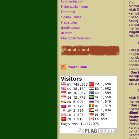
Eramuslim.com
256)
Memaha
Hidayatullam.com
Allah 
Dorar.net
kemudi
Semak Hadis
“Sese
Selanj
Hadis uitm
sangat
darulkautsar
mempun
Bagai
al-Iman
Ada li
Maktabah Syamilah
Santai-santai
Cara 
thoghu
mungki
secara
adalah
PhotoFunia
satu-s
“Dan 
menga
rumah
yang 
Allah 
menyem
“Dan 
“Semba
diberi
bagin
orang
Perint
karena
ushul f
Sepert
besar 