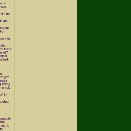
untuk
twa),
lim no.
i, atau
hoghut
ghut
apa saja
mudah
lah kufur
usia)?
njadi
g baik
ai
am-jam
guasa
g-orang
n untuk
” ini
hoghut)
h musuh-
auhi
alami,
tau