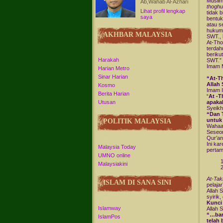
Muslim
Ab,Wahab Al-Azhari
thoghu
Lihat profil lengkap
tidak 
saya
bentuk
atau s
hukum 
AKHBAR MALAYSIA
SWT., 
At-Tho
terdah
berikut
Harakah
SWT.”
Imam M
Harian Metro
Sinar Harian
“At-T
Allah
Kosmo
Imam I
Berita Harian
“
At -T
apaka
Utusan
Syeikh
“Dan 
untuk 
POLITIK MALAYSIA
Wahaa
Seseor
Qur’an
Ini ka
Malaysia Today
pertam
UMNO online
Malaysiakini
At-Takh
ISLAM DI SANA SINI
pelaja
Allah 
syirik,
Kunci
Islamway
Allah 
“…bar
IslamPos
telah