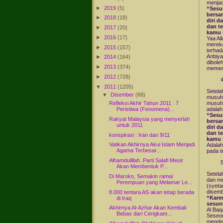
menjad
►
2019
(5)
“Sesu
bersa
►
2018
(18)
diri d
dan t
►
2017
(20)
kamu 
►
2016
(17)
Yaa Al
mereka
►
2015
(157)
terhad
Anbiya
►
2014
(164)
dibole
►
2013
(374)
memera
►
2012
(728)
▼
2011
(1205)
Setela
▼
Disember
(68)
musuh 
Refleksi Akhir Tahun 2011 : 7
musuh”
Peristiwa (Fenomena)...
adalah
“Sesu
Rakyat Malaysia yang menyerlah
bersa
untuk 2011
diri d
dan t
konspirasi : Iran dan 9/11
kamu 
Vatikan Akhirnya Akui Islam Menjadi
Adalah
Agama Terbesar...
pada t
Alhamdulillah..Parti Salafi Mesir
Akan Membentuk P...
Setela
Di Maroko, Semakin ramai
dan me
Perempuan yang Melamar Le...
(syeta
disemb
8.000 tentara AS akan tetap berada
“Kare
di Iraq
sesun
Akhirnya Al-Azhar Akan Kembali
Al Baq
Bebas dari Cengkam...
Seseor
mendek