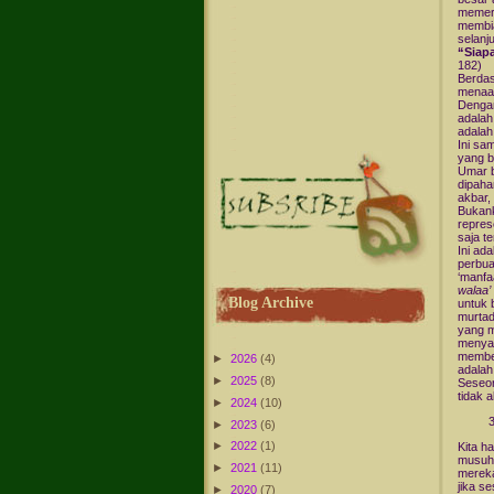
memeri
membia
selanj
“Siap
182)
Berdas
menaat
Dengan
adalah
adalah
Ini sa
yang b
Umar b
dipaha
akbar,
Bukank
repres
saja t
Ini ad
perbua
‘manfa
walaa’
Blog Archive
untuk 
murtad
yang m
menyal
memben
►
2026
(4)
adalah
►
2025
(8)
Seseor
tidak 
►
2024
(10)
►
2023
(6)
►
2022
(1)
Kita h
musuh 
►
2021
(11)
mereka
jika s
►
2020
(7)