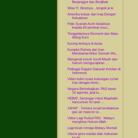
Berjanggot dan Berjilbab
Wow !!!..Bestnya....tengok je le
Amerika keluar dari Iraq Dengan
Kekalahan
Polis Syariah Aceh botakkan
kepala 60 peminat muzi...
Tenggelamnya Ekonomi dan Mata
Wang Euro
Kucing terkaya di dunia
Komplot Rahsia dari Iran
Membantai Ahlus Sunnah Wa...
Mengenal sosok Isa Al Masih dan
hukum mengucapkan ...
Pelbagai Ragam Dakwah Kristian di
Indonesia
Video bukti nyata hubungan syi'ah
Iran dengan Amer...
Negara Berkebajikan: PAS tawar
10 agenda, janji tu...
HEBAT..Serangan roket Mujahidin
hancurkan 42 tank ...
JAHAT : Tentara Israel tembakkan
gas air mata ke w...
Video Lagi Hudud PAS : Melayu
menghina Hukum Allah
Lagi kisah remaja Melayu Murtad
Ulama gesa wanita elak makanan
lucah