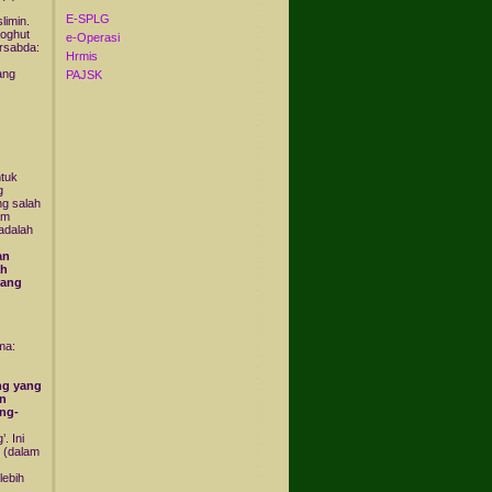
E-SPLG
limin.
hoghut
e-Operasi
ersabda:
Hrmis
ang
PAJSK
tuk
g
ng salah
am
adalah
an
ah
rang
ma:
ang yang
an
ng-
. Ini
n (dalam
lebih