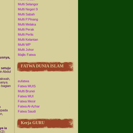
Mufti Selangor
Mufti Negeri 9
Mufti Sabah
Mufti P.Pinang
Mufti Melaka
Mufti Perak
Mufti Perlis
Mufti Kelantan
Mufti WP
Mufti Johor
Majlis Fatwa
usnya,
FATWA DUNIA ISLAM
 setuju
in Abdul
Dakwah,
eufatwa
nanya.
p bagian
Fatwa MUIS
Mufti Brunei
Fatwa MUI
Fatwa Mesir
Fatwa Al-Azhar
a
kepada
Fatwa Saudi
n,
Kerja GURU
a ia
(2):