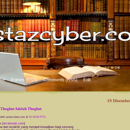
me
Entries (RSS)
Comments (RSS)
Edit
19 Disembe
 Thoghut Adalah Thoghut
 oleh ustazcyber.com di
10:19:00 PTG
 [
Arrahmah.com
]
a dan terakhir yang menjadi kewajiban bagi seorang