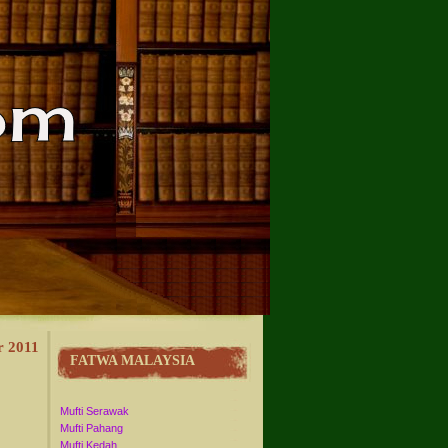
r 2011
FATWA MALAYSIA
Mufti Serawak
Mufti Pahang
Mufti Kedah