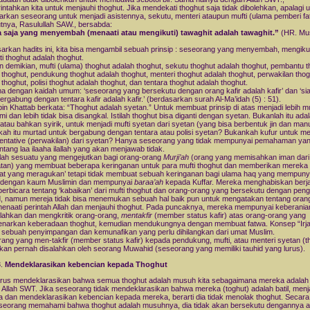
ntahkan kita untuk menjauhi thoghut. Jika mendekati thoghut saja tidak dibolehkan, apalagi 
rkan seseorang untuk menjadi asistennya, sekutu, menteri ataupun mufti (ulama pemberi fa
utnya, Rasulullah SAW., bersabda:
a saja yang menyembah (menaati atau mengikuti) tawaghit adalah tawaghit.”
(HR. Mus
arkan hadits ini, kita bisa mengambil sebuah prinsip : seseorang yang menyembah, mengikut
i thoghut adalah thoghut.
 demikian, mufti (ulama) thoghut adalah thoghut, sekutu thoghut adalah thoghut, pembantu t
 thoghut, pendukung thoghut adalah thoghut, menteri thoghut adalah thoghut, perwakilan tho
 thoghut, polisi thoghut adalah thoghut, dan tentara thoghut adalah thoghut.
ma dengan kaidah umum: ‘seseorang yang bersekutu dengan orang kafir adalah kafir’ dan ‘si
ergabung dengan tentara kafir adalah kafir.’ (berdasarkan surah Al-Ma’idah (5) : 51).
in Khattab berkata: “Thoghut adalah syetan.” Untuk membuat prinsip di atas menjadi lebih 
mi dan lebih tidak bisa disangkal. Istilah thoghut bisa diganti dengan syetan. Bukanlah itu ada
 atau bahkan syirik, untuk menjadi mufti syetan dari syetan (yang bisa berbentuk jin dan man
ah itu murtad untuk bergabung dengan tentara atau polisi syetan? Bukankah kufur untuk me
entative (perwakilan) dari syetan? Hanya seseorang yang tidak mempunyai pemahaman yan
entang laa ilaaha ilallah yang akan menjawab tidak.
alah sesuatu yang mengejutkan bagi orang-orang
Murji’ah
(orang yang memisahkan iman dari
tan) yang membuat beberapa keringanan untuk para mufti thoghut dan memberikan mereka
at yang meragukan’ tetapi tidak membuat sebuah keringanan bagi ulama haq yang mempuny
dengan kaum Muslimin dan mempunyai
baraa’ah
kepada Kuffar. Mereka menghabiskan berj
berbicara tentang ‘kabaikan’ dari mufti thoghut dan orang-orang yang bersekutu dengan pen
, namun mereja tidak bisa menemukan sebuah hal baik pun untuk mengatakan tentang oran
enaati perintah Allah dan menjauhi thoghut. Pada puncaknya, mereka mempunyai keberania
ahkan dan mengkritik orang-orang,
mentakfir
(member status kafir) atas orang-orang yang
arkan keberadaan thoghut, kemudian mendukungnya dengan membuat fatwa. Konsep “Irjaa
 sebuah penyimpangan dan kemunafikan yang perlu dihilangkan dari umat Muslim.
ang yang men-takfir (member status kafir) kepada pendukung, mufti, atau menteri syetan (t
akan pernah disalahkan oleh seorang Muwahid (seseorang yang memiliki tauhid yang lurus).
Mendeklarasikan kebencian kepada Thoghut
arus mendeklarasikan bahwa semua thoghut adalah musuh kita sebagaimana mereka adala
Allah SWT. Jika seseorang tidak mendeklarasikan bahwa mereka (toghut) adalah batil, menj
 dan mendeklarasikan kebencian kepada mereka, berarti dia tidak menolak thoghut. Secara 
eseorang memahami bahwa thoghut adalah musuhnya, dia tidak akan bersekutu dengannya a