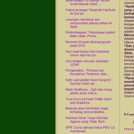
Alhamdulillah 20 Warga Yahudi
seseor
Israel Masuk Islam ...
“Apak
Fatwa larangan Tarjamah Harfiyah
yang 
Al-Qur’an
berhak
berma
Larangan membuat dan
Adalah
menyembah patung dalam Al
dengan
Kitab
kepada
adalah
Perlembagaan: ‘Pandangan paderi
Menca
tidak salah, Perka...
Adalah
Ekonomi Eropah diramal goyah
Ulama 
pada 2012
“Dan 
disen
Hari natal bukan hari kelahiran
Allah
Jesus tapi hari pe...
Siapak
kering
Jom belajar sesuatu daripada
secara
UZAR
persoa
Penganalisis : Perang Iraq
Semoga
Kesalahan Terbesar dala...
tidak 
“Peru
Kafir Laknatullah Newt Gingrich :
memik
Syariah Islam ad...
perum
kepad
Aduh Sedihnya....Sah kita orang
Wallah
jantan akan mati d...
Source
Tuan Guru Hj Hadi: Politik Islam
ada feqahnya
Belanda akan bertindak tegas
terhadap penyembeliha...
0 Com
Pakistan Akan Tutup Sekolah
Agama yang Tidak Berli...
SPR: Guna dakwat kekal PRU-13
Post 
muktamad,