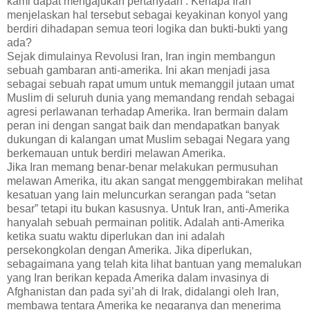
kami dapat mengajukan pertanyaan : Kenapa Iran
menjelaskan hal tersebut sebagai keyakinan konyol yang
berdiri dihadapan semua teori logika dan bukti-bukti yang
ada?
Sejak dimulainya Revolusi Iran, Iran ingin membangun
sebuah gambaran anti-amerika. Ini akan menjadi jasa
sebagai sebuah rapat umum untuk memanggil jutaan umat
Muslim di seluruh dunia yang memandang rendah sebagai
agresi perlawanan terhadap Amerika. Iran bermain dalam
peran ini dengan sangat baik dan mendapatkan banyak
dukungan di kalangan umat Muslim sebagai Negara yang
berkemauan untuk berdiri melawan Amerika.
Jika Iran memang benar-benar melakukan permusuhan
melawan Amerika, itu akan sangat menggembirakan melihat
kesatuan yang lain meluncurkan serangan pada “setan
besar” tetapi itu bukan kasusnya. Untuk Iran, anti-Amerika
hanyalah sebuah permainan politik. Adalah anti-Amerika
ketika suatu waktu diperlukan dan ini adalah
persekongkolan dengan Amerika. Jika diperlukan,
sebagaimana yang telah kita lihat bantuan yang memalukan
yang Iran berikan kepada Amerika dalam invasinya di
Afghanistan dan pada syi’ah di Irak, didalangi oleh Iran,
membawa tentara Amerika ke negaranya dan menerima