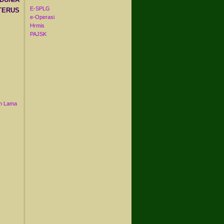
E-SPLG
 TERUS
e-Operasi
Hrmis
PAJSK
n Lama