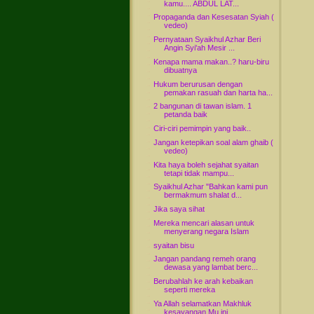
kamu.... ABDUL LAT...
Propaganda dan Kesesatan Syiah (
vedeo)
Pernyataan Syaikhul Azhar Beri
Angin Syi'ah Mesir ...
Kenapa mama makan..? haru-biru
dibuatnya
Hukum berurusan dengan
pemakan rasuah dan harta ha...
2 bangunan di tawan islam. 1
petanda baik
Ciri-ciri pemimpin yang baik..
Jangan ketepikan soal alam ghaib (
vedeo)
Kita haya boleh sejahat syaitan
tetapi tidak mampu...
Syaikhul Azhar "Bahkan kami pun
bermakmum shalat d...
Jika saya sihat
Mereka mencari alasan untuk
menyerang negara Islam
syaitan bisu
Jangan pandang remeh orang
dewasa yang lambat berc...
Berubahlah ke arah kebaikan
seperti mereka
Ya Allah selamatkan Makhluk
kesayangan Mu ini.