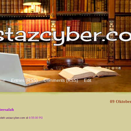
me
Entries (RSS)
Comments (RSS)
Edit
09 Oktobe
bersalah
 oleh ustazcyber.com di
6:55:00 PG