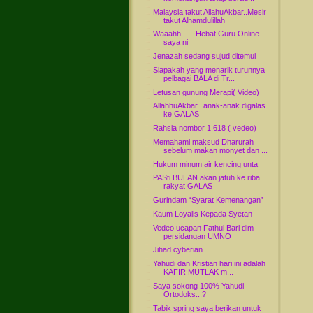
Malaysia takut AllahuAkbar..Mesir
takut Alhamdulillah
Waaahh ......Hebat Guru Online
saya ni
Jenazah sedang sujud ditemui
Siapakah yang menarik turunnya
pelbagai BALA di Tr...
Letusan gunung Merapi( Video)
AllahhuAkbar...anak-anak digalas
ke GALAS
Rahsia nombor 1.618 ( vedeo)
Memahami maksud Dharurah
sebelum makan monyet dan ...
Hukum minum air kencing unta
PASti BULAN akan jatuh ke riba
rakyat GALAS
Gurindam “Syarat Kemenangan”
Kaum Loyalis Kepada Syetan
Vedeo ucapan Fathul Bari dlm
persidangan UMNO
Jihad cyberian
Yahudi dan Kristian hari ini adalah
KAFIR MUTLAK m...
Saya sokong 100% Yahudi
Ortodoks...?
Tabik spring saya berikan untuk