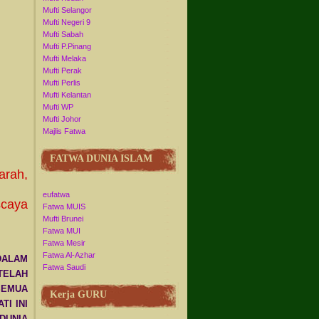
Mufti Selangor
Mufti Negeri 9
Mufti Sabah
Mufti P.Pinang
Mufti Melaka
Mufti Perak
Mufti Perlis
Mufti Kelantan
Mufti WP
Mufti Johor
Majlis Fatwa
FATWA DUNIA ISLAM
arah,
eufatwa
scaya
Fatwa MUIS
Mufti Brunei
Fatwa MUI
Fatwa Mesir
Fatwa Al-Azhar
DALAM
Fatwa Saudi
 TELAH
SEMUA
Kerja GURU
I INI
DUNIA