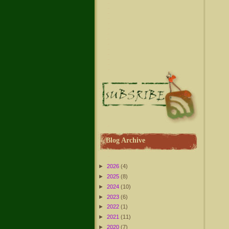
Blog Archive
►
2026
(4)
►
2025
(8)
►
2024
(10)
►
2023
(6)
►
2022
(1)
►
2021
(11)
►
2020
(7)