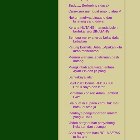
1lady..... Bertuahnya dia 2x
Cara-cara membuat anak L atau P
Hukum meliwat binatang dan
binatang yang diliwat
Kerana HUTANG manusia boleh
bertukar jadi BINATANG...
Semoga mereka terus kekal dalam
kebaikan
Patung Berhala Dubai ..Apakah kita
akan mencontohi...
Menara warisan..spiderman pasti
datang
Mungkinkah ada kaitan antara
Ayah Pin dan jin yang...
Banyaknya jalan
Bajet 2011 Bonus RM1000.00
Untuk saya dan isteri
Bantahan konsert Adam Lambert
GAY
Sila buat ni supaya kamu tak mati
katak di atas ja...
Indahnya pengembaraan malam
yang ku lalui
Vedeo pergaduhan penyokong
Kelantan dan selangor
Anak saya dah kata BOLA SEPAK
tu haram