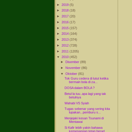
►
2019
(5)
►
2018
(18)
►
2017
(20)
►
2016
(17)
►
2015
(157)
►
2014
(164)
►
2013
(374)
►
2012
(728)
►
2011
(1205)
▼
2010
(452)
►
Disember
(89)
►
November
(86)
▼
Oktober
(81)
Tok Guru cedera di lutut ketika
bermain bola di za...
DOSA dalam BOLA ?
Betul la tuu..apa lagi yang tak
betulnya
Wahabi VS Syiah
Tugas sebenar yang sering kita
lupakan...pemburu s...
Menjejaki kesan Tsunami di
Mentawai
Si Kafir lebih yakin bahawa
kemenangan tetap berad...