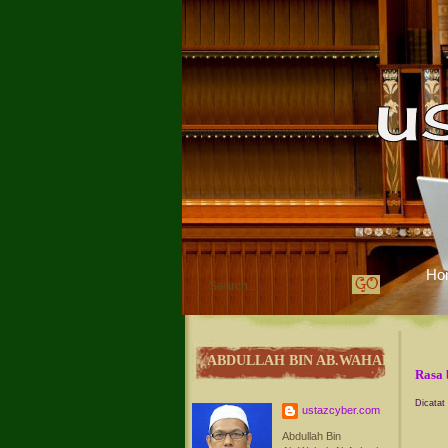
Ho
ABDULLAH BIN AB.WAHAB
Rasa 
Dicatat
ustazcyber.com
Abdullah Bin