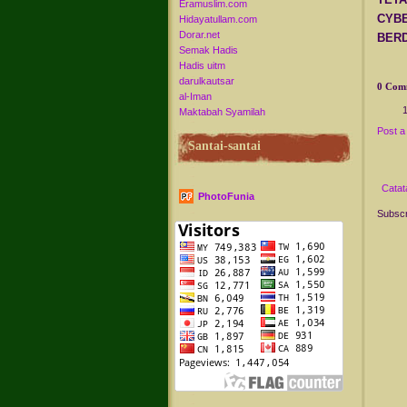
Eramuslim.com
CYBE
Hidayatullam.com
Dorar.net
BERD
Semak Hadis
Hadis uitm
darulkautsar
0 Com
al-Iman
Maktabah Syamilah
Post 
Santai-santai
Catat
PhotoFunia
Subscr