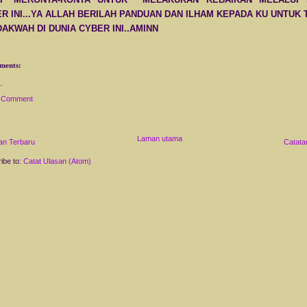
R INI...YA ALLAH BERILAH PANDUAN DAN ILHAM KEPADA KU UNTUK
AKWAH DI DUNIA CYBER INI..AMINN
ments:
a Comment
Laman utama
an Terbaru
Catata
ibe to:
Catat Ulasan (Atom)