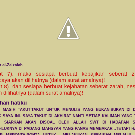
 al-Zalzalah
at 7). maka sesiapa berbuat kebajikan seberat z
caya akan dilihatnya (dalam surat amalnya)!
at 8). dan sesiapa berbuat kejahatan seberat zarah, ne
 dilihatnya (dalam surat amalnya)!
han hatiku
A MASIH TAKUT-TAKUT UNTUK MENULIS YANG BUKAN-BUKAN DI 
 SAYA INI. SAYA TAKUT DI AKHIRAT NANTI SETIAP KALIMAH YANG
A SIARKAN AKAN DISOAL OLEH ALLAH SWT DI HADAPAN 
LUKNYA DI PADANG MAHSYAR YANG PANAS MEMBAKAR...TETAPI HAT
AP MERONTA-RONTA UNTUK MELAKUKAN KEBAIKAN MELALUI 