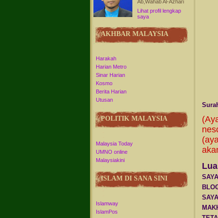
Ab,Wahab Al-Azhari
Lihat profil lengkap
saya
AKHBAR MALAYSIA
Harakah
Harian Metro
Sinar Harian
Kosmo
Berita Harian
Utusan
Surah
(Ay
POLITIK MALAYSIA
nes
(ay
Malaysia Today
akan
UMNO online
Malaysiakini
Lua
SAY
ISLAM DI SANA SINI
BLOG
SAY
Islamway
MAKH
IslamPos
TET