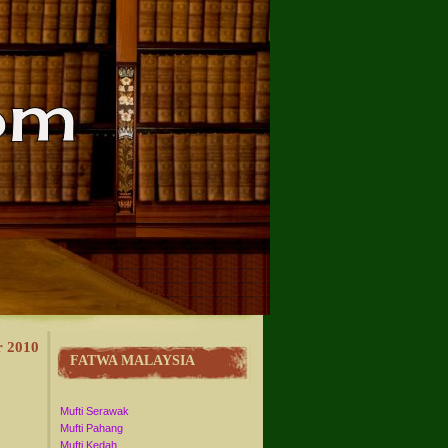
r 2010
FATWA MALAYSIA
Mufti Serawak
Mufti Pahang
Mufti Kedah