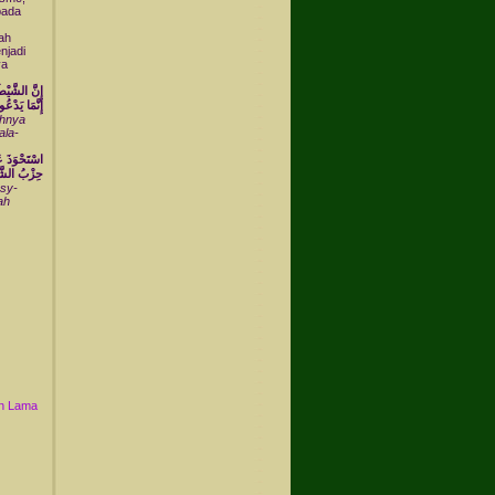
pada
ah
njadi
ya
إِنَّ الشَّيْطَ
إِنَّمَا يَدْع
uhnya
ala-
اسْتَحْوَذَ عَ
حِزْبُ الشَّي
usy-
ah
n Lama