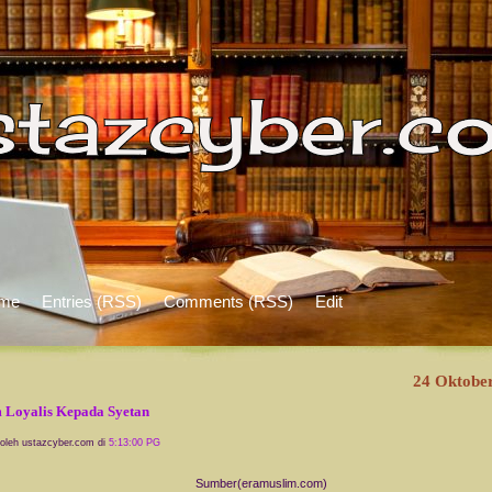
me
Entries (RSS)
Comments (RSS)
Edit
24 Oktobe
Loyalis Kepada Syetan
 oleh ustazcyber.com di
5:13:00 PG
Sumber(eramuslim.com)