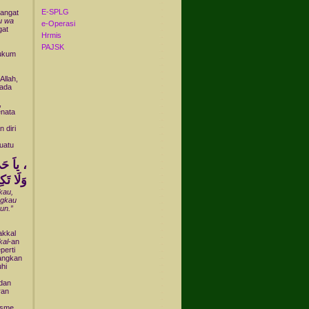
E-SPLG
sangat
u wa
e-Operasi
gat
Hrmis
PAJSK
hukum
llah,
ada
,
enata
 diri
uatu
اَ حَيُّ ، يَا قَيُّومُ ، بِرَحْمَتِكَ أَسْتَغِيثُ ، أَصْلِحْ لِي شَأْنِي كُلِّهِ ،
ي
وَلَا تَ
kau,
ngkau
un.”
akkal
kal-
an
perti
dangkan
uhi
 dan
ran
isme,