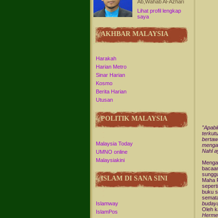
Ab,Wahab Al-Azhari
Lihat profil lengkap
saya
AKHBAR MALAYSIA
Harakah
Harian Metro
Sinar Harian
Kosmo
Berita Harian
Utusan
POLITIK MALAYSIA
”Apabi
terku
berta
Malaysia Today
mengam
Nahl a
UMNO online
Malaysiakini
Mengap
bacaan
sunggu
ISLAM DI SANA SINI
Maha P
sepert
buku s
semat
Islamway
buday
Oleh k
IslamPos
Herme