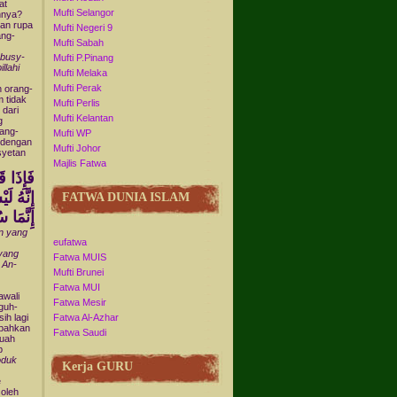
at
Mufti Selangor
nnya?
an rupa
Mufti Negeri 9
ang-
Mufti Sabah
zbusy-
Mufti P.Pinang
llahi
Mufti Melaka
Mufti Perak
h orang-
 tidak
Mufti Perlis
dari
Mufti Kelantan
g
ang-
Mufti WP
 dengan
Mufti Johor
syetan
Majlis Fatwa
فَإِذَا ق
إِنَّهُ ل
FATWA DUNIA ISLAM
إِنَّمَا 
n
yang
eufatwa
 yang
Fatwa MUIS
 An-
Mufti Brunei
Fatwa MUI
awali
Fatwa Mesir
guh-
ih lagi
Fatwa Al-Azhar
 bahkan
Fatwa Saudi
buah
b
oduk
Kerja GURU
e
 oleh