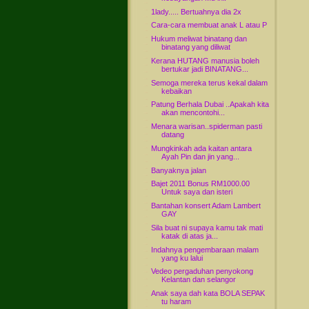
1lady..... Bertuahnya dia 2x
Cara-cara membuat anak L atau P
Hukum meliwat binatang dan
binatang yang diliwat
Kerana HUTANG manusia boleh
bertukar jadi BINATANG...
Semoga mereka terus kekal dalam
kebaikan
Patung Berhala Dubai ..Apakah kita
akan mencontohi...
Menara warisan..spiderman pasti
datang
Mungkinkah ada kaitan antara
Ayah Pin dan jin yang...
Banyaknya jalan
Bajet 2011 Bonus RM1000.00
Untuk saya dan isteri
Bantahan konsert Adam Lambert
GAY
Sila buat ni supaya kamu tak mati
katak di atas ja...
Indahnya pengembaraan malam
yang ku lalui
Vedeo pergaduhan penyokong
Kelantan dan selangor
Anak saya dah kata BOLA SEPAK
tu haram