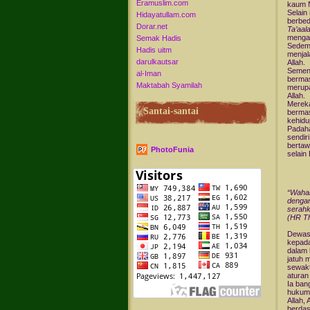
Eramuslim.com
kaum Na
Selain
Hidayatullam.com
berbed
Dorar.net
Ta’aal
mengan
Semak Hadis
Sedemi
Hadis uitm
menjal
darulkautsar
Allah.
Sement
al-Iman
bermas
Maktabah Syamilah
merupa
Allah.
Mereka
Santai-santai
bermas
kehidu
Padah
sendir
bertaw
PhotoFunia
selain
“Wahai
dengan
serahk
(HR Th
Dewasa
kepada
dalam 
jatuh 
sewakt
aturan
Ia ban
hukum 
Allah,
berdas