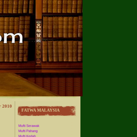
r 2010
FATWA MALAYSIA
Mufti Serawak
Mufti Pahang
Mufti Kedah