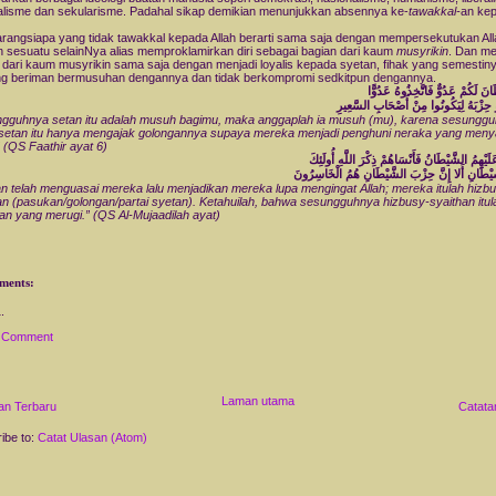
alisme dan sekularisme. Padahal sikap demikian menunjukkan absennya ke-
tawakkal-
an ke
rangsiapa yang tidak tawakkal kepada Allah berarti sama saja dengan mempersekutukan All
 sesuatu selainNya alias memproklamirkan diri sebagai bagian dari kaum
musyrikin
. Dan me
 dari kaum musyrikin sama saja dengan menjadi loyalis kepada syetan, fihak yang semestin
g beriman bermusuhan dengannya dan tidak berkompromi sedkitpun dengannya.
انَ لَكُمْ عَدُوٌّ فَاتَّخِذُوهُ عَدُوًّا
ُو حِزْبَهُ لِيَكُونُوا مِنْ أَصْحَابِ السَّعِيرِ
gguhnya setan itu adalah musuh bagimu, maka anggaplah ia musuh (mu), karena sesungg
setan itu hanya mengajak golongannya supaya mereka menjadi penghuni neraka yang meny
” (QS Faathir ayat 6)
لَيْهِمُ الشَّيْطَانُ فَأَنْسَاهُمْ ذِكْرَ اللَّهِ أُولَئِكَ
ْطَانِ أَلا إِنَّ حِزْبَ الشَّيْطَانِ هُمُ الْخَاسِرُونَ
an telah menguasai mereka lalu menjadikan mereka lupa mengingat Allah; mereka itulah hizb
an (pasukan/golongan/partai syetan). Ketahuilah, bahwa sesungguhnya hizbusy-syaithan itul
an yang merugi.” (QS Al-Mujaadilah ayat)
ments:
a Comment
Laman utama
an Terbaru
Catata
ibe to:
Catat Ulasan (Atom)