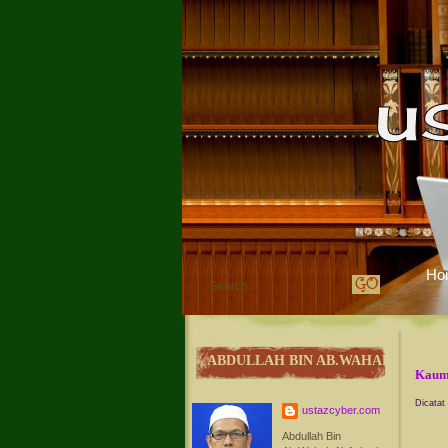
Ho
ABDULLAH BIN AB.WAHAB
Kaum 
Dicatat
ustazcyber.com
Abdullah Bin