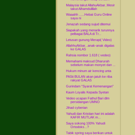
Malaysia takut AllahuAkbar..Mesir
takut Alhamdulillah
Waaahh ......Hebat Guru Online
saya ni
Jenazah sedang sujud ditemui
Siapakah yang menarik turunnya
pelbagai BALA di Tr...
Letusan gunung Merapi( Video)
AllahhuAkbar...anak-anak digalas
ke GALAS
Rahsia nombor 1.618 ( vedeo)
Memahami maksud Dharurah
sebelum makan monyet dan ...
Hukum minum air kencing unta
PASti BULAN akan jatuh ke riba
rakyat GALAS
Gurindam “Syarat Kemenangan”
Kaum Loyalis Kepada Syetan
Vedeo ucapan Fathul Bari dlm
persidangan UMNO
Jihad cyberian
Yahudi dan Kristian hari ini adalah
KAFIR MUTLAK m...
Saya sokong 100% Yahudi
Ortodoks...?
Tabik spring saya berikan untuk