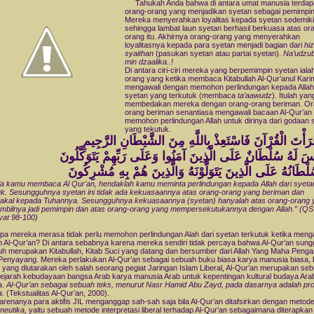
Tahukah Anda bahwa di antara umat manusia terdap
orang-orang yang menjadikan syetan sebagai pemimpi
Mereka menyerahkan loyalitas kepada syetan sedemiki
sehingga lambat laun syetan berhasil berkuasa atas or
orang itu. Akhirnya orang-orang yang menyerahkan
loyalitasnya kepada para syetan menjadi bagian dari
hi
syaithan
(pasukan syetan atau partai syetan).
Na’udzubi
min dzaalika..!
Di antara ciri-ciri mereka yang berpemimpin syetan iala
orang yang ketika membaca Kitabullah Al-Qur’anul Karim
mengawali dengan memohon perlindungan kepada Allah 
syetan yang terkutuk (membaca
ta’aawudz
). Itulah yan
membedakan mereka dengan orang-orang beriman. Or
orang beriman senantiasa mengawali bacaan Al-Qur’an
memohon perlindungan Allah untuk dirinya dari godaan 
yang tekutuk.
َرَأْتَ الْقُرْآنَ فَاسْتَعِذْ بِاللَّهِ مِنَ الشَّيْطَانِ الرَّجِيمِ
َيْسَ لَهُ سُلْطَانٌ عَلَى الَّذِينَ آمَنُوا وَعَلَى رَبِّهِمْ يَتَوَكَّلُونَ
سُلْطَانُهُ عَلَى الَّذِينَ يَتَوَلَّوْنَهُ وَالَّذِينَ هُمْ بِهِ مُشْرِكُونَ
la kamu membaca Al Qur'an, hendaklah kamu meminta perlindungan kepada Allah dari
syeta
tuk. Sesungguhnya
syetan
ini tidak ada kekuasaannya atas orang-orang yang beriman dan
wakal kepada Tuhannya. Sesungguhnya kekuasaannya (
syetan
) hanyalah atas orang-orang
bilnya jadi pemimpin dan atas orang-orang yang mempersekutukannya dengan Allah.” (QS
yat 98-100)
a mereka merasa tidak perlu memohon perlindungan Alah dari syetan terkutuk ketika meng
 Al-Qur’an? Di antara sebabnya karena mereka sendiri tidak percaya bahwa Al-Qur’an sung
h merupakan Kitabullah, Kitab Suci yang datang dan bersumber dari Allah Yang Maha Pengas
enyayang. Mereka perlakukan Al-Qur’an sebagai sebuah buku biasa karya manusia biasa,
i yang diutarakan oleh salah seorang pegiat Jaringan Islam Liberal, Al-Qur’an merupakan se
ejarah kebudayaan bangsa Arab karya manusia Arab untuk kepentingan kultural budaya Ara
a.
Al-Qur’an sebagai sebuah teks, menurut Nasr Hamid Abu Zayd, pada dasarnya adalah pr
a.
(Tekstualitas Al-Qur’an, 2000).
arenanya para aktifis JIL menganggap sah-sah saja bila Al-Qur’an ditafsirkan dengan metod
neutika,
yaitu sebuah metode interpretasi liberal terhadap Al-Qur’an sebagaimana diterapkan