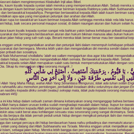
srani dalam menginterpretasi Kitabullah Injil alias Bibel.
 itu, kaum loyalis kepada syetan ialah mereka yang mempersekutukan Allah. Sebab mereka 
a dengan kaum beriman yang benar-benar beriman kepada Rabbnya yaitu Allah
Subhaanah
a
dan bertawakkal kepadaNya. Pengertian bertawakkal kepada Allah ialah kaum beriman san
dalkan apa-apa yang merupakan petunjuk dan arahan dari Allah.
kian rupa ke-
tawakkal-
an kaum beriman kepada Allah sehingga mereka tidak rela bila harus
ani hidup, baik secara personal maupun sosial, di dalam naungan aturan dan hukum selain 
ara kaum loyalis kepada syetan sangat rela bahkan yakin bahwa kehidupan pribadi maupun
yarakat dan bernegara berdasarkan aturan dan hukum bikinan manusia alias
bukan
hukum A
kan jalan hidup yang sah-sah saja. Berarti mereka tidak benar-benar mau ber-
tawakkal
kep
 enggan untuk mengandalkan arahan dan petunjuk ilahi dalam menempuh kehidupan pribadi
yarakat dan bernegara. Mereka lebih yakin dan mengandalkan diri mereka sendiri dalam m
pan pribadi dan sosialnya.
al Nabi Muhammad
shollallahu ’alaih wa sallam
mengajarkan doa agar kita tidak mengandalkan
i dalam hidup, namun harus mengandalkan Allah semata. Bertawakkal kepada Allah. Sebab
akkal kepada selain Allah merupakan salah satu bentuk mempersekutukan Allah dengan ses
 Dia. Sikap itu merupakan sikap seorang
musyrik
..!
كِلْنِي إِلَى نَفْسِي طَرْفَةَ عَيْنٍ ، وَلَا إِلَى أَحَدٍ مِنَ النَّاسِ
 Allah Yang Maha Hidup, wahai Allah Yang Senantiasa Mengurusi, tidak ada tuhan selain Eng
 rahmatMu aku memohon pertolongan, perbaikilah keadaan diriku seluruhnya dan jangan E
an nasibku kepada diriku sendiri (walau) sekejap mata, tidak pula kepada seorang manusiap
abrani 445)
 ini kita hidup dalam sebuah zaman dimana kebanyakan orang menganggap bahwa bertaw
 Allah hanya dalam urusan ketika sudah menghadapi masalah dalam hidup. Itupun ke-
tawak
bentuk memohon kepada Allah pertolongan saat diri telah tenggelam dalam kesulitan hidup se
miskin atau sakit berat atau kehilangan sesuatu stau seseorang yang sangat dicintainya. Se
u dia berjaya dia tidak pernah peduli untuk hidup dengan mengikuti petunjuk ilahi dan memat
 serta hukum Allah.
gga dan sangat percaya diri hidup berdasarkan hawa nafsu pribadinya dan mematuhi aturan
selain yang datang dari Allah
Subhaanahu wa Ta’aala.
Mereka enggan untuk menjadikan aja
 Al-Islam, sebagai jalan hidup. Mereka lebih bangga dan percaya diri untuk menata kehidupan
arkan berbagai ideologi buatan manusia seperi demokrasi, nasionalisme, humanisme, liberal