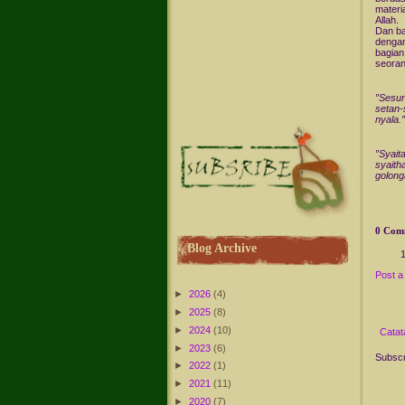
materi
Allah.
Dan ba
dengan
bagian
seoran
”Sesun
setan-
nyala.
”Syait
syaith
golong
0 Com
Blog Archive
Post 
►
2026
(4)
►
2025
(8)
►
2024
(10)
Catat
►
2023
(6)
Subscr
►
2022
(1)
►
2021
(11)
►
2020
(7)