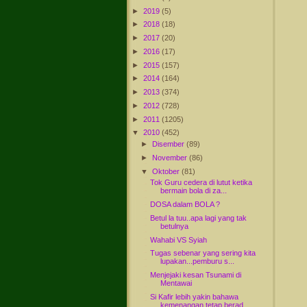
►
2019
(5)
►
2018
(18)
►
2017
(20)
►
2016
(17)
►
2015
(157)
►
2014
(164)
►
2013
(374)
►
2012
(728)
►
2011
(1205)
▼
2010
(452)
►
Disember
(89)
►
November
(86)
▼
Oktober
(81)
Tok Guru cedera di lutut ketika
bermain bola di za...
DOSA dalam BOLA ?
Betul la tuu..apa lagi yang tak
betulnya
Wahabi VS Syiah
Tugas sebenar yang sering kita
lupakan...pemburu s...
Menjejaki kesan Tsunami di
Mentawai
Si Kafir lebih yakin bahawa
kemenangan tetap berad...