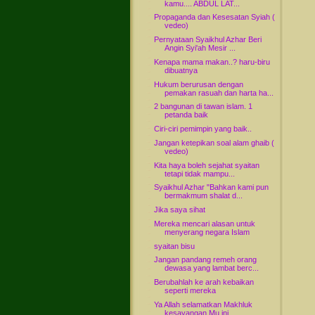
kamu.... ABDUL LAT...
Propaganda dan Kesesatan Syiah (
vedeo)
Pernyataan Syaikhul Azhar Beri
Angin Syi'ah Mesir ...
Kenapa mama makan..? haru-biru
dibuatnya
Hukum berurusan dengan
pemakan rasuah dan harta ha...
2 bangunan di tawan islam. 1
petanda baik
Ciri-ciri pemimpin yang baik..
Jangan ketepikan soal alam ghaib (
vedeo)
Kita haya boleh sejahat syaitan
tetapi tidak mampu...
Syaikhul Azhar "Bahkan kami pun
bermakmum shalat d...
Jika saya sihat
Mereka mencari alasan untuk
menyerang negara Islam
syaitan bisu
Jangan pandang remeh orang
dewasa yang lambat berc...
Berubahlah ke arah kebaikan
seperti mereka
Ya Allah selamatkan Makhluk
kesayangan Mu ini.