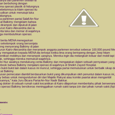
anya dari parlemen setelah ia
uan berbohong dengan
ma operasi plastik di hidungnya
ebelumnya ia klaim operasi itu
udkan untuk menutupi luka
idungnya.
a parlemen partai Salafi An-Nur
al-Balkimy mengklaim bahwa
 dirampok dan dipukuli di jalan
urun Kairo-Alexandria dan ia
ita luka dan memar di wajahnya
ga membutuhkan operasi.
r berita MENA menegaskan
sekelompok orang bersenjata
eng menyerang Balkimy di jalan
urun Kairo-Alexandria dan merampok anggota parlemen tersebut sebesar 100.000 pound Mes
y mengatakan kepada MENA dia terkejut ketika lima orang bertopeng dengan Jeep hitam
ntikan mobilnya dan merampok uangnya. Mereka ingin dia melangkah keluar dari mobil tapi 
k, sehingga mereka memukuli wajahnya.
 An-Nur awalnya mendukung cerita Balkimy dan mengatakan dalam sebuah pernyataan yang
ebook bahwa Balkimy menjalani operasi di wajahnya di Sheikh Zayed Hospital.
bukti-bukti lain dalam kasus ini muncul, sehingga partai memutuskan untuk berbalik sikap 
t Balkimy.
usan pemecatan diambil berdasarkan bukti yang dikumpulkan oleh penuntut dalam kasus ini,
y bebas untuk mengundurkan diri dari Majelis Rakyat atau komite paartai akan mengambil
sannya," kata Juru Bicara Partai An-Nur Nadir Bakkar.
g dokter di sebuah rumah sakit kecantikan di Kairo dilaporkan memberitahu pihak berwena
h operasi Balkimy bersikeras meninggalkan rumah sakit tanpa izin dari pihak rumah sakit.(fq/
ments:
a Comment