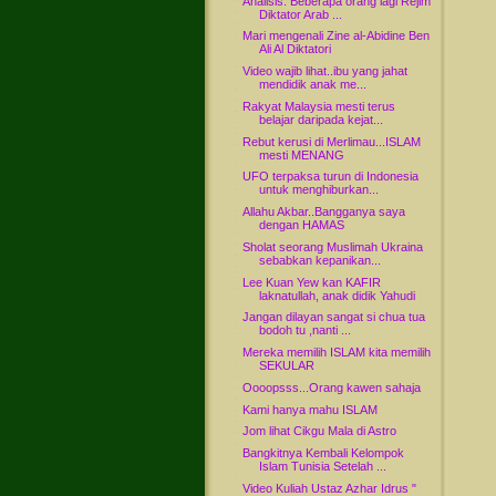
Analisis: Beberapa orang lagi Rejim
Diktator Arab ...
Mari mengenali Zine al-Abidine Ben
Ali Al Diktatori
Video wajib lihat..ibu yang jahat
mendidik anak me...
Rakyat Malaysia mesti terus
belajar daripada kejat...
Rebut kerusi di Merlimau...ISLAM
mesti MENANG
UFO terpaksa turun di Indonesia
untuk menghiburkan...
Allahu Akbar..Bangganya saya
dengan HAMAS
Sholat seorang Muslimah Ukraina
sebabkan kepanikan...
Lee Kuan Yew kan KAFIR
laknatullah, anak didik Yahudi
Jangan dilayan sangat si chua tua
bodoh tu ,nanti ...
Mereka memilih ISLAM kita memilih
SEKULAR
Oooopsss...Orang kawen sahaja
Kami hanya mahu ISLAM
Jom lihat Cikgu Mala di Astro
Bangkitnya Kembali Kelompok
Islam Tunisia Setelah ...
Video Kuliah Ustaz Azhar Idrus "