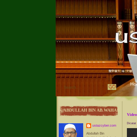
Ho
ABDULLAH BIN AB.WAHAB
Video
Dicatat
ustazcyber.com
Abdullah Bin