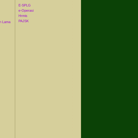
E-SPLG
e-Operasi
Hrmis
PAJSK
n Lama