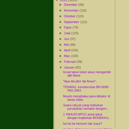
►
Disember
(68)
►
November
(116)
►
Oktober
(124)
►
September
(112)
►
Ogos
(79)
►
Julai
(125)
►
Jun
(97)
►
Mei
(99)
►
April
(104)
►
Mac
(100)
►
Februari
(99)
▼
Januari
(82)
Israel takut Islam akan mengambil
alih Mesir
"Apa dia pikir dia firaun",
TENANG..keseluruhan BN 6698 -
PAS 2963
Musim menghalau para diktator di
dunia Islam
Suara rakyat yang mahukan
perubahan semakin bergem...
1 YAHUDI APCO amat takut
dengan kejatuhan BONEKA b...
ha ha ha hensem tak saya?