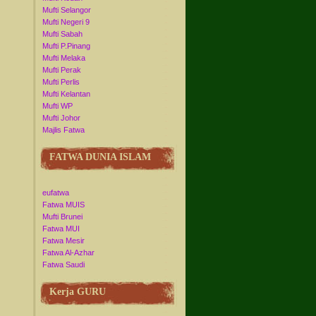
Mufti Selangor
Mufti Negeri 9
Mufti Sabah
Mufti P.Pinang
Mufti Melaka
Mufti Perak
Mufti Perlis
Mufti Kelantan
Mufti WP
Mufti Johor
Majlis Fatwa
FATWA DUNIA ISLAM
eufatwa
Fatwa MUIS
Mufti Brunei
Fatwa MUI
Fatwa Mesir
Fatwa Al-Azhar
Fatwa Saudi
Kerja GURU