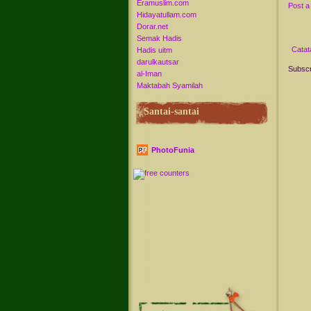
Eramuslim.com
Post 
Hidayatullam.com
Dorar.net
Semak Hadis
Catat
Hadis uitm
darulkautsar
Subscr
al-Iman
Maktabah Syamilah
Santai-santai
PhotoFunia