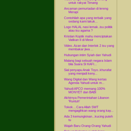
untuk rakyat Tenang
Ancaman pemurtadan di lereng
Merapi
Contohilah apa yang terbaik yang
sedang kami lakuk...
Logo HALAL nasi lemak..isu politik
atau isu agama ?
Kristian Koptik mahu menciptakan
Vatikan II di Mesir
Video..Azan dan Interlok 2 isu yang
membakar jiwa ...
Hubungan intim Syiah dan Yahudi
Malang bagi sebuah negara Islam
bila Suara SI KAFI...
Sial penyapu Anak Toyo..khurafat
yang menjadi keny...
Wang Digital dan Wang kertas
Agenda Yahudi untuk m...
Yahudi APCO memang 100%
MONYET dan BABI
Akhirnya Pemerintahan Libanon
'Runtuh'
Tokek....Cara Allah SWT
mengagihkan wang orang kay...
Ada 3 kemungkinan...kucing puteh
tu
Wajah Baru Orang-Orang Yahudi