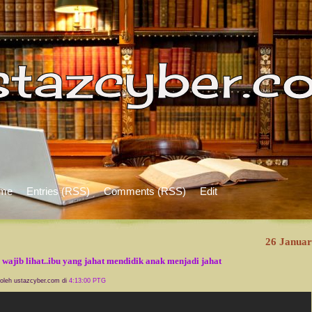
me
Entries (RSS)
Comments (RSS)
Edit
26 Januar
 wajib lihat..ibu yang jahat mendidik anak menjadi jahat
 oleh ustazcyber.com di
4:13:00 PTG