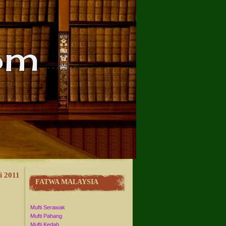
i 2011
FATWA MALAYSIA
Mufti Serawak
Mufti Pahang
Mufti Kedah