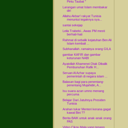
Pintu Taubat "
Larangan umat Islam membakar
diri
Allahu Akbar! rakyat Tunisia
menuntut tegaknya sya...
santai sekejap
Leila Trabelsi...Awas PM mesti
berhati-hati
Rahmat di sebalik kejatuhan Ben Ali
Islam kembali ...
Subhanallah..ramainya orang GILA
gambar KAFIR dan gambar
keturunan NABI
Ayatollah Khamenei Otak Dibalik
Pembunuhan Rafik H...
Seruan Al Azhar supaya
pemerintah di negara islam ...
Balasan bagi para penentang-
penentang Mujahidin, A...
Isu suara azan umno menang
percuma
Belajar Dari Jatuhnya Presiden
Tunisia
Arahan tukar Menteri kerana gagal
kawal Bini ??
Berita BAIK untuk anak-anak orang
PAS
Video Cikgu Mala yang tenang