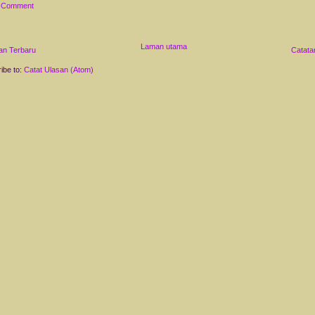
a Comment
Laman utama
an Terbaru
Catata
ibe to:
Catat Ulasan (Atom)