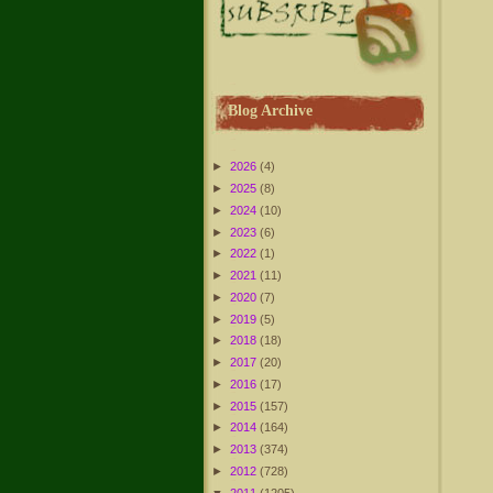
Blog Archive
►
2026
(4)
►
2025
(8)
►
2024
(10)
►
2023
(6)
►
2022
(1)
►
2021
(11)
►
2020
(7)
►
2019
(5)
►
2018
(18)
►
2017
(20)
►
2016
(17)
►
2015
(157)
►
2014
(164)
►
2013
(374)
►
2012
(728)
▼
2011
(1205)