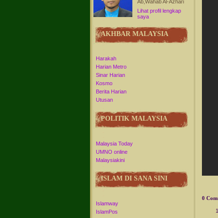
Ab,Wahab Al-Azhari
Lihat profil lengkap
saya
AKHBAR MALAYSIA
Harakah
Harian Metro
Sinar Harian
Kosmo
Berita Harian
Utusan
POLITIK MALAYSIA
Malaysia Today
UMNO online
Malaysiakini
ISLAM DI SANA SINI
0 Com
Islamway
IslamPos