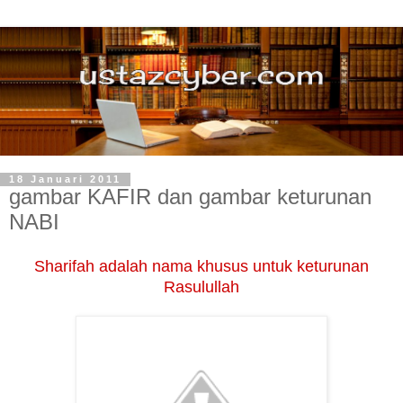
18 Januari 2011
gambar KAFIR dan gambar keturunan
NABI
Sharifah adalah nama khusus untuk keturunan
Rasulullah