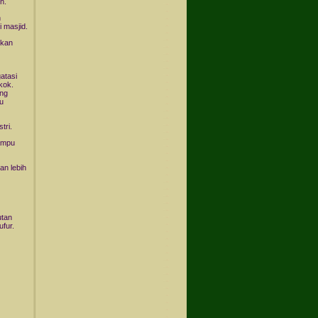
n.
n
 masjid.
hkan
atasi
kok.
ang
u
tri.
lampu
an lebih
utan
fur.