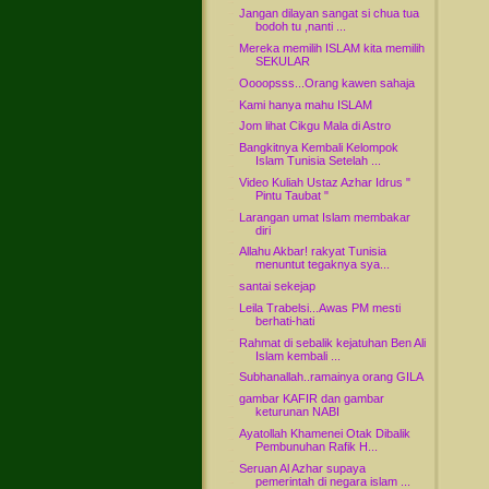
Jangan dilayan sangat si chua tua
bodoh tu ,nanti ...
Mereka memilih ISLAM kita memilih
SEKULAR
Oooopsss...Orang kawen sahaja
Kami hanya mahu ISLAM
Jom lihat Cikgu Mala di Astro
Bangkitnya Kembali Kelompok
Islam Tunisia Setelah ...
Video Kuliah Ustaz Azhar Idrus "
Pintu Taubat "
Larangan umat Islam membakar
diri
Allahu Akbar! rakyat Tunisia
menuntut tegaknya sya...
santai sekejap
Leila Trabelsi...Awas PM mesti
berhati-hati
Rahmat di sebalik kejatuhan Ben Ali
Islam kembali ...
Subhanallah..ramainya orang GILA
gambar KAFIR dan gambar
keturunan NABI
Ayatollah Khamenei Otak Dibalik
Pembunuhan Rafik H...
Seruan Al Azhar supaya
pemerintah di negara islam ...