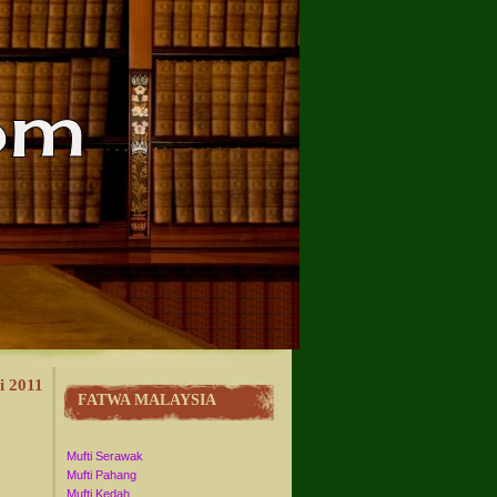
i 2011
FATWA MALAYSIA
Mufti Serawak
Mufti Pahang
Mufti Kedah