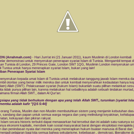
N (Arrahmah.com)
- Hari Jum'at ini (21 Januari 2011), kaum Muslimin di London kembali
lar demonstrasi untuk menyerukan penerapan syariat Islam di Tunisia. Mengambil tempat d
an Tunisia di London, 29 Princes Gate, London SW7 1QG, Muslimin London menyerukan u
di Tunisa untuk hanya menerapkan syariat Islam, bukan yang lain!
iban Penerapan Syariat Islam
enyerukan kepada umat Islam di Tunisia untuk melakukan tanggung jawab Islam mereka d
bil otoritas yang benar milik mereka dan untuk kembali menyerahkan kedaulatan hanya k
latn) Allah (SWT). Pelaksanaan syariat (hukum Islam) bukanlah suatu pilihan melainkan ses
ita tidak punya pilihan lain, karena melakukan hal sebaliknya adalah sebuah tindakan murtad,
imana firman Allah SWT., dalam Al Qur'an:
siapa yang tidak berhukum dengan apa yang telah Allah SWT., turunkan (syariat Isla
ereka adalah kafir "[QS 5:44]
orang Tunisia, Muslim dan non-Muslim membutuhkan sistem yang menjamin kebutuhan das
, sandang dan papan untuk semua warga negara dan yang melindungi keyakinan, kehidupa
atan, kekayaan dan pikiran rakyat.
Islam secara historis terbukti dapat menawarkan hal tersebut dan ini adalah satu-satunya so
nya ekonomi kapitalis, merobek kain sosial masyarakat barat dengan eksploitasi merajalela 
n dan penindasan nyata dari mereka yang menerapkan hukum buatan manusia di Barat dan 
menjadi pelajaran bagi kita semua bahwa sekularisme, kebebasan , demokrasi, liberalisme d