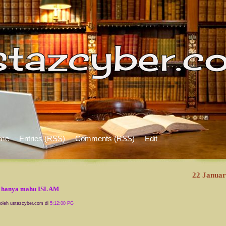
me
Entries (RSS)
Comments (RSS)
Edit
22 Januar
 hanya mahu ISLAM
 oleh ustazcyber.com di
5:12:00 PG