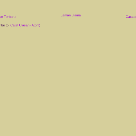
Laman utama
an Terbaru
Catata
ibe to:
Catat Ulasan (Atom)