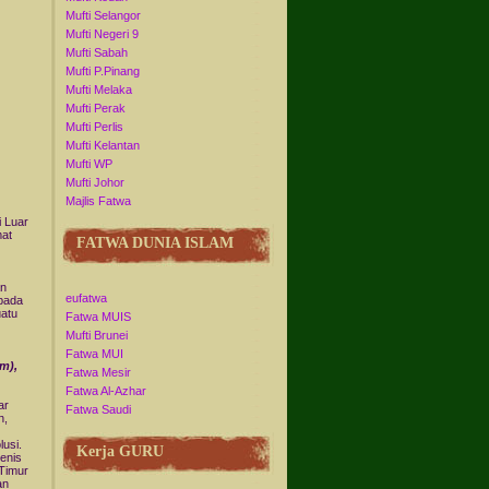
Mufti Selangor
Mufti Negeri 9
Mufti Sabah
Mufti P.Pinang
Mufti Melaka
Mufti Perak
Mufti Perlis
Mufti Kelantan
Mufti WP
Mufti Johor
Majlis Fatwa
i Luar
mat
FATWA DUNIA ISLAM
an
eufatwa
epada
uatu
Fatwa MUIS
Mufti Brunei
Fatwa MUI
m),
Fatwa Mesir
Fatwa Al-Azhar
ar
Fatwa Saudi
n,
lusi.
Kerja GURU
jenis
Timur
an