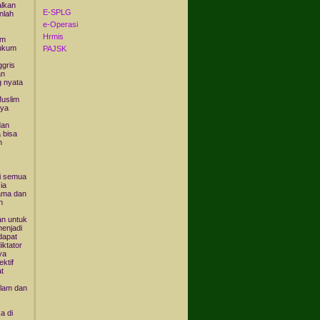
alkan
E-SPLG
nlah
e-Operasi
Hrmis
am
hukum
PAJSK
ggris
an
g nyata
Muslim
nya
dan
 bisa
n
ni semua
ia
lama dan
n
an untuk
menjadi
dapat
iktator
ya
ktif
t
slam dan
a di