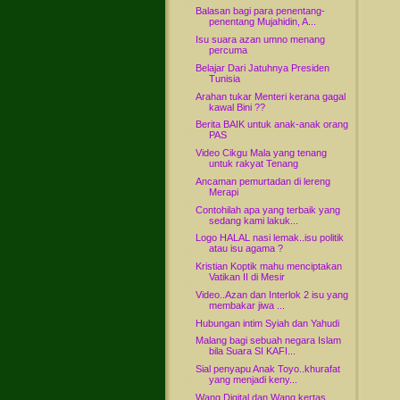
Balasan bagi para penentang-
penentang Mujahidin, A...
Isu suara azan umno menang
percuma
Belajar Dari Jatuhnya Presiden
Tunisia
Arahan tukar Menteri kerana gagal
kawal Bini ??
Berita BAIK untuk anak-anak orang
PAS
Video Cikgu Mala yang tenang
untuk rakyat Tenang
Ancaman pemurtadan di lereng
Merapi
Contohilah apa yang terbaik yang
sedang kami lakuk...
Logo HALAL nasi lemak..isu politik
atau isu agama ?
Kristian Koptik mahu menciptakan
Vatikan II di Mesir
Video..Azan dan Interlok 2 isu yang
membakar jiwa ...
Hubungan intim Syiah dan Yahudi
Malang bagi sebuah negara Islam
bila Suara SI KAFI...
Sial penyapu Anak Toyo..khurafat
yang menjadi keny...
Wang Digital dan Wang kertas