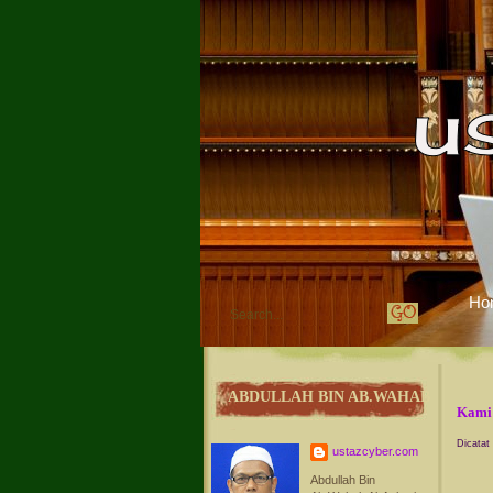
Ho
ABDULLAH BIN AB.WAHAB
Kami
Dicatat
ustazcyber.com
Abdullah Bin