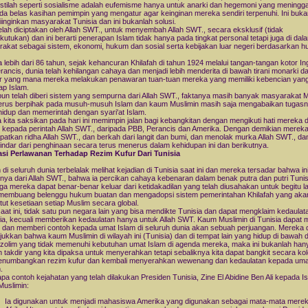
h-istilah seperti sosialisme adalah eufemisme hanya untuk anarki dan hegemoni yang meningg
ada belas kasihan pemimpin yang mengatur agar keinginan mereka sendiri terpenuhi. Ini buka
iinginkan masyarakat Tunisia dan ini bukanlah solusi.
elah diciptakan oleh Allah SWT., untuk menyembah Allah SWT., secara eksklusif (tidak
utukan) dan ini berarti penerapan Islam tidak hanya pada tingkat personal tetapi juga di dal
akat sebagai sistem, ekonomi, hukum dan sosial serta kebijakan luar negeri berdasarkan 
 lebih dari 86 tahun, sejak kehancuran Khilafah di tahun 1924 melalui tangan-tangan kotor In
rancis, dunia telah kehilangan cahaya dan menjadi lebih menderita di bawah tirani monarki d
or yang mana mereka melakukan penawaran tuan-tuan mereka yang memiliki kebencian yan
ap Islam.
un telah diberi sistem yang sempurna dari Allah SWT., faktanya masih banyak masyarakat 
erus berpihak pada musuh-musuh Islam dan kaum Muslimin masih saja mengabaikan tugas
hidup dan memerintah dengan syari'at Islam.
a kita saksikan pada hari ini memimpin jalan bagi kebangkitan dengan mengikuti hati mereka 
 kepada perintah Allah SWT., daripada PBB, Perancis dan Amerika. Dengan demikian mereka
atkan ridha Allah SWT., dan berkah dari langit dan bumi, dan menolak murka Allah SWT., da
ndar dari penghinaan secara terus menerus dalam kehidupan ini dan berikutnya.
asi Perlawanan Terhadap Rezim Kufur Dari Tunisia
 di seluruh dunia terbelalak melihat kejadian di Tunisia saat ini dan mereka tersadar bahwa i
nya dari Allah SWT., bahwa ia percikan cahaya kebenaran dalam benak putra dan putri Tunis
ga mereka dapat benar-benar keluar dari ketidakadilan yang telah diusahakan untuk begitu 
membuang belenggu hukum buatan dan mengadopsi sistem pemerintahan Khilafah yang aka
ut kesetiaan setiap Muslim secara global.
aat ini, tidak satu pun negara lain yang bisa mendikte Tunisia dan dapat mengklaim kedaulat
a, kecuali memberikan kedaulatan hanya untuk Allah SWT. Kaum Muslimin di Tunisia dapat 
 dan memberi contoh kepada umat Islam di seluruh dunia akan sebuah perjuangan. Mereka 
ukkan bahwa kaum Muslimin di wilayah ini (Tunisia) dan di tempat lain yang hidup di bawah d
zolim yang tidak memenuhi kebutuhan umat Islam di agenda mereka, maka ini bukanlah han
 takdir yang kita dipaksa untuk menyerahkan tetapi sebaliknya kita dapat bangkit secara kole
enumbangkan rezim kufur dan kembali menyerahkan wewenang dan kedaulatan kepada uma
.
pa contoh kejahatan yang telah dilakukan Presiden Tunisia, Zine El Abidine Ben Ali kepada I
uslimin:
Ia digunakan untuk menjadi mahasiswa Amerika yang digunakan sebagai mata-mata merek