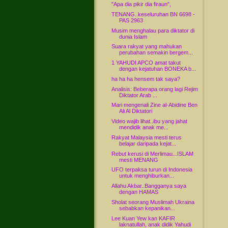
"Apa dia pikir dia firaun",
TENANG..keseluruhan BN 6698 -
PAS 2963
Musim menghalau para diktator di
dunia Islam
Suara rakyat yang mahukan
perubahan semakin bergem...
1 YAHUDI APCO amat takut
dengan kejatuhan BONEKA b...
ha ha ha hensem tak saya?
Analisis: Beberapa orang lagi Rejim
Diktator Arab ...
Mari mengenali Zine al-Abidine Ben
Ali Al Diktatori
Video wajib lihat..ibu yang jahat
mendidik anak me...
Rakyat Malaysia mesti terus
belajar daripada kejat...
Rebut kerusi di Merlimau...ISLAM
mesti MENANG
UFO terpaksa turun di Indonesia
untuk menghiburkan...
Allahu Akbar..Bangganya saya
dengan HAMAS
Sholat seorang Muslimah Ukraina
sebabkan kepanikan...
Lee Kuan Yew kan KAFIR
laknatullah, anak didik Yahudi