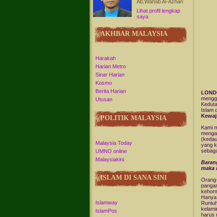
Ab,Wahab Al-Azhari
Lihat profil lengkap
saya
AKHBAR MALAYSIA
Harakah
Harian Metro
Sinar Harian
Kosmo
Berita Harian
LONDO
mengge
Utusan
Keduta
Islam 
Kewaj
POLITIK MALAYSIA
Kami m
mengam
(kedau
Malaysia Today
yang k
sebaga
UMNO online
Malaysiakini
Barang
maka m
ISLAM DI SANA SINI
Orang-
pangan
kehorm
Hanya 
Islamway
Runtuh
kelami
IslamPos
harus 