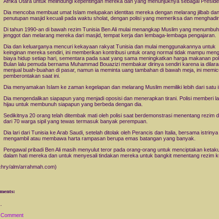
Afrika Utara untuk melindungi kepentingan mereka dan yang menunjuknya sebagai Preside
Dia mencoba membuat umat Islam melupakan identitas mereka dengan melarang jilbab da
penutupan masjid kecuali pada waktu sholat, dengan polisi yang memeriksa dan menghadiri
Di tahun 1990-an di bawah rezim Tunisia Ben Ali mulai menangkap Muslim yang menumbu
jenggot dan melarang mereka dari masjid, tempat kerja dan lembaga-lembaga pengajaran.
Dia dan keluarganya mencuri kekayaan rakyat Tunisia dan mulai menggunakannya untuk
keinginan mereka sendiri, ini memberikan kontribusi untuk orang normal tidak mampu meng
biaya hidup setiap hari, sementara pada saat yang sama meningkatkan harga makanan po
Bulan lalu pemuda bernama Muhammad Bouazizi membakar dirinya sendiri karena ia dilar
menjual buah-buahan di pasar, namun ia meminta uang tambahan di bawah meja, ini memic
pemberontakan saat ini.
Dia menyamakan Islam ke zaman kegelapan dan melarang Muslim memiliki lebih dari satu is
Dia mengendalikan siapapun yang menjadi oposisi dan menerapkan tirani. Polisi memberi 
hijau untuk membunuh siapapun yang berbeda dengan dia.
Sedikitnya 20 orang telah ditembak mati oleh polisi saat berdemonstrasi menentang rezim d
dari 70 warga sipil yang tewas termasuk banyak perempuan.
Dia lari dari Tunisia ke Arab Saudi, setelah ditolak oleh Perancis dan Italia, bersama istrinya
mengambil atau membawa harta rampasan berupa emas batangan yang banyak.
Pengawal pribadi Ben Ali masih menyulut teror pada orang-orang untuk menciptakan ketak
dalam hati mereka dan untuk menyesali tindakan mereka untuk bangkit menentang rezim ku
chry/alm/arrahmah.com)
ments:
a Comment