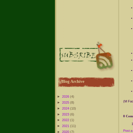
Blog Archive
►
2026
(4)
(M Fa
►
2025
(8)
►
2024
(10)
►
2023
(6)
0 Com
►
2022
(1)
►
2021
(11)
Post 
►
2020
(7)