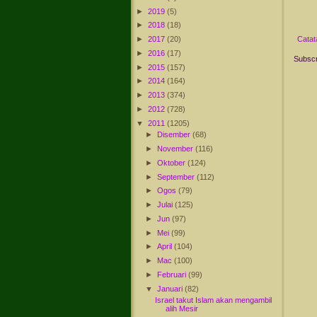
►
2019
(5)
►
2018
(18)
►
2017
(20)
Catat
►
2016
(17)
Subscr
►
2015
(157)
►
2014
(164)
►
2013
(374)
►
2012
(728)
▼
2011
(1205)
►
Disember
(68)
►
November
(116)
►
Oktober
(124)
►
September
(112)
►
Ogos
(79)
►
Julai
(125)
►
Jun
(97)
►
Mei
(99)
►
April
(104)
►
Mac
(100)
►
Februari
(99)
▼
Januari
(82)
Israel takut Islam akan mengambil
alih Mesir