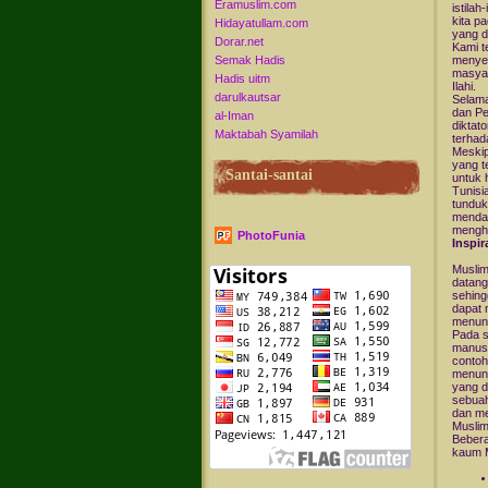
Eramuslim.com
istila
kita p
Hidayatullam.com
yang d
Dorar.net
Kami t
Semak Hadis
menyek
masyar
Hadis uitm
Ilahi.
darulkautsar
Selama
dan Pe
al-Iman
diktat
Maktabah Syamilah
terhad
Meskip
yang t
Santai-santai
untuk 
Tunisi
tunduk
mendap
menghi
PhotoFunia
Inspir
Muslim
datang
sehing
dapat 
menunt
Pada s
manusi
contoh
menunj
yang d
sebuah
dan m
Muslim
Bebera
kaum M