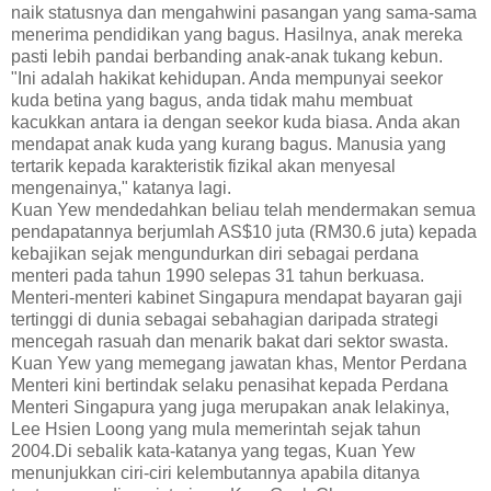
naik statusnya dan mengahwini pasangan yang sama-sama
menerima pendidikan yang bagus. Hasilnya, anak mereka
pasti lebih pandai berbanding anak-anak tukang kebun.
"Ini adalah hakikat kehidupan. Anda mempunyai seekor
kuda betina yang bagus, anda tidak mahu membuat
kacukkan antara ia dengan seekor kuda biasa. Anda akan
mendapat anak kuda yang kurang bagus. Manusia yang
tertarik kepada karakteristik fizikal akan menyesal
mengenainya," katanya lagi.
Kuan Yew mendedahkan beliau telah mendermakan semua
pendapatannya berjumlah AS$10 juta (RM30.6 juta) kepada
kebajikan sejak mengundurkan diri sebagai perdana
menteri pada tahun 1990 selepas 31 tahun berkuasa.
Menteri-menteri kabinet Singapura mendapat bayaran gaji
tertinggi di dunia sebagai sebahagian daripada strategi
mencegah rasuah dan menarik bakat dari sektor swasta.
Kuan Yew yang memegang jawatan khas, Mentor Perdana
Menteri kini bertindak selaku penasihat kepada Perdana
Menteri Singapura yang juga merupakan anak lelakinya,
Lee Hsien Loong yang mula memerintah sejak tahun
2004.Di sebalik kata-katanya yang tegas, Kuan Yew
menunjukkan ciri-ciri kelembutannya apabila ditanya