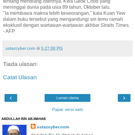
tentang mendiang isterinya, Kwa Geok Choo yang
meninggal dunia pada usia 89 tahun, Oktober lalu.
"Ia membawa makna lebih keseorangan," kata Kuan Yew
dalam buku tersebut yang mengandungi siri temu ramah
eksklusif dengan wartawan-wartawan akhbar
Straits Times.
- AFP
ustazcyber.com
di
5:27:00 PG
Tiada ulasan:
Catat Ulasan
‹
›
Laman utama
Papar versi web
ABDULLAH BIN AB.WAHAB
ustazcyber.com