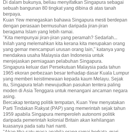
Di dalam bukunya, beliau menyifatkan Singapura sebagai
sebuah bangunan 80 tingkat yang dibina di atas tanah
berpaya.
Kuan Yew menegaskan bahawa Singapura mesti berdepan
dengan perasaan bermusuhan daripada jiran-jiran
beragama Islam yang lebih ramai.
"Kita mempunyai jiran-jiran yang peramah? Sedarlah...
Inilah yang melemahkan kita kerana kita merupakan orang
yang gemar mencampuri urusan orang lain," katanya yang
mendakwa usaha Malaysia dan Indonesia untuk
menjejaskan perniagaan pelabuhan Singapura.
Singapura keluar dari Persekutuan Malaysia pada tahun
1965 ekoran perbezaan besar terhadap dasar Kuala Lumpur
yang memberi keistimewaan kepada kaum Melayu. Sejak
itu, Singapura telah mewujudkan pasukan tentera paling
moden di Asia Tenggara untuk menangani ancaman negara
asing.
Bercakap tentang politik tempatan, Kuan Yew menyatakan
Parti Tindakan Rakyat (PAP) yang memerintah sejak tahun
1959 apabila Singapura memperoleh autonomi politik
daripada pemerintah kolonial Britain akan kehilangan
kuasanya pada satu hari nanti.
"Akan tiba satu masa apabila orang ramai berkata, mari