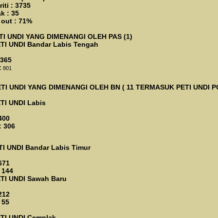
iti : 3735
k : 35
 out : 71%
ETI UNDI YANG DIMENANGI OLEH PAS (1)
ETI UNDI
Bandar Labis Tengah
 365
:
801
PETI UNDI YANG DIMENANGI OLEH BN ( 11 TERMASUK PETI UNDI P
ETI UNDI Labis
400
: 306
TI UNDI
Bandar Labis Timur
671
 144
ETI UNDI Sawah Baru
212
 55
ETI UNDI
Cemplak