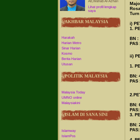
Ab,Wahab Al-Azhari
Major
Lihat profil lengkap
Rosa
saya
Turn
AKHBAR MALAYSIA
i) P
1. P
Harakah
BN :
PAS 
Harian Metro
Sinar Harian
Kosmo
ii) 
Berita Harian
Utusan
1. P
BN: 
POLITIK MALAYSIA
PAS 
Malaysia Today
2.PE
UMNO online
Malaysiakini
BN: 
PAS:
3. P
ISLAM DI SANA SINI
BN: 
PAS:
Islamway
IslamPos
4. P