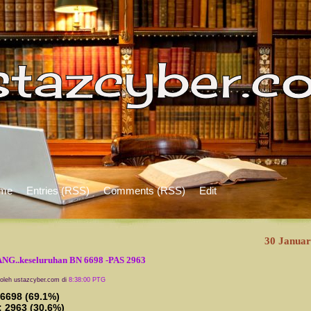
me
Entries (RSS)
Comments (RSS)
Edit
30 Januar
G..keseluruhan BN 6698 -PAS 2963
 oleh ustazcyber.com di
8:38:00 PTG
 6698 (69.1%)
: 2963 (30.6%)