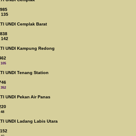
 985
 135
ETI UNDI
Cemplak Barat
 838
 142
ETI UNDI
Kampung Redong
462
105
ETI UNDI
Tenang Station
746
352
ETI UNDI
Pekan Air Panas
220
48
ETI UNDI
Ladang Labis Utara
 152