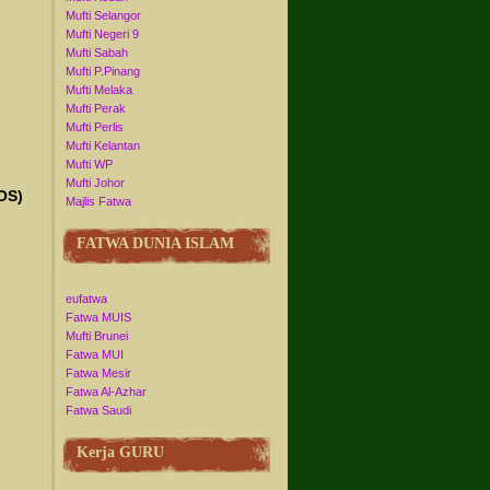
Mufti Selangor
Mufti Negeri 9
Mufti Sabah
Mufti P.Pinang
Mufti Melaka
Mufti Perak
Mufti Perlis
Mufti Kelantan
Mufti WP
Mufti Johor
OS)
Majlis Fatwa
FATWA DUNIA ISLAM
eufatwa
Fatwa MUIS
Mufti Brunei
Fatwa MUI
Fatwa Mesir
Fatwa Al-Azhar
Fatwa Saudi
Kerja GURU