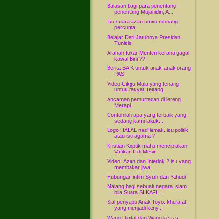
Balasan bagi para penentang-
penentang Mujahidin, A...
Isu suara azan umno menang
percuma
Belajar Dari Jatuhnya Presiden
Tunisia
Arahan tukar Menteri kerana gagal
kawal Bini ??
Berita BAIK untuk anak-anak orang
PAS
Video Cikgu Mala yang tenang
untuk rakyat Tenang
Ancaman pemurtadan di lereng
Merapi
Contohilah apa yang terbaik yang
sedang kami lakuk...
Logo HALAL nasi lemak..isu politik
atau isu agama ?
Kristian Koptik mahu menciptakan
Vatikan II di Mesir
Video..Azan dan Interlok 2 isu yang
membakar jiwa ...
Hubungan intim Syiah dan Yahudi
Malang bagi sebuah negara Islam
bila Suara SI KAFI...
Sial penyapu Anak Toyo..khurafat
yang menjadi keny...
Wang Digital dan Wang kertas