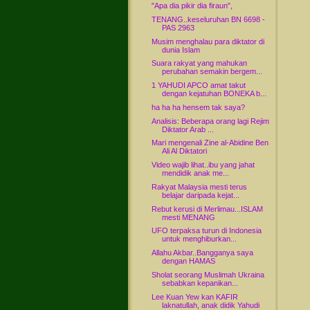
"Apa dia pikir dia firaun",
TENANG..keseluruhan BN 6698 -
PAS 2963
Musim menghalau para diktator di
dunia Islam
Suara rakyat yang mahukan
perubahan semakin bergem...
1 YAHUDI APCO amat takut
dengan kejatuhan BONEKA b...
ha ha ha hensem tak saya?
Analisis: Beberapa orang lagi Rejim
Diktator Arab ...
Mari mengenali Zine al-Abidine Ben
Ali Al Diktatori
Video wajib lihat..ibu yang jahat
mendidik anak me...
Rakyat Malaysia mesti terus
belajar daripada kejat...
Rebut kerusi di Merlimau...ISLAM
mesti MENANG
UFO terpaksa turun di Indonesia
untuk menghiburkan...
Allahu Akbar..Bangganya saya
dengan HAMAS
Sholat seorang Muslimah Ukraina
sebabkan kepanikan...
Lee Kuan Yew kan KAFIR
laknatullah, anak didik Yahudi