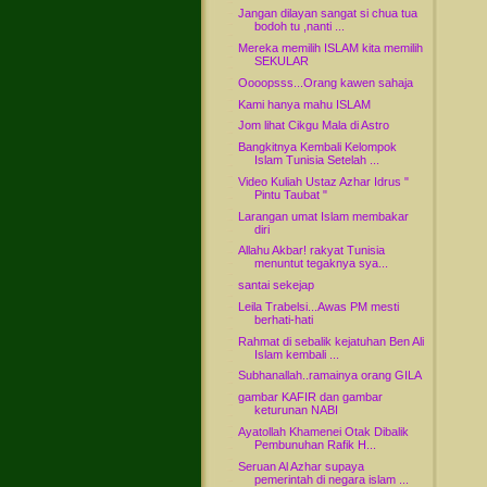
Jangan dilayan sangat si chua tua
bodoh tu ,nanti ...
Mereka memilih ISLAM kita memilih
SEKULAR
Oooopsss...Orang kawen sahaja
Kami hanya mahu ISLAM
Jom lihat Cikgu Mala di Astro
Bangkitnya Kembali Kelompok
Islam Tunisia Setelah ...
Video Kuliah Ustaz Azhar Idrus "
Pintu Taubat "
Larangan umat Islam membakar
diri
Allahu Akbar! rakyat Tunisia
menuntut tegaknya sya...
santai sekejap
Leila Trabelsi...Awas PM mesti
berhati-hati
Rahmat di sebalik kejatuhan Ben Ali
Islam kembali ...
Subhanallah..ramainya orang GILA
gambar KAFIR dan gambar
keturunan NABI
Ayatollah Khamenei Otak Dibalik
Pembunuhan Rafik H...
Seruan Al Azhar supaya
pemerintah di negara islam ...