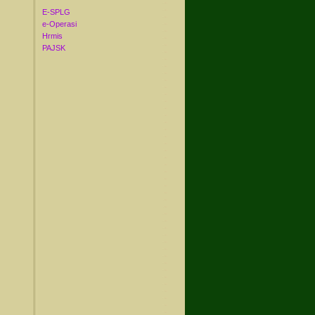
E-SPLG
e-Operasi
Hrmis
PAJSK