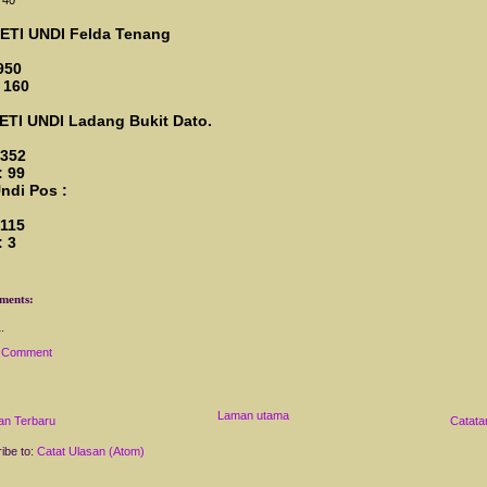
40
PETI UNDI
Felda Tenang
950
 160
PETI UNDI
Ladang Bukit Dato.
 352
: 99
Undi Pos :
 115
: 3
ments:
a Comment
Laman utama
an Terbaru
Catata
ibe to:
Catat Ulasan (Atom)