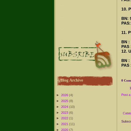
10. 
BN: 
PAS:
11. 
BN :
PAS 
12. 
BN :
PAS 
Blog Archive
0 Com
Post 
►
2026
(4)
►
2025
(8)
►
2024
(10)
►
2023
(6)
Catat
►
2022
(1)
Subscr
►
2021
(11)
►
2020
(7)