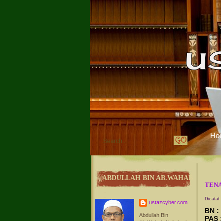
Ho
ABDULLAH BIN AB.WAHAB
TENAN
Dicatat
ustazcyber.com
BN :
Abdullah Bin
PAS 