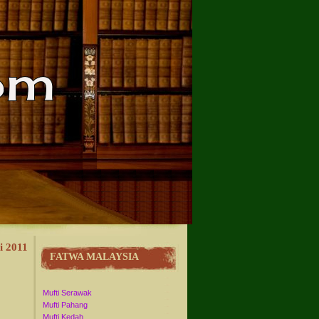
i 2011
FATWA MALAYSIA
Mufti Serawak
Mufti Pahang
Mufti Kedah