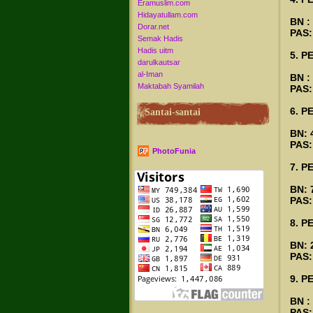
Eramuslim.com
Hidayatullam.com
BN :
Dorar.net
PAS:
Semak Hadis
Hadis uitm
5. P
darulkautsar
al-Iman
BN :
Maktabah Syamilah
PAS:
6. P
Santai-santai
BN: 
PAS:
PhotoFunia
7. P
BN: 
PAS:
8. P
BN: 
PAS:
9. P
BN :
PAS: