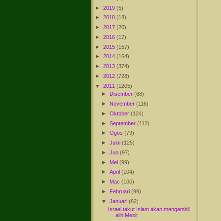
►
2019
(5)
►
2018
(18)
►
2017
(20)
►
2016
(17)
►
2015
(157)
►
2014
(164)
►
2013
(374)
►
2012
(728)
▼
2011
(1205)
►
Disember
(68)
►
November
(116)
►
Oktober
(124)
►
September
(112)
►
Ogos
(79)
►
Julai
(125)
►
Jun
(97)
►
Mei
(99)
►
April
(104)
►
Mac
(100)
►
Februari
(99)
▼
Januari
(82)
Israel takut Islam akan mengambil
alih Mesir