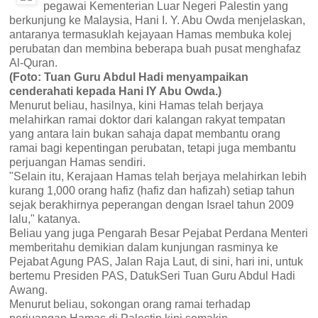
pegawai Kementerian Luar Negeri Palestin yang
berkunjung ke Malaysia, Hani I. Y. Abu Owda menjelaskan,
antaranya termasuklah kejayaan Hamas membuka kolej
perubatan dan membina beberapa buah pusat menghafaz
Al-Quran.
(Foto: Tuan Guru Abdul Hadi menyampaikan
cenderahati kepada Hani IY Abu Owda.)
Menurut beliau, hasilnya, kini Hamas telah berjaya
melahirkan ramai doktor dari kalangan rakyat tempatan
yang antara lain bukan sahaja dapat membantu orang
ramai bagi kepentingan perubatan, tetapi juga membantu
perjuangan Hamas sendiri.
"Selain itu, Kerajaan Hamas telah berjaya melahirkan lebih
kurang 1,000 orang hafiz (hafiz dan hafizah) setiap tahun
sejak berakhirnya peperangan dengan Israel tahun 2009
lalu," katanya.
Beliau yang juga Pengarah Besar Pejabat Perdana Menteri
memberitahu demikian dalam kunjungan rasminya ke
Pejabat Agung PAS, Jalan Raja Laut, di sini, hari ini, untuk
bertemu Presiden PAS, DatukSeri Tuan Guru Abdul Hadi
Awang.
Menurut beliau, sokongan orang ramai terhadap