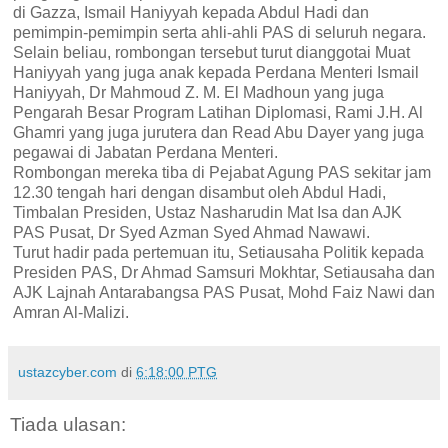
di Gazza, Ismail Haniyyah kepada Abdul Hadi dan
pemimpin-pemimpin serta ahli-ahli PAS di seluruh negara.
Selain beliau, rombongan tersebut turut dianggotai Muat
Haniyyah yang juga anak kepada Perdana Menteri Ismail
Haniyyah, Dr Mahmoud Z. M. El Madhoun yang juga
Pengarah Besar Program Latihan Diplomasi, Rami J.H. Al
Ghamri yang juga jurutera dan Read Abu Dayer yang juga
pegawai di Jabatan Perdana Menteri.
Rombongan mereka tiba di Pejabat Agung PAS sekitar jam
12.30 tengah hari dengan disambut oleh Abdul Hadi,
Timbalan Presiden, Ustaz Nasharudin Mat Isa dan AJK
PAS Pusat, Dr Syed Azman Syed Ahmad Nawawi.
Turut hadir pada pertemuan itu, Setiausaha Politik kepada
Presiden PAS, Dr Ahmad Samsuri Mokhtar, Setiausaha dan
AJK Lajnah Antarabangsa PAS Pusat, Mohd Faiz Nawi dan
Amran Al-Malizi.
ustazcyber.com
di
6:18:00 PTG
Tiada ulasan: