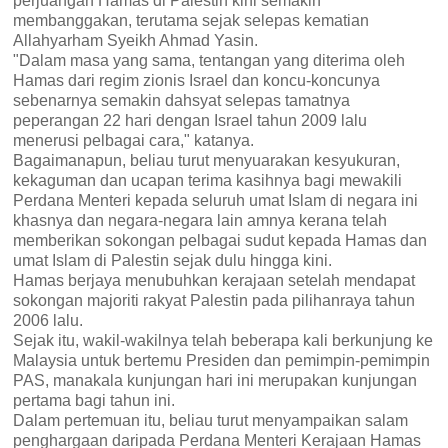
perjuangan Hamas di Palestin kini semakin
membanggakan, terutama sejak selepas kematian
Allahyarham Syeikh Ahmad Yasin.
"Dalam masa yang sama, tentangan yang diterima oleh
Hamas dari regim zionis Israel dan koncu-koncunya
sebenarnya semakin dahsyat selepas tamatnya
peperangan 22 hari dengan Israel tahun 2009 lalu
menerusi pelbagai cara," katanya.
Bagaimanapun, beliau turut menyuarakan kesyukuran,
kekaguman dan ucapan terima kasihnya bagi mewakili
Perdana Menteri kepada seluruh umat Islam di negara ini
khasnya dan negara-negara lain amnya kerana telah
memberikan sokongan pelbagai sudut kepada Hamas dan
umat Islam di Palestin sejak dulu hingga kini.
Hamas berjaya menubuhkan kerajaan setelah mendapat
sokongan majoriti rakyat Palestin pada pilihanraya tahun
2006 lalu.
Sejak itu, wakil-wakilnya telah beberapa kali berkunjung ke
Malaysia untuk bertemu Presiden dan pemimpin-pemimpin
PAS, manakala kunjungan hari ini merupakan kunjungan
pertama bagi tahun ini.
Dalam pertemuan itu, beliau turut menyampaikan salam
penghargaan daripada Perdana Menteri Kerajaan Hamas