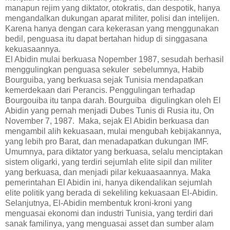
manapun rejim yang diktator, otokratis, dan despotik, hanya
mengandalkan dukungan aparat militer, polisi dan intelijen.
Karena hanya dengan cara kekerasan yang menggunakan
bedil, penguasa itu dapat bertahan hidup di singgasana
kekuasaannya.
El Abidin mulai berkuasa Nopember 1987, sesudah berhasil
menggulingkan penguasa sekuler sebelumnya, Habib
Bourguiba, yang berkuasa sejak Tunisia mendapatkan
kemerdekaan dari Perancis. Penggulingan terhadap
Bourgouiba itu tanpa darah. Bourguiba digulingkan oleh El
Abidin yang pernah menjadi Dubes Tunis di Rusia itu, On
November 7, 1987. Maka, sejak El Abidin berkuasa dan
mengambil alih kekuasaan, mulai mengubah kebijakannya,
yang lebih pro Barat, dan menadapatkan dukungan IMF.
Umumnya, para diktator yang berkuasa, selalu menciptakan
sistem oligarki, yang terdiri sejumlah elite sipil dan militer
yang berkuasa, dan menjadi pilar kekuaasaannya. Maka
pemerintahan El Abidin ini, hanya dikendalikan sejumlah
elite politik yang berada di sekeliling kekuasaan El-Abidin.
Selanjutnya, El-Abidin membentuk kroni-kroni yang
menguasai ekonomi dan industri Tunisia, yang terdiri dari
sanak familinya, yang menguasai asset dan sumber alam