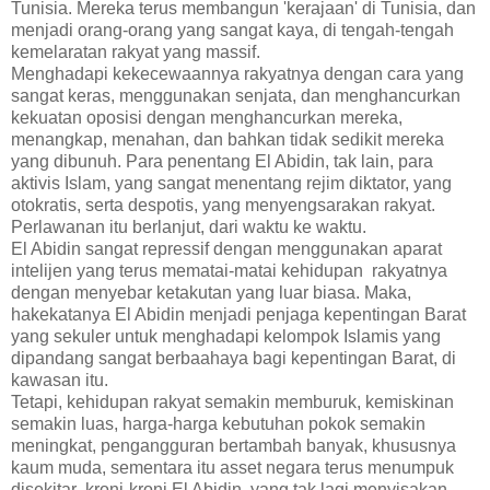
Tunisia. Mereka terus membangun 'kerajaan' di Tunisia, dan
menjadi orang-orang yang sangat kaya, di tengah-tengah
kemelaratan rakyat yang massif.
Menghadapi kekecewaannya rakyatnya dengan cara yang
sangat keras, menggunakan senjata, dan menghancurkan
kekuatan oposisi dengan menghancurkan mereka,
menangkap, menahan, dan bahkan tidak sedikit mereka
yang dibunuh. Para penentang El Abidin, tak lain, para
aktivis Islam, yang sangat menentang rejim diktator, yang
otokratis, serta despotis, yang menyengsarakan rakyat.
Perlawanan itu berlanjut, dari waktu ke waktu.
El Abidin sangat repressif dengan menggunakan aparat
intelijen yang terus mematai-matai kehidupan rakyatnya
dengan menyebar ketakutan yang luar biasa. Maka,
hakekatanya El Abidin menjadi penjaga kepentingan Barat
yang sekuler untuk menghadapi kelompok Islamis yang
dipandang sangat berbaahaya bagi kepentingan Barat, di
kawasan itu.
Tetapi, kehidupan rakyat semakin memburuk, kemiskinan
semakin luas, harga-harga kebutuhan pokok semakin
meningkat, pengangguran bertambah banyak, khususnya
kaum muda, sementara itu asset negara terus menumpuk
disekitar kroni-kroni El Abidin, yang tak lagi menyisakan