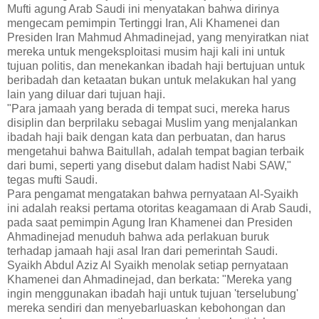
Mufti agung Arab Saudi ini menyatakan bahwa dirinya
mengecam pemimpin Tertinggi Iran, Ali Khamenei dan
Presiden Iran Mahmud Ahmadinejad, yang menyiratkan niat
mereka untuk mengeksploitasi musim haji kali ini untuk
tujuan politis, dan menekankan ibadah haji bertujuan untuk
beribadah dan ketaatan bukan untuk melakukan hal yang
lain yang diluar dari tujuan haji.
"Para jamaah yang berada di tempat suci, mereka harus
disiplin dan berprilaku sebagai Muslim yang menjalankan
ibadah haji baik dengan kata dan perbuatan, dan harus
mengetahui bahwa Baitullah, adalah tempat bagian terbaik
dari bumi, seperti yang disebut dalam hadist Nabi SAW,"
tegas mufti Saudi.
Para pengamat mengatakan bahwa pernyataan Al-Syaikh
ini adalah reaksi pertama otoritas keagamaan di Arab Saudi,
pada saat pemimpin Agung Iran Khamenei dan Presiden
Ahmadinejad menuduh bahwa ada perlakuan buruk
terhadap jamaah haji asal Iran dari pemerintah Saudi.
Syaikh Abdul Aziz Al Syaikh menolak setiap pernyataan
Khamenei dan Ahmadinejad, dan berkata: "Mereka yang
ingin menggunakan ibadah haji untuk tujuan 'terselubung'
mereka sendiri dan menyebarluaskan kebohongan dan