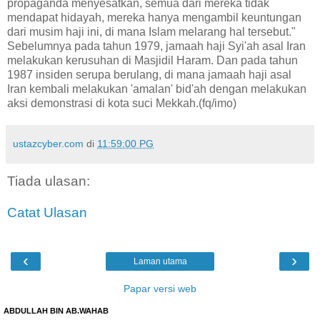
propaganda menyesatkan, semua dari mereka tidak
mendapat hidayah, mereka hanya mengambil keuntungan
dari musim haji ini, di mana Islam melarang hal tersebut."
Sebelumnya pada tahun 1979, jamaah haji Syi'ah asal Iran
melakukan kerusuhan di Masjidil Haram. Dan pada tahun
1987 insiden serupa berulang, di mana jamaah haji asal
Iran kembali melakukan 'amalan' bid'ah dengan melakukan
aksi demonstrasi di kota suci Mekkah.(fq/imo)
ustazcyber.com
di
11:59:00 PG
Tiada ulasan:
Catat Ulasan
‹
›
Laman utama
Papar versi web
ABDULLAH BIN AB.WAHAB