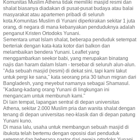
Komunitas Muslim Athena tidak memiliki masjid resmi dan
shalat biasanya diadakan di pusat-pusat budaya atau balai
masyarakat atau apartemen pribadi di seluruh
kota.Komunitas Muslim di Yunani diperkirakan sekitar 1 juta
orang, di negara di mana kebanyakan penduduknya adalah
penganut Kristen Ortodoks Yunani.
Sementara umat Islam shalat, beberapa penduduk setempat
berteriak dengan kata-kata kotor dari balkon dan
melambaikan bendera Yunani. Leaflet yang
menggambarkan seekor babi, yang merupakan binatang
najis dan haram dalam Islam - tersebar di seluruh alun-alun.
"Ada sebuah masjid (resmi) di dekat sini, tapi kami takut
untuk pergi ke sana," kata seorang pria 30 tahun migran dari
Bangladesh, yang meyebut namanya sebagai Shamasul.
"Kadang-kadang orang Yunani di lingkungan ini
mengancam untuk membunuh kami."
Di lain tempat, lapangan sentral di depan universitas
Athena, sekitar 2.000 Muslim pria dan wanita shalat dengan
tenang di depan universitas neo-klasik dan di depan patung
Yunani kuno.
Di masa lalu, usaha untuk membangun sebuah masjid di
ibukota telah bertemu dengan oposisi dari penduduk
setempat dan beberapa pastor dari gereja ortodoks Yunani.