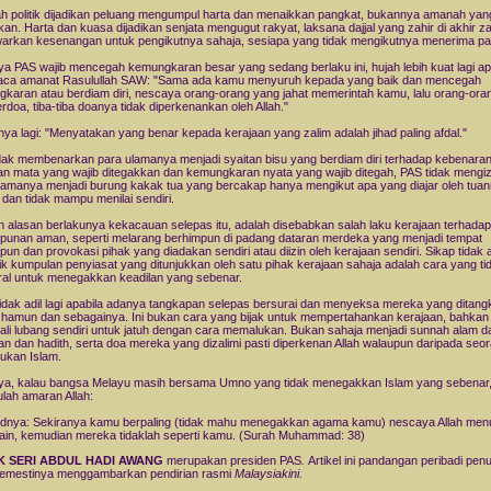
 politik dijadikan peluang mengumpul harta dan menaikkan pangkat, bukannya amanah yang
ikan. Harta dan kuasa dijadikan senjata mengugut rakyat, laksana dajjal yang zahir di akhir 
rkan kesenangan untuk pengikutnya sahaja, sesiapa yang tidak mengikutnya menerima pa
ya PAS wajib mencegah kemungkaran besar yang sedang berlaku ini, hujah lebih kuat lagi ap
ca amanat Rasulullah SAW: "Sama ada kamu menyuruh kepada yang baik dan mencegah
karan atau berdiam diri, nescaya orang-orang yang jahat memerintah kamu, lalu orang-ora
erdoa, tiba-tiba doanya tidak diperkenankan oleh Allah."
ya lagi: "Menyatakan yang benar kepada kerajaan yang zalim adalah jihad paling afdal."
dak membenarkan para ulamanya menjadi syaitan bisu yang berdiam diri terhadap kebenaran
n mata yang wajib ditegakkan dan kemungkaran nyata yang wajib ditegah, PAS tidak mengi
lamanya menjadi burung kakak tua yang bercakap hanya mengikut apa yang diajar oleh tua
 dan tidak mampu menilai sendiri.
 alasan berlakunya kekacauan selepas itu, adalah disebabkan salah laku kerajaan terhadap
punan aman, seperti melarang berhimpun di padang dataran merdeka yang menjadi tempat
pun dan provokasi pihak yang diadakan sendiri atau diizin oleh kerajaan sendiri. Sikap tidak a
ik kumpulan penyiasat yang ditunjukkan oleh satu pihak kerajaan sahaja adalah cara yang ti
al untuk menegakkan keadilan yang sebenar.
tidak adil lagi apabila adanya tangkapan selepas bersurai dan menyeksa mereka yang ditang
 hamun dan sebagainya. Ini bukan cara yang bijak untuk mempertahankan kerajaan, bahkan
li lubang sendiri untuk jatuh dengan cara memalukan. Bukan sahaja menjadi sunnah alam d
an dan hadith, serta doa mereka yang dizalimi pasti diperkenan Allah walaupun daripada seo
ukan Islam.
ya, kalau bangsa Melayu masih bersama Umno yang tidak menegakkan Islam yang sebenar
ulah amaran Allah:
nya: Sekiranya kamu berpaling (tidak mahu menegakkan agama kamu) nescaya Allah men
ain, kemudian mereka tidaklah seperti kamu. (Surah Muhammad: 38)
K SERI ABDUL HADI AWANG
merupakan presiden PAS
.
Artikel ini pandangan peribadi penu
semestinya menggambarkan pendirian rasmi
Malaysiakini.