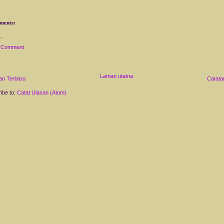
ments:
a Comment
Laman utama
an Terbaru
Catata
ibe to:
Catat Ulasan (Atom)