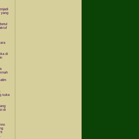
njadi
 yang
betul
akruf
cara
ka di
in
a
ernah
alim
a
g suka
yang
i di
mno
ng
ti
.