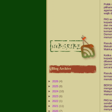
Politi
piliha
agama 
wajib 
PAS wa
kepada
dan me
menya
kemamp
Demons
menunj
Rasulu
Mekah 
Makkah
Ketika
kepada
dibawa
(perse
secara
Blog Archive
Rasulu
termas
menolo
►
2026
(4)
BERSIH
►
2025
(8)
mengan
►
2024
(10)
Malays
manusi
►
2023
(6)
PAS be
►
2022
(1)
sendir
►
2021
(11)
diamal
menyal
►
2020
(7)