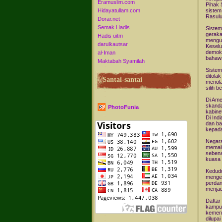
Eramuslim.com
Pihak 
Hidayatullam.com
sistem
Rasulu
Dorar.net
Semak Hadis
Sistem
geraka
Hadis uitm
mengu
darulkautsar
Keselu
demokr
al-Iman
bahawa
Maktabah Syamilah
Sistem
ditola
Santai-santai
menola
silih 
Di Ame
skanda
PhotoFunia
kabine
Di Ind
dan ba
kepada
Negara
memalu
sebena
kuasa 
Kedudu
mengek
perdan
menjad
Daftar
kampun
kemena
dilupa