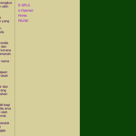
mengikut
E-SPLG
n oleh
e-Operasi
Hrmis
a
PAJSK
m yang
m
ada
 sedia
k dan
, kerana
 amanah.
n nama
ajaan
erubah
uk dan
yang
sahan
it bagi
dia arus
h-olah
amat.
nduduk
n
ngga