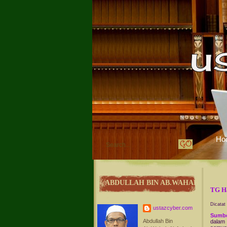
Ho
ABDULLAH BIN AB.WAHAB
TG H
Dicatat
ustazcyber.com
Sumb
Abdullah Bin
dalam 