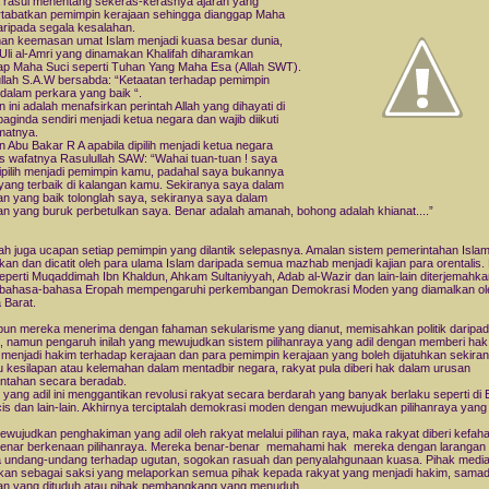
rasul menentang sekeras-kerasnya ajaran yang
abatkan pemimpin kerajaan sehingga dianggap Maha
aripada segala kesalahan.
an keemasan umat Islam menjadi kuasa besar dunia,
 Uli al-Amri yang dinamakan Khalifah diharamkan
ap Maha Suci seperti Tuhan Yang Maha Esa (Allah SWT).
llah S.A.W bersabda: “Ketaatan terhadap pemimpin
dalam perkara yang baik “.
 ini adalah menafsirkan perintah Allah yang dihayati di
aginda sendiri menjadi ketua negara dan wajib diikuti
matnya.
 Abu Bakar R A apabila dipilih menjadi ketua negara
s wafatnya Rasulullah SAW: “Wahai tuan-tuan ! saya
dipilih menjadi pemimpin kamu, padahal saya bukannya
yang terbaik di kalangan kamu. Sekiranya saya dalam
n yang baik tolonglah saya, sekiranya saya dalam
n yang buruk perbetulkan saya. Benar adalah amanah, bohong adalah khianat....”
lah juga ucapan setiap pemimpin yang dilantik selepasnya. Amalan sistem pemerintahan Isla
kan dan dicatit oleh para ulama Islam daripada semua mazhab menjadi kajian para orentalis. 
seperti Muqaddimah Ibn Khaldun, Ahkam Sultaniyyah, Adab al-Wazir dan lain-lain diterjemahk
 bahasa-bahasa Eropah mempengaruhi perkembangan Demokrasi Moden yang diamalkan ol
 Barat.
un mereka menerima dengan fahaman sekularisme yang dianut, memisahkan politik daripa
 namun pengaruh inilah yang mewujudkan sistem pilihanraya yang adil dengan memberi ha
 menjadi hakim terhadap kerajaan dan para pemimpin kerajaan yang boleh dijatuhkan sekira
u kesilapan atau kelemahan dalam mentadbir negara, rakyat pula diberi hak dalam urusan
ntahan secara beradab.
 yang adil ini menggantikan revolusi rakyat secara berdarah yang banyak berlaku seperti di 
is dan lain-lain. Akhirnya terciptalah demokrasi moden dengan mewujudkan pilihanraya yang 
ewujudkan penghakiman yang adil oleh rakyat melalui pilihan raya, maka rakyat diberi kefa
enar berkenaan pilihanraya. Mereka benar-benar memahami hak mereka dengan larangan 
 undang-undang terhadap ugutan, sogokan rasuah dan penyalahgunaan kuasa. Pihak medi
kkan sebagai saksi yang melaporkan semua pihak kepada rakyat yang menjadi hakim, samad
an yang dituduh atau pihak pembangkang yang menuduh.