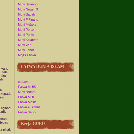
Mufti Selangor
Mufti Negeri 9
Mufti Sabah
Mufti P.Pinang
Mufti Melaka
Mufti Perak
Mufti Perlis
Mufti Kelantan
Mufti WP
Mufti Johor
Majlis Fatwa
FATWA DUNIA ISLAM
m yang
Kitab-
an ke
eh
eufatwa
Fatwa MUIS
da
Mufti Brunei
k kepada
Fatwa MUI
nya
Fatwa Mesir
Fatwa Al-Azhar
England,
adil.
Fatwa Saudi
haman
tegas
Kerja GURU
a
a pihak