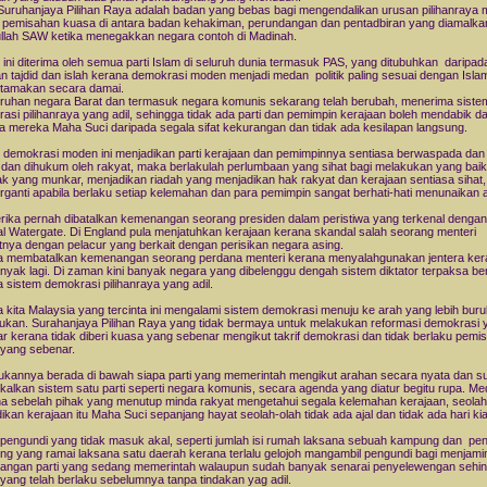
Suruhanjaya Pilihan Raya adalah badan yang bebas bagi mengendalikan urusan pilihanraya 
 pemisahan kuasa di antara badan kehakiman, perundangan dan pentadbiran yang diamalka
llah SAW ketika menegakkan negara contoh di Madinah.
 ini diterima oleh semua parti Islam di seluruh dunia termasuk PAS, yang ditubuhkan daripad
n tajdid dan islah kerana demokrasi moden menjadi medan politik paling sesuai dengan Isla
tamakan secara damai.
ruhan negara Barat dan termasuk negara komunis sekarang telah berubah, menerima siste
asi pilihanraya yang adil, sehingga tidak ada parti dan pemimpin kerajaan boleh mendabik d
 mereka Maha Suci daripada segala sifat kekurangan dan tidak ada kesilapan langsung.
 demokrasi moden ini menjadikan parti kerajaan dan pemimpinnya sentiasa berwaspada dan
k dan dihukum oleh rakyat, maka berlakulah perlumbaan yang sihat bagi melakukan yang bai
k yang munkar, menjadikan riadah yang menjadikan hak rakyat dan kerajaan sentiasa sihat
berganti apabila berlaku setiap kelemahan dan para pemimpin sangat berhati-hati menunaikan
rika pernah dibatalkan kemenangan seorang presiden dalam peristiwa yang terkenal denga
l Watergate. Di England pula menjatuhkan kerajaan kerana skandal salah seorang menteri
tnya dengan pelacur yang berkait dengan perisikan negara asing.
ia membatalkan kemenangan seorang perdana menteri kerana menyalahgunakan jentera ker
nyak lagi. Di zaman kini banyak negara yang dibelenggu dengah sistem diktator terpaksa b
 sistem demokrasi pilihanraya yang adil.
 kita Malaysia yang tercinta ini mengalami sistem demokrasi menuju ke arah yang lebih bur
kan. Surahanjaya Pilihan Raya yang tidak bermaya untuk melakukan reformasi demokrasi 
r kerana tidak diberi kuasa yang sebenar mengikut takrif demokrasi dan tidak berlaku pemi
yang sebenar.
kannya berada di bawah siapa parti yang memerintah mengikut arahan secara nyata dan sul
alkan sistem satu parti seperti negara komunis, secara agenda yang diatur begitu rupa. Me
a sebelah pihak yang menutup minda rakyat mengetahui segala kelemahan kerajaan, seola
ikan kerajaan itu Maha Suci sepanjang hayat seolah-olah tidak ada ajal dan tidak ada hari ki
 pengundi yang tidak masuk akal, seperti jumlah isi rumah laksana sebuah kampung dan pe
g yang ramai laksana satu daerah kerana terlalu gelojoh mangambil pengundi bagi menjami
ngan parti yang sedang memerintah walaupun sudah banyak senarai penyelewengan sehi
i yang telah berlaku sebelumnya tanpa tindakan yag adil.