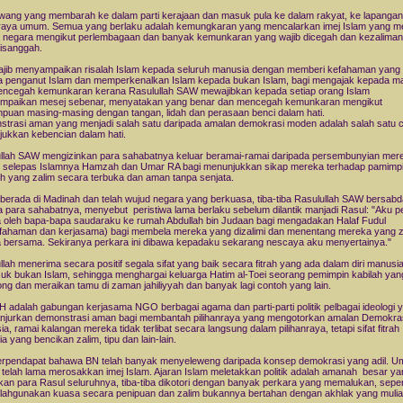
k wang yang membarah ke dalam parti kerajaan dan masuk pula ke dalam rakyat, ke lapangan
nraya umum. Semua yang berlaku adalah kemungkaran yang mencalarkan imej Islam yang me
negara mengikut perlembagaan dan banyak kemunkaran yang wajib dicegah dan kezaliman
disanggah.
jib menyampaikan risalah Islam kepada seluruh manusia dengan memberi kefahaman yang 
 penganut Islam dan memperkenalkan Islam kepada bukan Islam, bagi mengajak kepada m
ncegah kemunkaran kerana Rasulullah SAW mewajibkan kepada setiap orang Islam
mpaikan mesej sebenar, menyatakan yang benar dan mencegah kemunkaran mengikut
uan masing-masing dengan tangan, lidah dan perasaan benci dalam hati.
trasi aman yang menjadi salah satu daripada amalan demokrasi moden adalah salah satu 
ukkan kebencian dalam hati.
llah SAW mengizinkan para sahabatnya keluar beramai-ramai daripada persembunyian mere
selepas Islamnya Hamzah dan Umar RA bagi menunjukkan sikap mereka terhadap pamimp
 yang zalim secara terbuka dan aman tanpa senjata.
 berada di Madinah dan telah wujud negara yang berkuasa, tiba-tiba Rasulullah SAW bersabd
 para sahabatnya, menyebut peristiwa lama berlaku sebelum dilantik manjadi Rasul: "Aku p
 oleh bapa-bapa saudaraku ke rumah Abdullah bin Judaan bagi mengadakan Halaf Fudul
fahaman dan kerjasama) bagi membela mereka yang dizalimi dan menentang mereka yang z
 bersama. Sekiranya perkara ini dibawa kepadaku sekarang nescaya aku menyertainya."
llah menerima secara positif segala sifat yang baik secara fitrah yang ada dalam diri manusi
uk bukan Islam, sehingga menghargai keluarga Hatim al-Toei seorang pemimpin kabilah yan
ng dan meraikan tamu di zaman jahiliyyah dan banyak lagi contoh yang lain.
 adalah gabungan kerjasama NGO berbagai agama dan parti-parti politik pelbagai ideologi 
jurkan demonstrasi aman bagi membantah pilihanraya yang mengotorkan amalan Demokras
ia, ramai kalangan mereka tidak terlibat secara langsung dalam pilihanraya, tetapi sifat fitrah
a yang bencikan zalim, tipu dan lain-lain.
rpendapat bahawa BN telah banyak menyeleweng daripada konsep demokrasi yang adil. U
i telah lama merosakkan imej Islam. Ajaran Islam meletakkan politik adalah amanah besar ya
kan para Rasul seluruhnya, tiba-tiba dikotori dengan banyak perkara yang memalukan, seper
ahgunakan kuasa secara penipuan dan zalim bukannya bertahan dengan akhlak yang mulia