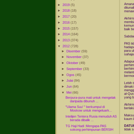
Amanah
►
2019
(5)
dituna
►
2018
(18)
menawa
►
2017
(20)
Akhirn
memba
►
2016
(17)
kemung
►
2015
(157)
baik b
►
2014
(164)
Sabdan
►
2013
(374)
PAS ti
▼
2012
(728)
hadapa
para u
►
Disember
(59)
sahaja
►
November
(37)
Adapun
►
Oktober
(49)
perhim
berhim
►
September
(33)
melant
►
Ogos
(45)
bermor
►
Julai
(84)
Lebih 
►
Jun
(64)
dimaki
mengga
▼
Mei
(66)
al-Qur
yang b
Berpura-pura mati untuk mengelak
daripada dibunuh ...
Akhirn
"Ulama Suu' " berkumpul di
berlak
Moskow untuk mengeluark...
Maksud
Intelijen Tentera Rusia menuduh AS
kaum l
berada dibalik ...
DATU
TG Haji Hadi :Mengapa PAS
tidak 
sokong perhimpunan BERSIH