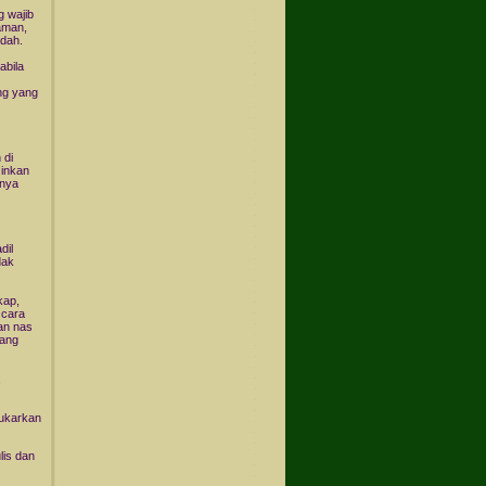
 wajib
zaman,
dah.
abila
ng yang
 di
zinkan
nnya
dil
dak
kap,
 cara
an nas
rang
,
ukarkan
lis dan