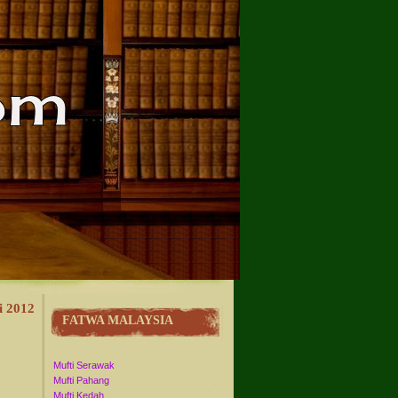
i 2012
FATWA MALAYSIA
Mufti Serawak
Mufti Pahang
Mufti Kedah