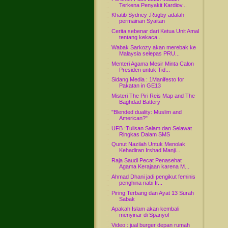
Terkena Penyakit Kardiov...
Khatib Sydney :Rugby adalah
permainan Syaitan
Cerita sebenar dari Ketua Unit Amal
tentang kekaca...
Wabak Sarkozy akan merebak ke
Malaysia selepas PRU...
Menteri Agama Mesir Minta Calon
Presiden untuk Tid...
Sidang Media : 1Manifesto for
Pakatan in GE13
Misteri The Piri Reis Map and The
Baghdad Battery
"Blended duality: Muslim and
American?"
UFB :Tulisan Salam dan Selawat
Ringkas Dalam SMS
Qunut Nazilah Untuk Menolak
Kehadiran Irshad Manji...
Raja Saudi Pecat Penasehat
Agama Kerajaan karena M...
Ahmad Dhani jadi pengikut feminis
penghina nabi Ir...
Piring Terbang dan Ayat 13 Surah
Sabak
Apakah Islam akan kembali
menyinar di Spanyol
Video : jual burger depan rumah