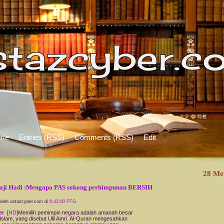
me
Entries (RSS)
Comments (RSS)
Edit
28 Me
aji Hadi :Mengapa PAS sokong perhimpunan BERSIH
 oleh ustazcyber.com di
6:43:00 PTG
er
[
HD
]Memilih pemimpin negara adalah amanah besar
Islam, yang disebut Ulil Amri. Al-Quran mengesahkan