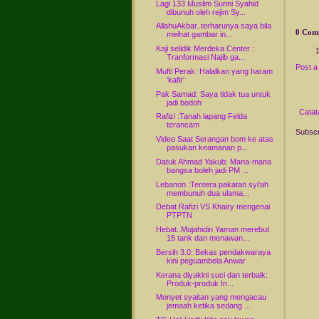
Lagi 133 Muslim Sunni Syahid
dibunuh oleh rejim Sy...
AllahuAkbar..terharunya saya bila
0 Com
meihat gambar in...
Kaji selidik Merdeka Center :
Tranformasi Najib ga...
Post 
Mufti Perak: Halalkan yang haram
'kafir'
Pak Samad: Saya tidak tua untuk
jadi bodoh
Catat
Rafizi :Tanah lapang Felda
terancam
Subscr
Video Saat Serangan bom ke atas
pasukan keamanan p...
Datuk Ahmad Yakub: Mana-mana
bangsa boleh jadi PM ...
Lebanon :Tentera pakatan syi'ah
membunuh dua ulama...
Debat Rafizi VS Khairy mengenai
PTPTN
Hebat..Mujahidin Yaman merebut
15 tank dan menawan...
Bersih 3.0: Bekas pendakwaraya
kini peguambela Anwar
Kerana diyakini suci dan terbaik:
Produk-produk In...
Monyet syaitan yang mengacau
jemaah ketika sedang ...