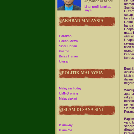
semua 
Ab,Wahab Al-Azhari
memart
Lihat profil lengkap
Suci d
saya
Di zam
setiap
bersik
AKHBAR MALAYSIA
Rasulu
hanya 
Ucapan
masa b
Harakah
oleh u
Ucapan
Harian Metro
selepa
Sinar Harian
telah 
orang 
Kosmo
keadaa
Berita Harian
keadaa
Utusan
Begini
dibuku
POLITIK MALAYSIA
kitab 
dalam
negara
Malaysia Today
Walaup
UMNO online
agama,
rakyat
Malaysiakini
berlak
pemeri
Sistem
ISLAM DI SANA SINI
Peranc
Bagi m
yang b
Islamway
secara
dileta
IslamPos
keraja