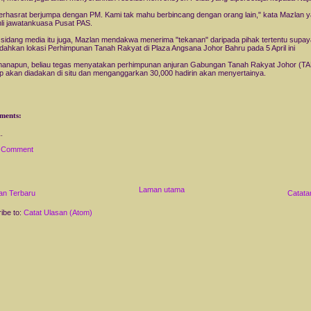
berhasrat berjumpa dengan PM. Kami tak mahu berbincang dengan orang lain," kata Mazlan 
hli jawatankuasa Pusat PAS.
sidang media itu juga, Mazlan mendakwa menerima "tekanan" daripada pihak tertentu supay
ahkan lokasi Perhimpunan Tanah Rakyat di Plaza Angsana Johor Bahru pada 5 April ini
anapun, beliau tegas menyatakan perhimpunan anjuran Gabungan Tanah Rakyat Johor (T
tap akan diadakan di situ dan menganggarkan 30,000 hadirin akan menyertainya.
ments:
a Comment
Laman utama
an Terbaru
Catata
ibe to:
Catat Ulasan (Atom)