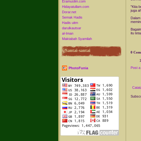
Eramuslim.com
Hidayatullam.com
"Kita 
juga a
Dorar.net
Semak Hadis
Dalam 
memind
Hadis uitm
darulkautsar
Bagaim
itu te
al-Iman
Maktabah Syamilah
Santai-santai
0 Com
Post 
PhotoFunia
Catat
Subscr