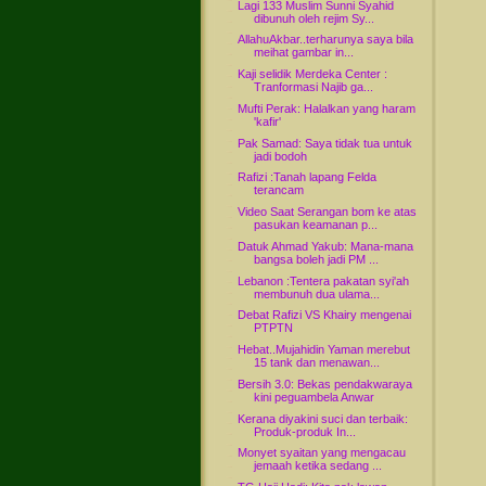
Lagi 133 Muslim Sunni Syahid
dibunuh oleh rejim Sy...
AllahuAkbar..terharunya saya bila
meihat gambar in...
Kaji selidik Merdeka Center :
Tranformasi Najib ga...
Mufti Perak: Halalkan yang haram
'kafir'
Pak Samad: Saya tidak tua untuk
jadi bodoh
Rafizi :Tanah lapang Felda
terancam
Video Saat Serangan bom ke atas
pasukan keamanan p...
Datuk Ahmad Yakub: Mana-mana
bangsa boleh jadi PM ...
Lebanon :Tentera pakatan syi'ah
membunuh dua ulama...
Debat Rafizi VS Khairy mengenai
PTPTN
Hebat..Mujahidin Yaman merebut
15 tank dan menawan...
Bersih 3.0: Bekas pendakwaraya
kini peguambela Anwar
Kerana diyakini suci dan terbaik:
Produk-produk In...
Monyet syaitan yang mengacau
jemaah ketika sedang ...