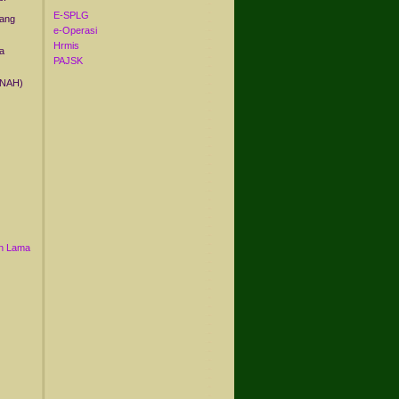
E-SPLG
yang
e-Operasi
Hrmis
a
PAJSK
ANAH)
n Lama