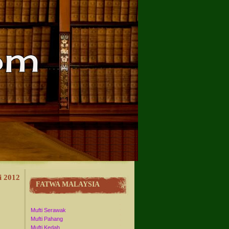
i 2012
FATWA MALAYSIA
Mufti Serawak
Mufti Pahang
Mufti Kedah