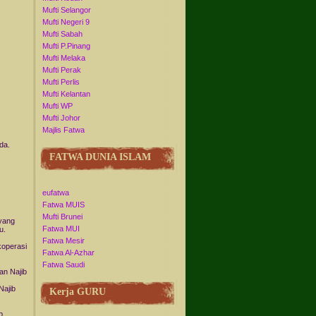
Mufti Selangor
Mufti Negeri 9
Mufti Sabah
Mufti P.Pinang
Mufti Melaka
Mufti Perak
Mufti Perlis
Mufti Kelantan
Mufti WP
Mufti Johor
Majlis Fatwa
da.
FATWA DUNIA ISLAM
eufatwa
Fatwa MUIS
Mufti Brunei
"yang
Fatwa MUI
u.
Fatwa Mesir
koperasi
Fatwa Al-Azhar
Fatwa Saudi
an Najib
Najib
Kerja GURU
b.