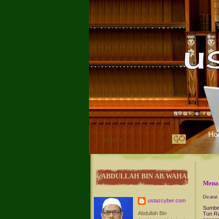
Ho
ABDULLAH BIN AB.WAHAB
Menar
Dicatat
ustazcyber.com
Sumber
Abdullah Bin
Tun Ra