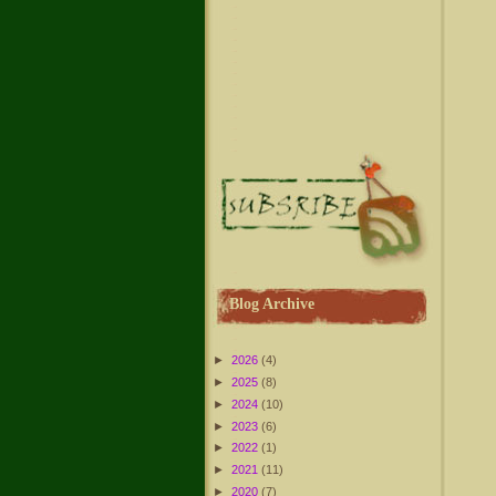
Blog Archive
►
2026
(4)
►
2025
(8)
►
2024
(10)
►
2023
(6)
►
2022
(1)
►
2021
(11)
►
2020
(7)