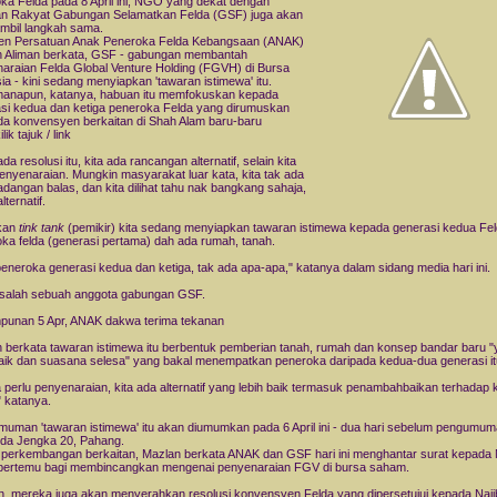
ka Felda pada 8 April ini, NGO yang dekat dengan
n Rakyat Gabungan Selamatkan Felda (GSF) juga akan
bil langkah sama.
en Persatuan Anak Peneroka Felda Kebangsaan (ANAK)
 Aliman berkata, GSF - gabungan membantah
araian Felda Global Venture Holding (FGVH) di Bursa
ia - kini sedang menyiapkan 'tawaran istimewa' itu.
anapun, katanya, habuan itu memfokuskan kepada
si kedua dan ketiga peneroka Felda yang dirumuskan
da konvensyen berkaitan di Shah Alam baru-baru
kilik tajuk / link
da resolusi itu, kita ada rancangan alternatif, selain kita
penyenaraian. Mungkin masyarakat luar kata, kita tak ada
adangan balas, dan kita dilihat tahu nak bangkang sahaja,
lternatif.
kan
tink tank
(pemikir) kita sedang menyiapkan tawaran istimewa kepada generasi kedua Fel
ka felda (generasi pertama) dah ada rumah, tanah.
peneroka generasi kedua dan ketiga, tak ada apa-apa," katanya dalam sidang media hari ini.
salah sebuah anggota gabungan GSF.
punan 5 Apr, ANAK dakwa terima tekanan
 berkata tawaran istimewa itu berbentuk pemberian tanah, rumah dan konsep bandar baru 
baik dan suasana selesa" yang bakal menempatkan peneroka daripada kedua-dua generasi it
 perlu penyenaraian, kita ada alternatif yang lebih baik termasuk penambahbaikan terhadap 
" katanya.
uman 'tawaran istimewa' itu akan diumumkan pada 6 April ini - dua hari sebelum pengumum
elda Jengka 20, Pahang.
perkembangan berkaitan, Mazlan berkata ANAK dan GSF hari ini menghantar surat kepada 
bertemu bagi membincangkan mengenai penyenaraian FGV di bursa saham.
, mereka juga akan menyerahkan resolusi konvensyen Felda yang dipersetujui kepada Naji