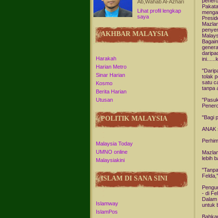
penero
Ab,Wahab Al-Azhari
Pakata
Lihat profil lengkap
mengam
saya
Presid
Mazlan
penyen
AKHBAR MALAYSIA
Malays
Bagaim
genera
daripa
Harakah
ini......
Harian Metro
"Daripa
Sinar Harian
tolak 
satu c
Kosmo
tanpa a
Berita Harian
"Pasu
Utusan
Penero
"Bagi 
POLITIK MALAYSIA
ANAK 
Perhim
Malaysia Today
UMNO online
Mazlan
lebih 
Malaysiakini
"Tanpa
Felda,
ISLAM DI SANA SINI
Pengum
- di F
Dalam 
Islamway
untuk 
IslamPos
Bahkan