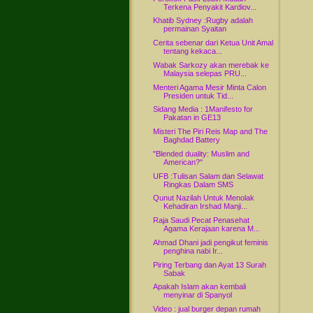
Terkena Penyakit Kardiov...
Khatib Sydney :Rugby adalah
permainan Syaitan
Cerita sebenar dari Ketua Unit Amal
tentang kekaca...
Wabak Sarkozy akan merebak ke
Malaysia selepas PRU...
Menteri Agama Mesir Minta Calon
Presiden untuk Tid...
Sidang Media : 1Manifesto for
Pakatan in GE13
Misteri The Piri Reis Map and The
Baghdad Battery
"Blended duality: Muslim and
American?"
UFB :Tulisan Salam dan Selawat
Ringkas Dalam SMS
Qunut Nazilah Untuk Menolak
Kehadiran Irshad Manji...
Raja Saudi Pecat Penasehat
Agama Kerajaan karena M...
Ahmad Dhani jadi pengikut feminis
penghina nabi Ir...
Piring Terbang dan Ayat 13 Surah
Sabak
Apakah Islam akan kembali
menyinar di Spanyol
Video : jual burger depan rumah