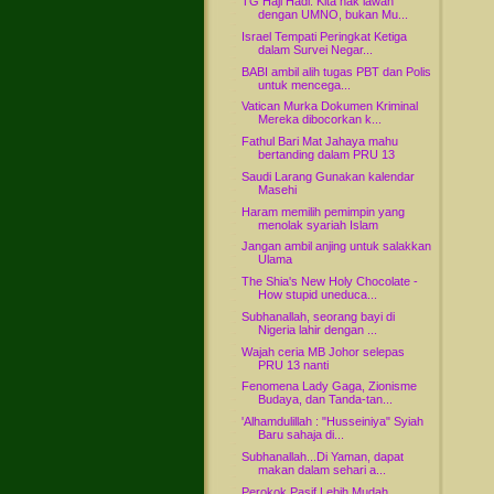
TG Haji Hadi: Kita nak lawan
dengan UMNO, bukan Mu...
Israel Tempati Peringkat Ketiga
dalam Survei Negar...
BABI ambil alih tugas PBT dan Polis
untuk mencega...
Vatican Murka Dokumen Kriminal
Mereka dibocorkan k...
Fathul Bari Mat Jahaya mahu
bertanding dalam PRU 13
Saudi Larang Gunakan kalendar
Masehi
Haram memilih pemimpin yang
menolak syariah Islam
Jangan ambil anjing untuk salakkan
Ulama
The Shia's New Holy Chocolate -
How stupid uneduca...
Subhanallah, seorang bayi di
Nigeria lahir dengan ...
Wajah ceria MB Johor selepas
PRU 13 nanti
Fenomena Lady Gaga, Zionisme
Budaya, dan Tanda-tan...
'Alhamdulillah : "Husseiniya" Syiah
Baru sahaja di...
Subhanallah...Di Yaman, dapat
makan dalam sehari a...
Perokok Pasif Lebih Mudah