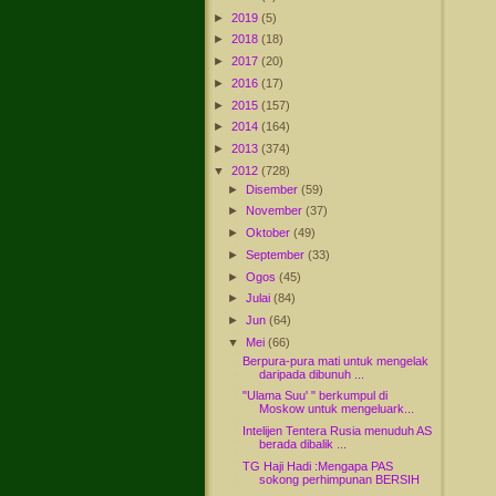
►
2019
(5)
►
2018
(18)
►
2017
(20)
►
2016
(17)
►
2015
(157)
►
2014
(164)
►
2013
(374)
▼
2012
(728)
►
Disember
(59)
►
November
(37)
►
Oktober
(49)
►
September
(33)
►
Ogos
(45)
►
Julai
(84)
►
Jun
(64)
▼
Mei
(66)
Berpura-pura mati untuk mengelak
daripada dibunuh ...
"Ulama Suu' " berkumpul di
Moskow untuk mengeluark...
Intelijen Tentera Rusia menuduh AS
berada dibalik ...
TG Haji Hadi :Mengapa PAS
sokong perhimpunan BERSIH