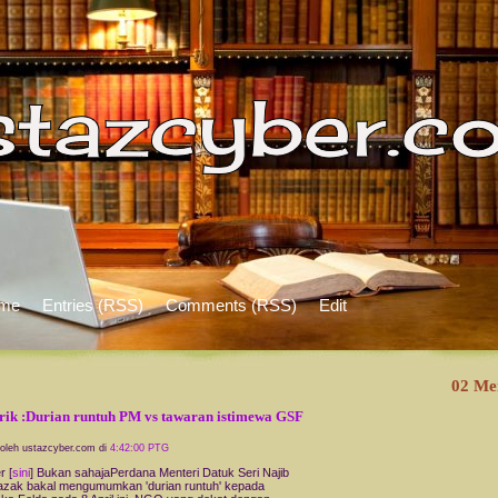
me
Entries (RSS)
Comments (RSS)
Edit
02 Me
ik :Durian runtuh PM vs tawaran istimewa GSF
 oleh ustazcyber.com di
4:42:00 PTG
 [
sini
] Bukan sahajaPerdana Menteri Datuk Seri Najib
zak bakal mengumumkan 'durian runtuh' kepada