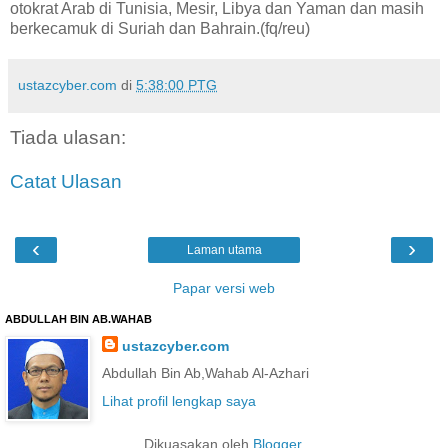
otokrat Arab di Tunisia, Mesir, Libya dan Yaman dan masih
berkecamuk di Suriah dan Bahrain.(fq/reu)
ustazcyber.com
di
5:38:00 PTG
Tiada ulasan:
Catat Ulasan
‹
›
Laman utama
Papar versi web
ABDULLAH BIN AB.WAHAB
ustazcyber.com
Abdullah Bin Ab,Wahab Al-Azhari
Lihat profil lengkap saya
Dikuasakan oleh
Blogger
.