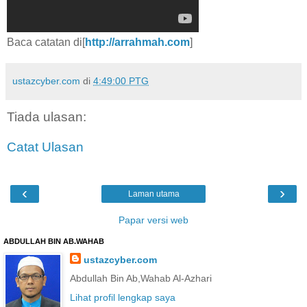
Baca catatan di[
http://arrahmah.com
]
ustazcyber.com
di
4:49:00 PTG
Tiada ulasan:
Catat Ulasan
‹
›
Laman utama
Papar versi web
ABDULLAH BIN AB.WAHAB
ustazcyber.com
Abdullah Bin Ab,Wahab Al-Azhari
Lihat profil lengkap saya