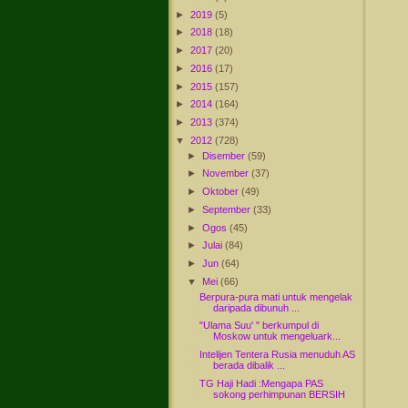
►
2019
(5)
►
2018
(18)
►
2017
(20)
►
2016
(17)
►
2015
(157)
►
2014
(164)
►
2013
(374)
▼
2012
(728)
►
Disember
(59)
►
November
(37)
►
Oktober
(49)
►
September
(33)
►
Ogos
(45)
►
Julai
(84)
►
Jun
(64)
▼
Mei
(66)
Berpura-pura mati untuk mengelak
daripada dibunuh ...
"Ulama Suu' " berkumpul di
Moskow untuk mengeluark...
Intelijen Tentera Rusia menuduh AS
berada dibalik ...
TG Haji Hadi :Mengapa PAS
sokong perhimpunan BERSIH