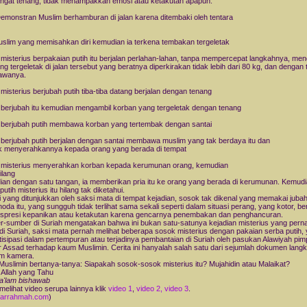
ngat tenang, tidak menampakkan emosi atau ketakutan apapun.
emonstran Muslim berhamburan di jalan karena ditembaki oleh tentara
uslim yang memisahkan diri kemudian ia terkena tembakan tergeletak
misterius berpakaian putih itu berjalan perlahan-lahan, tanpa mempercepat langkahnya, men
ang tergeletak di jalan tersebut yang beratnya diperkirakan tidak lebih dari 80 kg, dan dengan
wanya.
misterius berjubah putih tiba-tiba datang berjalan dengan tenang
berjubah itu kemudian mengambil korban yang tergeletak dengan tenang
berjubah putih membawa korban yang tertembak dengan santai
berjubah putih berjalan dengan santai membawa muslim yang tak berdaya itu dan
 menyerahkannya kepada orang yang berada di tempat
misterius menyerahkan korban kepada kerumunan orang, kemudian
lang
an dengan satu tangan, ia memberikan pria itu ke orang yang berada di kerumunan. Kemud
utih misterius itu hilang tak diketahui.
i yang ditunjukkan oleh saksi mata di tempat kejadian, sosok tak dikenal yang memakai jubah
noda itu, yang sungguh tidak terlihat sama sekali seperti dalam situasi perang, yang kotor, b
spresi kepanikan atau ketakutan karena gencarnya penembakan dan penghancuran.
-sumber di Suriah mengatakan bahwa ini bukan satu-satunya kejadian misterius yang pern
i di Suriah, saksi mata pernah melihat beberapa sosok misterius dengan pakaian serba putih,
tisipasi dalam pertempuran atau terjadinya pembantaian di Suriah oleh pasukan Alawiyah pim
 Assad terhadap kaum Muslimin. Cerita ini hanyalah salah satu dari sejumlah dokumen lang
am kamera.
uslimin bertanya-tanya: Siapakah sosok-sosok misterius itu? Mujahidin atau Malaikat?
Allah yang Tahu
 a'lam bishawab
melihat video serupa lainnya klik
video 1
,
video 2,
video 3
.
arrahmah.com
)