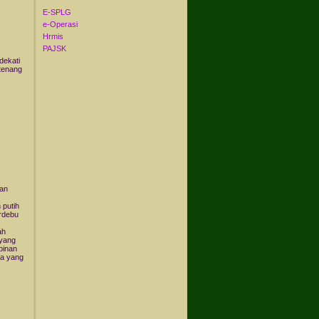
E-SPLG
e-Operasi
Hrmis
PAJSK
dekati
 tenang
ian
 putih
erdebu
ah
 yang
pinan
ka yang