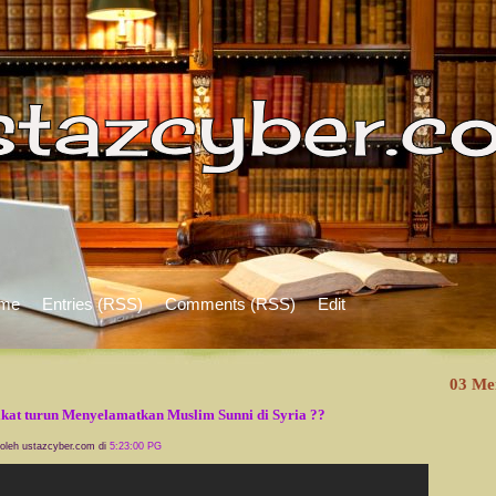
me
Entries (RSS)
Comments (RSS)
Edit
03 Me
kat turun Menyelamatkan Muslim Sunni di Syria ??
 oleh ustazcyber.com di
5:23:00 PG