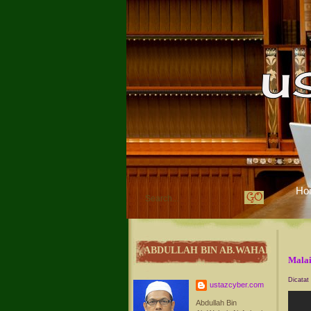
Ho
ABDULLAH BIN AB.WAHAB
Malai
Dicatat
ustazcyber.com
Abdullah Bin