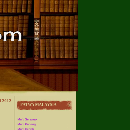
i 2012
FATWA MALAYSIA
Mufti Serawak
Mufti Pahang
Mufti Kedah