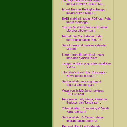
TG Haji Hadi: Kita nak lawan
dengan UMNO, bukan Mu...
Israel Tempati Peringkat Ketiga
dalam Survei Negar...
BABI ambil alih tugas PBT dan Polis
untuk mencega...
Vatican Murka Dokumen Kriminal
Mereka dibocorkan k...
Fathul Bari Mat Jahaya mahu
bertanding dalam PRU 13
Saudi Larang Gunakan kalendar
Masehi
Haram memilih pemimpin yang
menolak syariah Islam
Jangan ambil anjing untuk salakkan
Ulama
The Shia's New Holy Chocolate -
How stupid uneduca...
Subhanallah, seorang bayi di
Nigeria lahir dengan ...
Wajah ceria MB Johor selepas
PRU 13 nanti
Fenomena Lady Gaga, Zionisme
Budaya, dan Tanda-tan...
'Alhamdulillah : "Husseiniya" Syiah
Baru sahaja di...
Subhanallah...Di Yaman, dapat
makan dalam sehari a...
Perokok Pasif Lebih Mudah