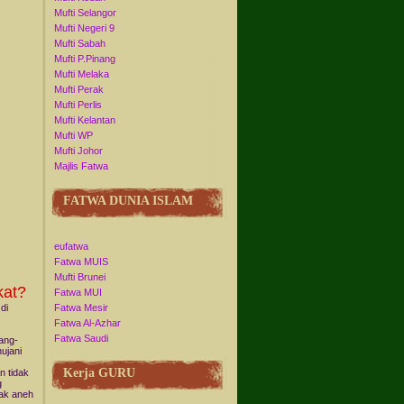
Mufti Selangor
Mufti Negeri 9
Mufti Sabah
Mufti P.Pinang
Mufti Melaka
Mufti Perak
Mufti Perlis
Mufti Kelantan
Mufti WP
Mufti Johor
Majlis Fatwa
FATWA DUNIA ISLAM
eufatwa
Fatwa MUIS
Mufti Brunei
kat?
Fatwa MUI
di
Fatwa Mesir
Fatwa Al-Azhar
Fatwa Saudi
rang-
ujani
Kerja GURU
n tidak
g
pak aneh