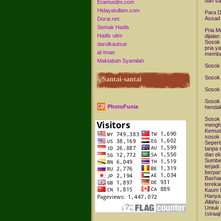
dan sa
Eramuslim.com
Hidayatullam.com
Para D
Assad
Dorar.net
Semak Hadis
Pria M
Hadis uitm
dijalan
Sosok 
darulkautsar
pria y
al-Iman
memba
Maktabah Syamilah
Sosok 
Sosok 
Santai-santai
Sosok 
Sosok 
PhotoFunia
hendak
Sosok 
menghi
Kemudi
sosok p
Sepert
tanpa 
dan ek
Sumber
terjad
berpar
Bashar
terek
Kaum M
Hanya 
Allahu
Untuk 
(siraaj/