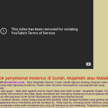
k penyelamat misterius di Suriah, Mujahidin atau Malai
H (
Arrahmah.com
)
- Situs Mujahidin
Kavkaz Center
merilis laporan tentang rekaman video 
 yang telah diposting di internet. Dalam video tersebut menunjukkan seorang laki-laki yang
bak,
 atau gugur - tidak jelas apakah pria itu masih hidup atau telah syahid - tergeletak di jalan. O
sekitar bersembunyi dan tidak dapat mendekati dan menolong saudaranya karena jalanan dih
an oleh pasukan rezim Syi'ah Nushairuyah, bala tentara Bashar Assad.
 teriakan disana, orang-orang yang berada disekitar sibuk dengan keadaan yang genting da
agaimana harus membantu pria tak berdaya itu. Pada saat itu, seorang sosok misterius yan
i pakaian serba putih mendekati pria yang tak berdaya itu dari belakang. Tingkahnya nam