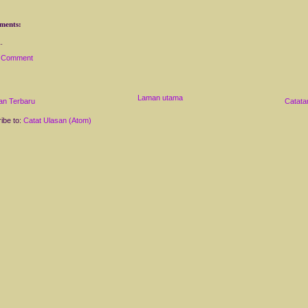
ments:
a Comment
Laman utama
an Terbaru
Catata
ibe to:
Catat Ulasan (Atom)