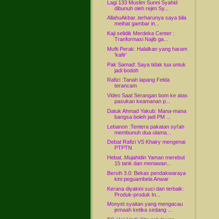
Lagi 133 Muslim Sunni Syahid
dibunuh oleh rejim Sy...
AllahuAkbar..terharunya saya bila
meihat gambar in...
Kaji selidik Merdeka Center :
Tranformasi Najib ga...
Mufti Perak: Halalkan yang haram
'kafir'
Pak Samad: Saya tidak tua untuk
jadi bodoh
Rafizi :Tanah lapang Felda
terancam
Video Saat Serangan bom ke atas
pasukan keamanan p...
Datuk Ahmad Yakub: Mana-mana
bangsa boleh jadi PM ...
Lebanon :Tentera pakatan syi'ah
membunuh dua ulama...
Debat Rafizi VS Khairy mengenai
PTPTN
Hebat..Mujahidin Yaman merebut
15 tank dan menawan...
Bersih 3.0: Bekas pendakwaraya
kini peguambela Anwar
Kerana diyakini suci dan terbaik:
Produk-produk In...
Monyet syaitan yang mengacau
jemaah ketika sedang ...