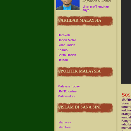
Ab,Wahab Al-Azhari
Lihat profil lengkap
saya
AKHBAR MALAYSIA
Harakah
Harian Metro
Sinar Harian
Kosmo
Berita Harian
Utusan
POLITIK MALAYSIA
Malaysia Today
UMNO online
Soso
Malaysiakini
SURIA
Suriah
tertem
ISLAM DI SANA SINI
terluka
orang 
tembak
Banyak
Islamway
tahu b
IslamPos
memaka