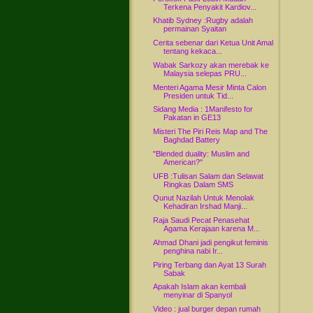
Terkena Penyakit Kardiov...
Khatib Sydney :Rugby adalah
permainan Syaitan
Cerita sebenar dari Ketua Unit Amal
tentang kekaca...
Wabak Sarkozy akan merebak ke
Malaysia selepas PRU...
Menteri Agama Mesir Minta Calon
Presiden untuk Tid...
Sidang Media : 1Manifesto for
Pakatan in GE13
Misteri The Piri Reis Map and The
Baghdad Battery
"Blended duality: Muslim and
American?"
UFB :Tulisan Salam dan Selawat
Ringkas Dalam SMS
Qunut Nazilah Untuk Menolak
Kehadiran Irshad Manji...
Raja Saudi Pecat Penasehat
Agama Kerajaan karena M...
Ahmad Dhani jadi pengikut feminis
penghina nabi Ir...
Piring Terbang dan Ayat 13 Surah
Sabak
Apakah Islam akan kembali
menyinar di Spanyol
Video : jual burger depan rumah