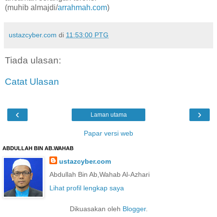
(muhib almajdi/
arrahmah.com
)
ustazcyber.com
di
11:53:00 PTG
Tiada ulasan:
Catat Ulasan
‹
›
Laman utama
Papar versi web
ABDULLAH BIN AB.WAHAB
ustazcyber.com
Abdullah Bin Ab,Wahab Al-Azhari
Lihat profil lengkap saya
Dikuasakan oleh
Blogger
.