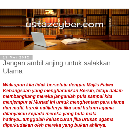
19 Mei 2012
Jangan ambil anjing untuk salakkan
Ulama
Walaupun kita tidak bersetuju dengan Majlis Fatwa
Kebangsaan yang mengharamkan Bersih, tetapi dalam
membangkang mereka janganlah pula sampai kita
menjemput si Murtad ini untuk menghentam para ulama
dan mufti, buruk natijahnya jika soal hukum agama
ditanyakan kepada mereka yang buta mata
hatinya...tunggulah kehancuran jika urusan agama
diperkudakan oleh mereka yang bukan ahlinya.