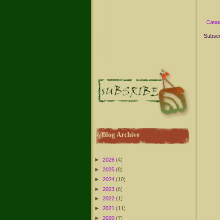
Catat
Subscr
Blog Archive
►
2026
(4)
►
2025
(8)
►
2024
(10)
►
2023
(6)
►
2022
(1)
►
2021
(11)
►
2020
(7)