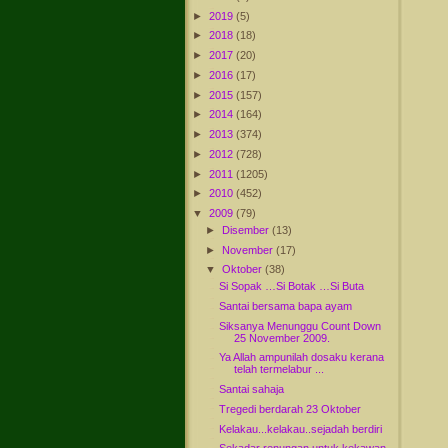
►
2019
(5)
►
2018
(18)
►
2017
(20)
►
2016
(17)
►
2015
(157)
►
2014
(164)
►
2013
(374)
►
2012
(728)
►
2011
(1205)
►
2010
(452)
▼
2009
(79)
►
Disember
(13)
►
November
(17)
▼
Oktober
(38)
Si Sopak …Si Botak …Si Buta
Santai bersama bapa ayam
Siksanya Menunggu Count Down
25 November 2009.
Ya Allah ampunilah dosaku kerana
telah termelabur ...
Santai sahaja
Tregedi berdarah 23 Oktober
Kelakau...kelakau..sejadah berdiri