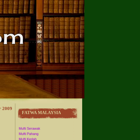
r 2009
FATWA MALAYSIA
Mufti Serawak
Mufti Pahang
Mufti Kedah