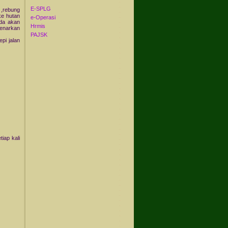
E-SPLG
,rebung
ke hutan
e-Operasi
nda akan
Hrmis
benarkan
PAJSK
pi jalan
iap kali