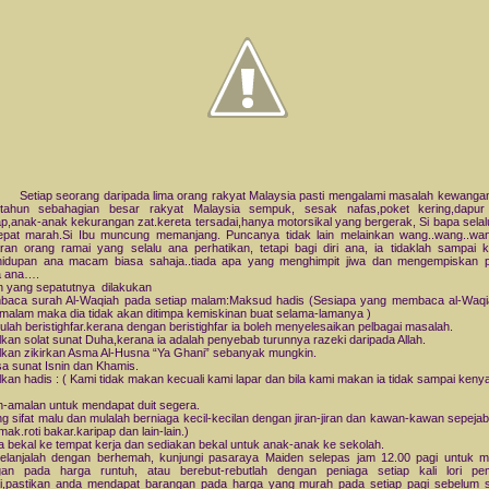
p seorang daripada lima orang rakyat Malaysia pasti mengalami masalah kewangan.
 tahun sebahagian besar rakyat Malaysia sempuk, sesak nafas,poket kering,dapur
p,anak-anak kekurangan zat.kereta tersadai,hanya motorsikal yang bergerak, Si bapa selal
pat marah.Si Ibu muncung memanjang. Puncanya tidak lain melainkan wang..wang..wang
an orang ramai yang selalu ana perhatikan, tetapi bagi diri ana, ia tidaklah sampai 
ehidupan ana macam biasa sahaja..tiada apa yang menghimpit jiwa dan mengempiskan po
a ana….
 yang sepatutnya dilakukan
baca surah Al-Waqiah pada setiap malam:Maksud hadis (Sesiapa yang membaca al-Waqi
 malam maka dia tidak akan ditimpa kemiskinan buat selama-lamanya )
lulah beristighfar.kerana dengan beristighfar ia boleh menyelesaikan pelbagai masalah.
kan solat sunat Duha,kerana ia adalah penyebab turunnya razeki daripada Allah.
kan zikirkan Asma Al-Husna “Ya Ghani” sebanyak mungkin.
a sunat Isnin dan Khamis.
kan hadis : ( Kami tidak makan kecuali kami lapar dan bila kami makan ia tidak sampai keny
-amalan untuk mendapat duit segera.
g sifat malu dan mulalah berniaga kecil-kecilan dengan jiran-jiran dan kawan-kawan sepejaba
mak.roti bakar.karipap dan lain-lain.)
 bekal ke tempat kerja dan sediakan bekal untuk anak-anak ke sekolah.
elanjalah dengan berhemah, kunjungi pasaraya Maiden selepas jam 12.00 pagi untuk 
gan pada harga runtuh, atau berebut-rebutlah dengan peniaga setiap kali lori pe
i,pastikan anda mendapat barangan pada harga yang murah pada setiap pagi sebelum 