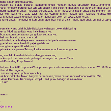
ana pasar di tempat anda.
ayaulah ke setiap pelusuk kampong untuk mencari pucuk ubi,pucuk paku,kangkong 
pucuk tenggek burung dan lain-lain pucuk yang boleh di makan.5-Beli lastik dan masuklah 
inggir kampong untuk melastik burung,atau ayam hutan.jika nasib anda baik mungkin a
i telur kura-kura atau telur labi-labi(Mazhab Maliki makan dua makhluk tu.anda di
r Mazhab dalam keadaan terdesak).tupai pun boleh dimakan,lastik je lah.
 cacing untuk memancing ikan puyu atau ikan keli di dalam parit atau anak sungai di tepi-te
-amalan yang tidak boleh dilakukan walaupun poket dah kering.
ertai MLM yang tidak jelas halal haramnya.
uat tuntutan perjalanan yang tidak sepatutnya.
eli nombor ekor atau mencuri,
a duit daripada ibu-bapa.atau meminjam daripada kawan-kawan.
gadaikan rantai isteri di pajak gadai cina.
utang barangan di kedai runcit.
eluarkan simpanan Tabung Haji atau memecahkan tabung anak.
ng ana lakukan dari dahulu sehingga sekarang.
es keropok dan sos serta pelbagai barangan dari pantai Timur
adi Perunding Etiqa Takaful.
but jawatan AJK Koperasi,(Setiap bulan pasti ada menyuarat,dan dapat elaun RM.50.00 set
alhamdulillah juga tu )
ri ana mengambil upah menjahit baju.
ak bersedekah ( Makin banyak bersedekah,makin murah razeki daripada Allah SWT)
nak Durhaka Razekinya Sempit….hidup tak bahagia dunia akhirat.
u a’lam
ments:
a Comment