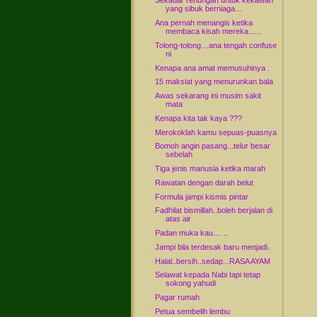
Sekadar renungan untuk kekawan
yang sibuk berniaga...
Ana pernah menangis ketika
membaca kisah mereka......
Tolong-tolong…ana tengah confuse
ni
Kenapa ana amat memusuhinya .
15 maksiat yang menurunkan bala
Awas sekarang ini musim sakit
mata
Kenapa kita tak kaya ???
Merokoklah kamu sepuas-puasnya
Bomoh angin pasang...telur besar
sebelah
Tiga jenis manusia ketika marah
Rawatan dengan darah belut
Formula jampi kismis pintar
Fadhilat bismillah..boleh berjalan di
atas air
Padan muka kau.... ..
Jampi bila terdesak baru menjadi.
Halal..bersih..sedap...RASA AYAM
Selawat kepada Nabi tapi tetap
sokong yahudi
Pagar rumah
Petua sembelih lembu