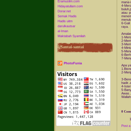
Eramuslim.com
mana-m
4-Mer
Hidayatullam.com
buluh,
Dorar.net
atau p
Semak Hadis
menemu
menuka
Hadis uitm
6-Gali
darulkautsar
raya.
al-Iman
Amalan
Maktabah Syamilah
1-Meny
2-Memb
3-Memb
Santai-santai
4-Mint
5-Meng
6-Berh
7-Meng
PhotoFunia
Apa ya
1.Bisn
2-Menj
3-Bere
hadir..
4-Iste
5-Bany
Awas…A
Wallah
0 Com
Post 