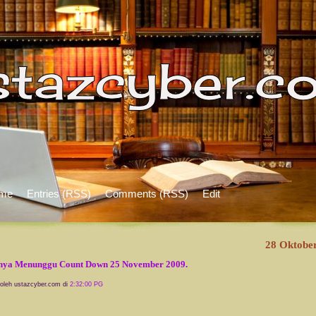
me
Entries (RSS)
Comments (RSS)
Edit
28 Oktobe
nya Menunggu Count Down 25 November 2009.
 oleh ustazcyber.com di
2:32:00 PG