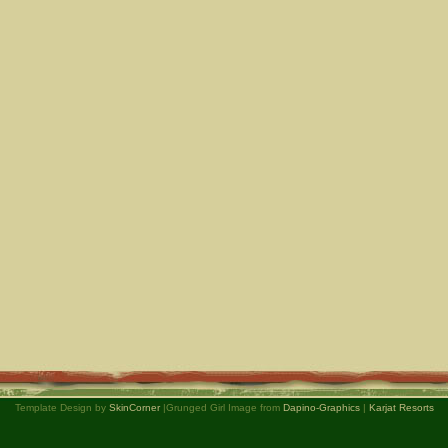
Template Design by
SkinCorner
|Grunged Girl Image from
Dapino-Graphics
|
Karjat Resorts