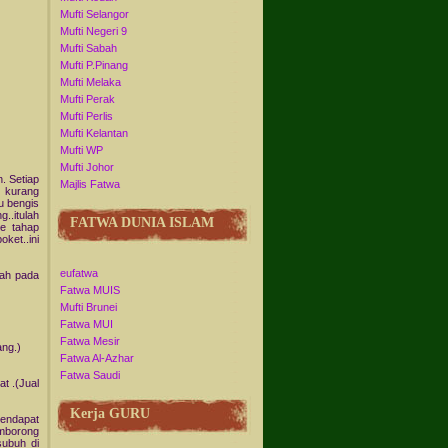
Mufti Selangor
Mufti Negeri 9
Mufti Sabah
Mufti P.Pinang
Mufti Melaka
Mufti Perak
Mufti Perlis
Mufti Kelantan
Mufti WP
Mufti Johor
 Setiap
Majlis Fatwa
 kurang
u bengis
..itulah
FATWA DUNIA ISLAM
ke tahap
ket..ini
eufatwa
ah pada
Fatwa MUIS
Mufti Brunei
Fatwa MUI
Fatwa Mesir
ang.)
Fatwa Al-Azhar
Fatwa Saudi
t .(Jual
Kerja GURU
mendapat
mborong
subuh di