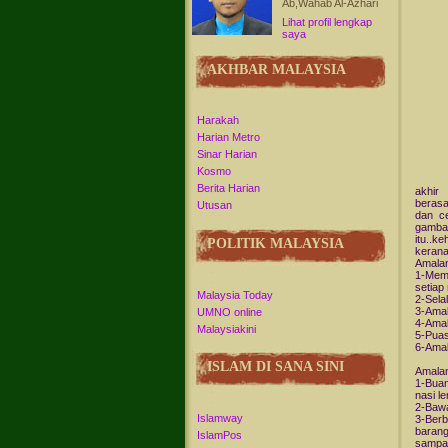
Ab,Wahab Al-Azhari
Lihat profil lengkap
saya
AKHBAR MALAYSIA
Harakah
Harian Metro
Sinar Harian
Kosmo
Setia
Berita Harian
akhir
berasa
Utusan
dan ce
gambar
itu..k
POLITIK MALAYSIA
keran
Amalan
1-Mem
setiap
Malaysia Today
2-Sela
3-Amal
UMNO online
4-Amal
Malaysiakini
5-Puas
6-Amal
ISLAM DI SANA SINI
Amalan
1-Buan
nasi le
2-Bawa
Islamway
3-Berb
baran
IslamPos
sampa