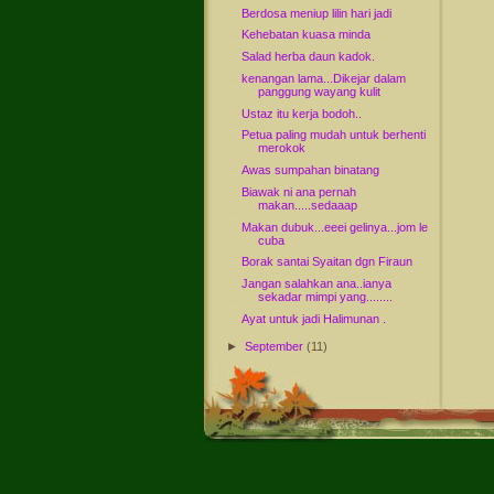
Berdosa meniup lilin hari jadi
Kehebatan kuasa minda
Salad herba daun kadok.
kenangan lama...Dikejar dalam
panggung wayang kulit
Ustaz itu kerja bodoh..
Petua paling mudah untuk berhenti
merokok
Awas sumpahan binatang
Biawak ni ana pernah
makan.....sedaaap
Makan dubuk...eeei gelinya...jom le
cuba
Borak santai Syaitan dgn Firaun
Jangan salahkan ana..ianya
sekadar mimpi yang........
Ayat untuk jadi Halimunan .
►
September
(11)