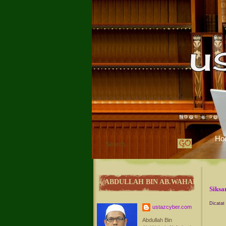
Ho
ABDULLAH BIN AB.WAHAB
Siksa
Dicatat
ustazcyber.com
Abdullah Bin