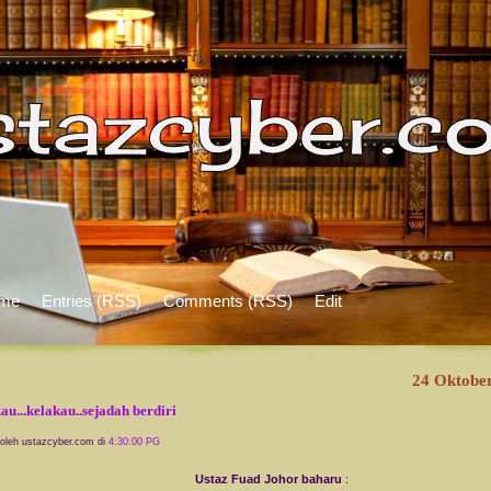
me
Entries (RSS)
Comments (RSS)
Edit
24 Oktobe
au...kelakau..sejadah berdiri
 oleh ustazcyber.com di
4:30:00 PG
Ustaz Fuad Johor baharu
: