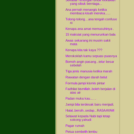
Sekadar renungan untuk kekawan
yang sibuk berniaga...
Ana pernah menangis ketika
membaca kisah mereka......
Tolong-tolong…ana tengah confuse
ni
Kenapa ana amat memusuhinya .
15 maksiat yang menurunkan bala
Awas sekarang ini musim sakit
mata
Kenapa kita tak kaya ???
Merokoklah kamu sepuas-puasnya
Bomoh angin pasang...telur besar
sebelah
Tiga jenis manusia ketika marah
Rawatan dengan darah belut
Formula jampi kismis pintar
Fadhilat bismillah..boleh berjalan di
atas air
Padan muka kau.... ..
Jampi bila terdesak baru menjadi.
Halal..bersih..sedap...RASA AYAM
Selawat kepada Nabi tapi tetap
sokong yahudi
Pagar rumah
Petua sembelih lembu