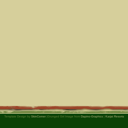
Template Design by
SkinCorner
|Grunged Girl Image from
Dapino-Graphics
|
Karjat Resorts