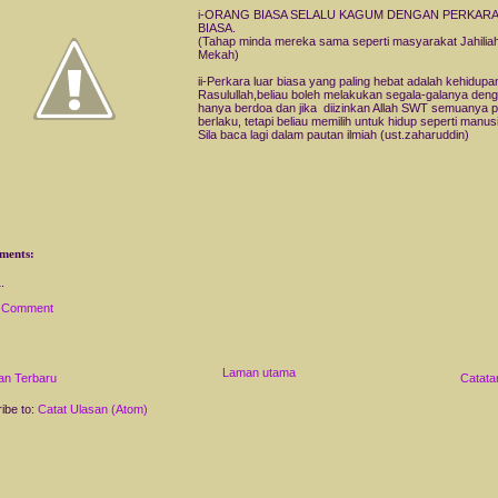
i-ORANG BIASA SELALU KAGUM DENGAN PERKARA
BIASA.
(Tahap minda mereka sama seperti masyarakat Jahiliah
Mekah)
ii-Perkara luar biasa yang paling hebat adalah kehidupa
Rasulullah,beliau boleh melakukan segala-galanya den
hanya berdoa dan jika diizinkan Allah SWT semuanya p
berlaku, tetapi beliau memilih untuk hidup seperti manus
Sila baca lagi dalam pautan ilmiah (ust.zaharuddin)
ments:
a Comment
Laman utama
an Terbaru
Catata
ibe to:
Catat Ulasan (Atom)