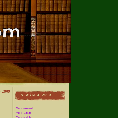
r 2009
FATWA MALAYSIA
Mufti Serawak
Mufti Pahang
Mufti Kedah