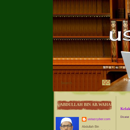
Ho
ABDULLAH BIN AB.WAHAB
Kelak
Dicatat
ustazcyber.com
Abdullah Bin