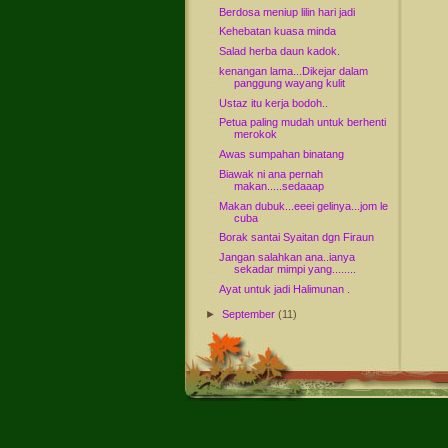
Berdosa meniup lilin hari jadi
Kehebatan kuasa minda
Salad herba daun kadok.
kenangan lama...Dikejar dalam
panggung wayang kulit
Ustaz itu kerja bodoh..
Petua paling mudah untuk berhenti
merokok
Awas sumpahan binatang
Biawak ni ana pernah
makan.....sedaaap
Makan dubuk...eeei gelinya...jom le
cuba
Borak santai Syaitan dgn Firaun
Jangan salahkan ana..ianya
sekadar mimpi yang........
Ayat untuk jadi Halimunan .
►
September
(11)