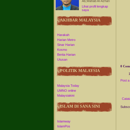
Ab,Wahab Al-Azhari
Lihat profil lengkap
saya
AKHBAR MALAYSIA
Harakah
Harian Metro
Sinar Harian
Kosmo
Berita Harian
Utusan
0 Com
POLITIK MALAYSIA
Post 
Malaysia Today
UMNO online
Malaysiakini
Catat
ISLAM DI SANA SINI
Subscr
Islamway
IslamPos