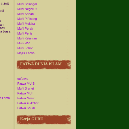
 LUAR
Mufti Selangor
Mufti Negeri 9
 di
Mufti Sabah
Mufti P.Pinang
n
Mufti Melaka
gan
asti
Mufti Perak
ia biasa.
Mufti Perlis
Mufti Kelantan
Mufti WP
Mufti Johor
Majlis Fatwa
FATWA DUNIA ISLAM
eufatwa
Fatwa MUIS
Mufti Brunei
Fatwa MUI
n Lama
Fatwa Mesir
Fatwa Al-Azhar
Fatwa Saudi
Kerja GURU