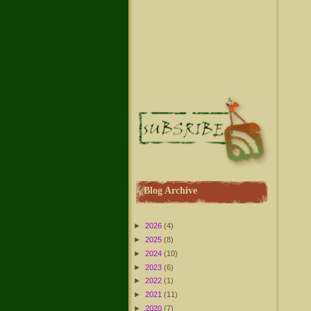
Blog Archive
►
2026
(4)
►
2025
(8)
►
2024
(10)
►
2023
(6)
►
2022
(1)
►
2021
(11)
►
2020
(7)