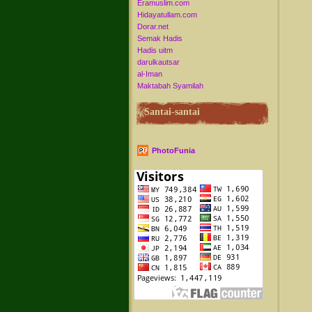
Eramuslim.com
Hidayatullam.com
Dorar.net
Semak Hadis
Hadis uitm
darulkautsar
al-Iman
Maktabah Syamilah
Santai-santai
PhotoFunia