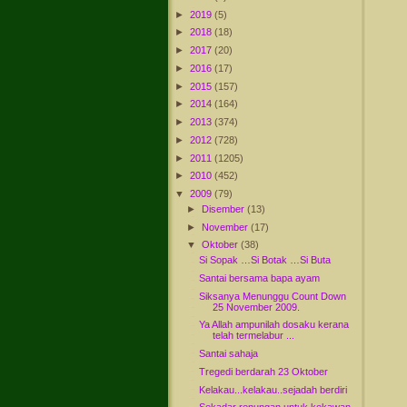
►
2019
(5)
►
2018
(18)
►
2017
(20)
►
2016
(17)
►
2015
(157)
►
2014
(164)
►
2013
(374)
►
2012
(728)
►
2011
(1205)
►
2010
(452)
▼
2009
(79)
►
Disember
(13)
►
November
(17)
▼
Oktober
(38)
Si Sopak …Si Botak …Si Buta
Santai bersama bapa ayam
Siksanya Menunggu Count Down
25 November 2009.
Ya Allah ampunilah dosaku kerana
telah termelabur ...
Santai sahaja
Tregedi berdarah 23 Oktober
Kelakau...kelakau..sejadah berdiri