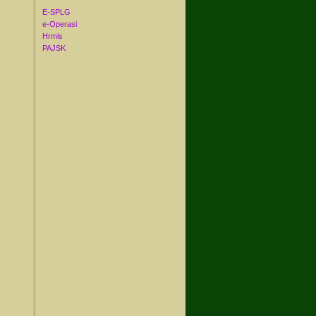
E-SPLG
e-Operasi
Hrmis
PAJSK