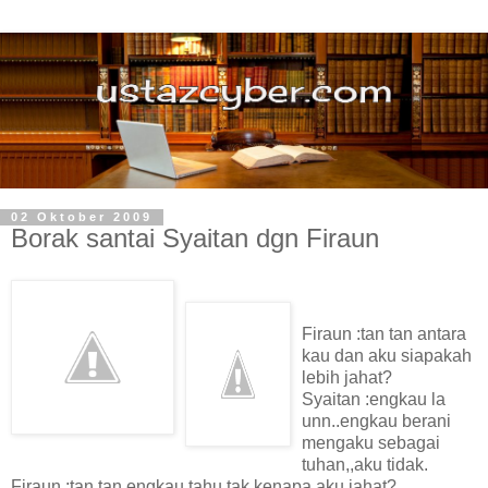
02 Oktober 2009
Borak santai Syaitan dgn Firaun
Firaun :tan tan antara
kau dan aku siapakah
lebih jahat?
Syaitan :engkau la
unn..engkau berani
mengaku sebagai
tuhan,,aku tidak.
Firaun :tan tan engkau tahu tak kenapa aku jahat?