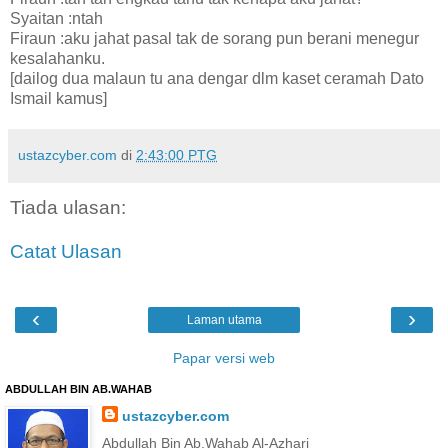
Syaitan :ntah
Firaun :aku jahat pasal tak de sorang pun berani menegur
kesalahanku.
[dailog dua malaun tu ana dengar dlm kaset ceramah Dato
Ismail kamus]
ustazcyber.com
di
2:43:00 PTG
Tiada ulasan:
Catat Ulasan
‹
›
Laman utama
Papar versi web
ABDULLAH BIN AB.WAHAB
ustazcyber.com
Abdullah Bin Ab,Wahab Al-Azhari