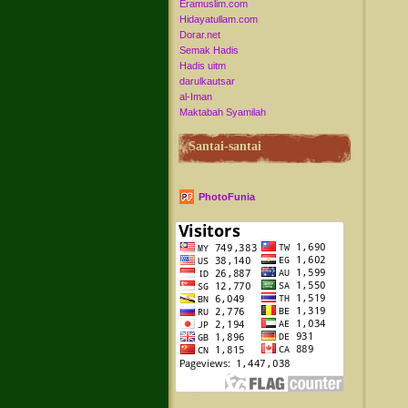
Eramuslim.com
Hidayatullam.com
Dorar.net
Semak Hadis
Hadis uitm
darulkautsar
al-Iman
Maktabah Syamilah
Santai-santai
PhotoFunia