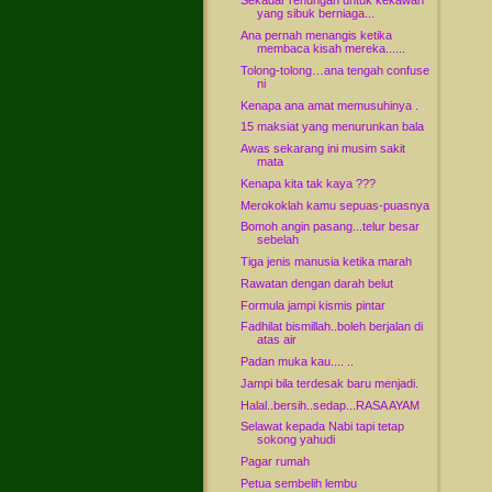
Sekadar renungan untuk kekawan
yang sibuk berniaga...
Ana pernah menangis ketika
membaca kisah mereka......
Tolong-tolong…ana tengah confuse
ni
Kenapa ana amat memusuhinya .
15 maksiat yang menurunkan bala
Awas sekarang ini musim sakit
mata
Kenapa kita tak kaya ???
Merokoklah kamu sepuas-puasnya
Bomoh angin pasang...telur besar
sebelah
Tiga jenis manusia ketika marah
Rawatan dengan darah belut
Formula jampi kismis pintar
Fadhilat bismillah..boleh berjalan di
atas air
Padan muka kau.... ..
Jampi bila terdesak baru menjadi.
Halal..bersih..sedap...RASA AYAM
Selawat kepada Nabi tapi tetap
sokong yahudi
Pagar rumah
Petua sembelih lembu