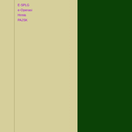
E-SPLG
e-Operasi
Hrmis
PAJSK