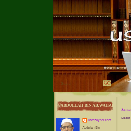
Ho
ABDULLAH BIN AB.WAHAB
Santa
Dicatat
ustazcyber.com
Abdullah Bin