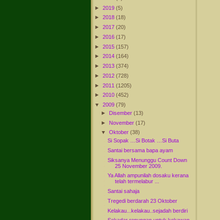
►
2019
(5)
►
2018
(18)
►
2017
(20)
►
2016
(17)
►
2015
(157)
►
2014
(164)
►
2013
(374)
►
2012
(728)
►
2011
(1205)
►
2010
(452)
▼
2009
(79)
►
Disember
(13)
►
November
(17)
▼
Oktober
(38)
Si Sopak …Si Botak …Si Buta
Santai bersama bapa ayam
Siksanya Menunggu Count Down
25 November 2009.
Ya Allah ampunilah dosaku kerana
telah termelabur ...
Santai sahaja
Tregedi berdarah 23 Oktober
Kelakau...kelakau..sejadah berdiri