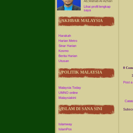
Ab,Wahab Al-Azhari
Lihat profil lengkap
saya
AKHBAR MALAYSIA
Harakah
Harian Metro
Sinar Harian
Kosmo
Berita Harian
Utusan
0 Com
POLITIK MALAYSIA
Post 
Malaysia Today
UMNO online
Malaysiakini
Catat
ISLAM DI SANA SINI
Subscr
Islamway
IslamPos