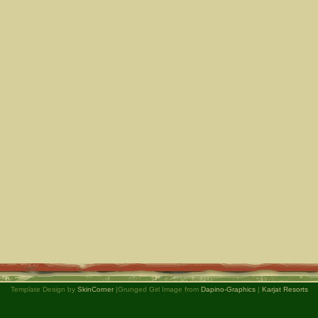
Template Design by
SkinCorner
|Grunged Girl Image from
Dapino-Graphics
|
Karjat Resorts