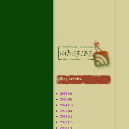
Blog Archive
►
2026
(4)
►
2025
(8)
►
2024
(10)
►
2023
(6)
►
2022
(1)
►
2021
(11)
►
2020
(7)