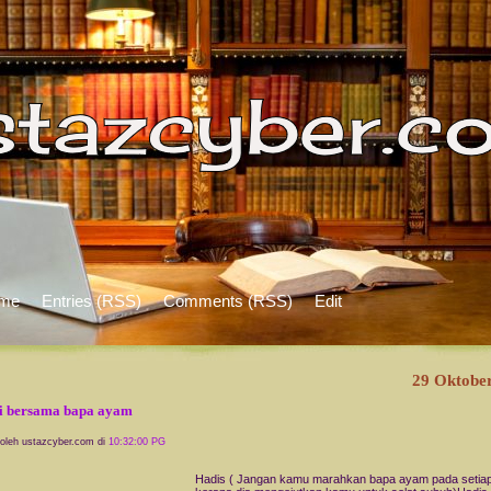
me
Entries (RSS)
Comments (RSS)
Edit
29 Oktobe
i bersama bapa ayam
 oleh ustazcyber.com di
10:32:00 PG
Hadis ( Jangan kamu marahkan bapa ayam pada setiap