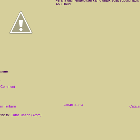
kerana dia mengejutkan kamu untuk solat subuh)Hadis
Abu Daud.
ments:
a Comment
Laman utama
an Terbaru
Catata
ibe to:
Catat Ulasan (Atom)