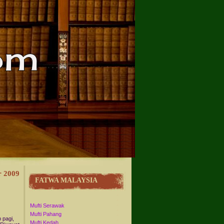
r 2009
FATWA MALAYSIA
Mufti Serawak
Mufti Pahang
 pagi,
Mufti Kedah