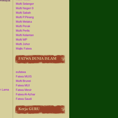
 Riwayat
Mufti Selangor
Mufti Negeri 9
Mufti Sabah
Mufti P.Pinang
Mufti Melaka
Mufti Perak
Mufti Perlis
Mufti Kelantan
Mufti WP
Mufti Johor
Majlis Fatwa
FATWA DUNIA ISLAM
eufatwa
Fatwa MUIS
Mufti Brunei
Fatwa MUI
n Lama
Fatwa Mesir
Fatwa Al-Azhar
Fatwa Saudi
Kerja GURU