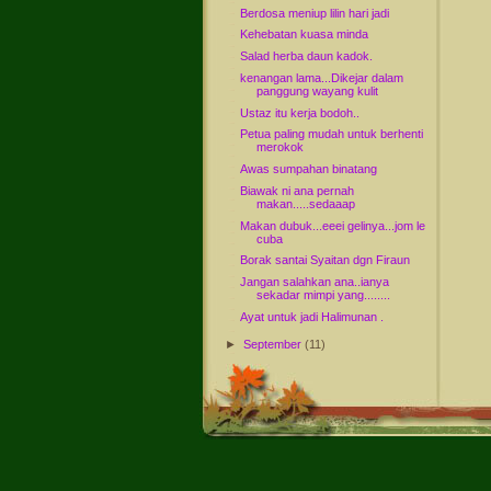
Berdosa meniup lilin hari jadi
Kehebatan kuasa minda
Salad herba daun kadok.
kenangan lama...Dikejar dalam
panggung wayang kulit
Ustaz itu kerja bodoh..
Petua paling mudah untuk berhenti
merokok
Awas sumpahan binatang
Biawak ni ana pernah
makan.....sedaaap
Makan dubuk...eeei gelinya...jom le
cuba
Borak santai Syaitan dgn Firaun
Jangan salahkan ana..ianya
sekadar mimpi yang........
Ayat untuk jadi Halimunan .
►
September
(11)