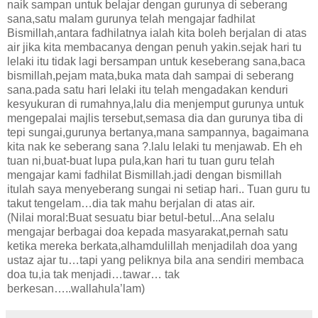
naik sampan untuk belajar dengan gurunya di seberang
sana,satu malam gurunya telah mengajar fadhilat
Bismillah,antara fadhilatnya ialah kita boleh berjalan di atas
air jika kita membacanya dengan penuh yakin.sejak hari tu
lelaki itu tidak lagi bersampan untuk keseberang sana,baca
bismillah,pejam mata,buka mata dah sampai di seberang
sana.pada satu hari lelaki itu telah mengadakan kenduri
kesyukuran di rumahnya,lalu dia menjemput gurunya untuk
mengepalai majlis tersebut,semasa dia dan gurunya tiba di
tepi sungai,gurunya bertanya,mana sampannya, bagaimana
kita nak ke seberang sana ?.lalu lelaki tu menjawab. Eh eh
tuan ni,buat-buat lupa pula,kan hari tu tuan guru telah
mengajar kami fadhilat Bismillah.jadi dengan bismillah
itulah saya menyeberang sungai ni setiap hari.. Tuan guru tu
takut tengelam…dia tak mahu berjalan di atas air.
(Nilai moral:Buat sesuatu biar betul-betul...Ana selalu
mengajar berbagai doa kepada masyarakat,pernah satu
ketika mereka berkata,alhamdulillah menjadilah doa yang
ustaz ajar tu…tapi yang peliknya bila ana sendiri membaca
doa tu,ia tak menjadi…tawar… tak
berkesan…..wallahula’lam)