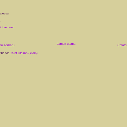
ments:
a Comment
Laman utama
an Terbaru
Catata
ibe to:
Catat Ulasan (Atom)