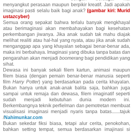
menyangkut perasaan maupun berpikir kreatif. Jadi apakah
imaginasi pasti selalu baik bagi anak?
(gambar kiri: Murid
ustazcyber)
Semua orang sepakat bahwa terlalu banyak mengkhayal
atau berimaginasi akan membahayakan bagi kesehatan
perkembangan jiwanya. Jika anak sudah tak mahu diajak
melihat realiti atau hal-hal yang nyata, atau jika anak sudah
menganggap apa yang khayalan sebagai benar-benar ada,
maka ini berbahaya. Imaginasi yang dibuka tanpa batas dan
pengarahan akan menjadi
boomerang
bagi pendidikan yang
sihat.
Dewasa ini banyak sekali filem kartun, animasi maupun
filem biasa (dengan pemain benar-benar manusia seperti
film
Harry Potter
) yang berdasarkan pada cerita khayalan.
Bukan hanya untuk anak-anak balita saja, bahkan juga
sampai untuk remaja dan dewasa, filem imaginatif seperti
sudah menjadi kebutuhan dunia modern ini.
Berkembangnya teknik perfielman dan pemotretan membuat
visualisasi imaginasi menjadi nyaris tanpa batas.......tajuk
/
Nahimunkar.com
Bukan sekedar fiksi biasa, tetapi alur cerita, penokohan,
bahkan setting tempat, semua berdasarkan imajinasi si