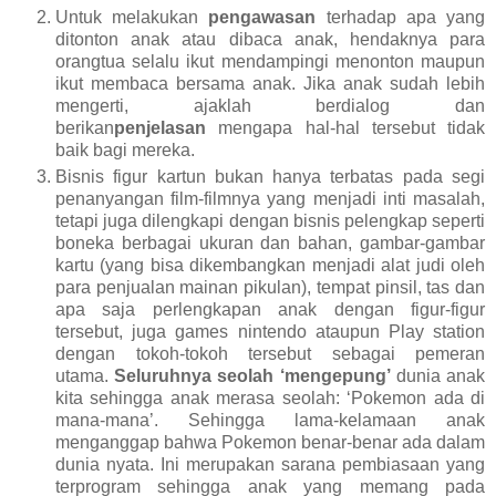
Untuk melakukan
pengawasan
terhadap apa yang
ditonton anak atau dibaca anak, hendaknya para
orangtua selalu ikut mendampingi menonton maupun
ikut membaca bersama anak. Jika anak sudah lebih
mengerti, ajaklah berdialog dan
berikan
penjelasan
mengapa hal-hal tersebut tidak
baik bagi mereka.
Bisnis figur kartun bukan hanya terbatas pada segi
penanyangan film-filmnya yang menjadi inti masalah,
tetapi juga dilengkapi dengan bisnis pelengkap seperti
boneka berbagai ukuran dan bahan, gambar-gambar
kartu (yang bisa dikembangkan menjadi alat judi oleh
para penjualan mainan pikulan), tempat pinsil, tas dan
apa saja perlengkapan anak dengan figur-figur
tersebut, juga games nintendo ataupun Play station
dengan tokoh-tokoh tersebut sebagai pemeran
utama.
Seluruhnya seolah ‘mengepung’
dunia anak
kita sehingga anak merasa seolah: ‘Pokemon ada di
mana-mana’. Sehingga lama-kelamaan anak
menganggap bahwa Pokemon benar-benar ada dalam
dunia nyata. Ini merupakan sarana pembiasaan yang
terprogram sehingga anak yang memang pada