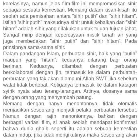
korelasinya, namun jelas film-film ini mempromosikan sihir
sebagai sesuatu kemestian. Memang dalam kisah-kisah itu
seolah ada pemisahan antara ”sihir putih” dan ”sihir hitam”.
Istilah ”sihir putih” maksudnya sihir untuk kebaikan dan ”sihir
hitam” adalah sihir yang dilakukan untuk tujuan-tujuan jahat.
Sangat mirip dengan kepercayaan mistik tanah air yang
juga membedakan ”sihir putih” dan ”sihir hitam”. Pada
prinsipnya sama-sama sihir.
Dalam pandangan Islam, perbuatan sihir, baik yang ”putih”
maupun yang ”hitam”, keduanya dilarang bagi orang
beriman. Keduanya, ditambah dengan perbuatan
berkolaborasi dengan jin, termasuk ke dalam perbuatan-
perbuatan yang tak akan diampuni Allah SWT jika sebelum
wafat tidak bertobat. Ketiganya termasuk ke dalam katagori
syirik nyata atau terang-terangan. Artinya, dosanya sama
dengan orang yang menyembah patung.
Memang dengan hanya menontonnya, tidak otomatis
menjadikan seseorang menjadi pelaku perbuatan tersebut.
Namun dengan rajin menontonnya, bahkan dengan
berbagai variasi film, si anak seolah mendapat konfirmasi
bahwa dunia ghaib seperti itu adalah sebuah kemestian
dalam hidup, jika tidak mengikutinya maka seseorang akan