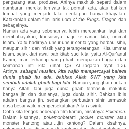
pengarang atau produser. Artinya makhluk seperti dalam
gambaran mereka ternyata tak pernah ada, atau bahkan
tempat yang menjadi latar cerita-pun hanya khayalan.
Katakanlah dalam film laris
Lord of the Rings,
Eragon
dan
sebagainya.
Namun ada yang sebenarnya lebih meresahkan lagi dan
membahayakan, khususnya bagi keimanan kita, ummat
Islam. Yaitu hadirnya unsur-unsur cerita yang berbau sihir,
maupun sihir dan mistik yang terang-terangan. Kita ummat
Islam, sejak dari awal bab kitab suci kita, yaitu Al-Qur’anul
Karim, iman terhadap yang ghaib merupakan bagian dari
keimanan inti kita (lihat QS Al-Baqarah ayat 1-3).
Artinya,
sebagai muslim, kita wajib mempercayai bahwa
dunia ghaib itu ada, bahkan Allah SWT yang kita
sembah adalah ghaib bagi kita
. Namun yang ghaib bukan
hanya Allah, tapi juga dunia ghaib termasuk makhluk
bangsa jin dan dunianya, juga dunia sihir. Bahkan iblis
adalah bangsa jin, sedangkan perbuatan sihir termasuk
dosa besar yaitu mempersekutukan Allah / syirik.
Coba kita tengok beberapa film kartun, misalnya:
Pokemon
.
Dalam kisahnya,
pokemon
berarti
pocket monster
atau
monster kantong atau….jin kantong? Dalam kisahnya,
pokemon bisa disimpan di kantong dan jika diperlukan ia