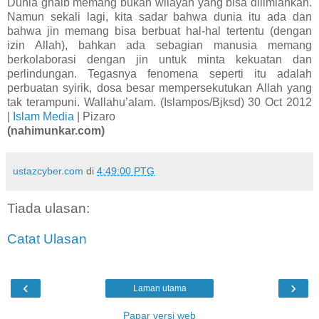
Dunia ghaib memang bukan wilayah yang bisa diilmiahkan.
Namun sekali lagi, kita sadar bahwa dunia itu ada dan
bahwa jin memang bisa berbuat hal-hal tertentu (dengan
izin Allah), bahkan ada sebagian manusia memang
berkolaborasi dengan jin untuk minta kekuatan dan
perlindungan. Tegasnya fenomena seperti itu adalah
perbuatan syirik, dosa besar mempersekutukan Allah yang
tak terampuni. Wallahu’alam. (Islampos/Bjksd) 30 Oct 2012
|
Islam Media
| Pizaro
(nahimunkar.com)
ustazcyber.com
di
4:49:00 PTG
Tiada ulasan:
Catat Ulasan
‹
›
Laman utama
Papar versi web