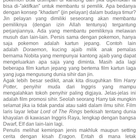
bisa di-”aktifkan” untuk membantu si pemilik. Apa bedanya
dengan konsep ”
khadam
” (jin pelayan) dalam budaya timur?
Jin pelayan yang dimiliki seseorang akan membantu
pemiliknya (dengan izin Allah tentunya) tergantung
perjanjiannya. Ada yang membantu pemiliknya melawan
musuh dan lain-lain. Persis sama dengan pokemon, hanya
saja pokemon adalah kartun jepang. Contoh lain
adalah
Doraemon
, kucing ajaib milik anak pemalas
bernama Nobita yang mempunyai kantong ajaib yang dapat
mengeluarkan apa saja yang diminta. Masih ada lagi
beberapa film kartun jepang yang bertema film kartun laga
yang juga mengusung dunia sihir dan jin.
Agak lebih besar sedikit, anak kita disuguhkan film
Harry
Potter
, penyihir muda dari Inggris yang mampu
mengalahkan tokoh penyihir paling digjaya. Jelas-jelas ini
adalah film promosi sihir. Seolah seorang Harry tak mungkin
selamat jika ia tidak pandai atau sakti dalam ilmu sihir. Film
laris layar lebar
Lord of The Rings
berkisah tentang dunia
khayalan di kawasan Inggris Raya, lengkap dengan bangsa
Dwarf, Elf dan lain-lain lagi.
Penulis melihat kemiripan jenis makhluk maupun setting
cerita dengan kisah
Eragon
. Entah di mana letak