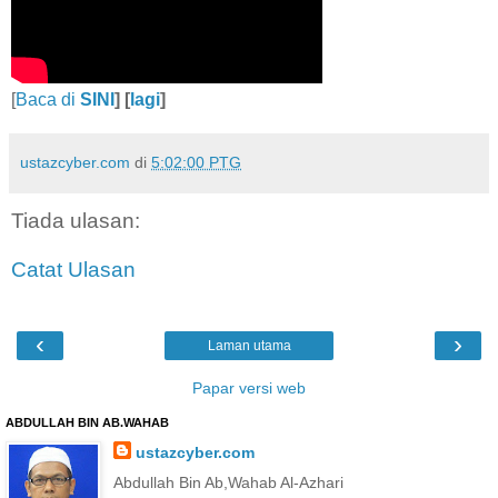
[
Baca di
SINI
] [
lagi
]
ustazcyber.com
di
5:02:00 PTG
Tiada ulasan:
Catat Ulasan
‹
›
Laman utama
Papar versi web
ABDULLAH BIN AB.WAHAB
ustazcyber.com
Abdullah Bin Ab,Wahab Al-Azhari