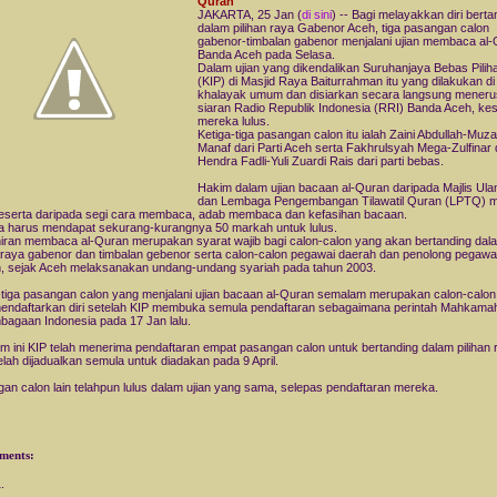
Quran
JAKARTA, 25 Jan (
di sini
) -- Bagi melayakkan diri berta
dalam pilihan raya Gabenor Aceh, tiga pasangan calon
gabenor-timbalan gabenor menjalani ujian membaca al-
Banda Aceh pada Selasa.
Dalam ujian yang dikendalikan Suruhanjaya Bebas Pili
(KIP) di Masjid Raya Baiturrahman itu yang dilakukan di
khalayak umum dan disiarkan secara langsung meneru
siaran Radio Republik Indonesia (RRI) Banda Aceh, k
mereka lulus.
Ketiga-tiga pasangan calon itu ialah Zaini Abdullah-Muza
Manaf dari Parti Aceh serta Fakhrulsyah Mega-Zulfinar
Hendra Fadli-Yuli Zuardi Rais dari parti bebas.
Hakim dalam ujian bacaan al-Quran daripada Majlis Ul
dan Lembaga Pengembangan Tilawatil Quran (LPTQ) me
eserta daripada segi cara membaca, adab membaca dan kefasihan bacaan.
 harus mendapat sekurang-kurangnya 50 markah untuk lulus.
ran membaca al-Quran merupakan syarat wajib bagi calon-calon yang akan bertanding dal
n raya gabenor dan timbalan gebenor serta calon-calon pegawai daerah dan penolong pegawa
, sejak Aceh melaksanakan undang-undang syariah pada tahun 2003.
-tiga pasangan calon yang menjalani ujian bacaan al-Quran semalam merupakan calon-calo
endaftarkan diri setelah KIP membuka semula pendaftaran sebagaimana perintah Mahkama
bagaan Indonesia pada 17 Jan lalu.
m ini KIP telah menerima pendaftaran empat pasangan calon untuk bertanding dalam pilihan r
elah dijadualkan semula untuk diadakan pada 9 April.
an calon lain telahpun lulus dalam ujian yang sama, selepas pendaftaran mereka.
ments: