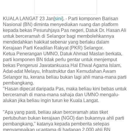
KUALA LANGAT 23 Jan[
sini
]. - Parti komponen Barisan
Nasional (BN) diminta menyediakan ruang dan platform
kepada bekas Pesuruhjaya Pas negeri, Datuk Dr. Hasan Ali
untuk berceramah di Selangor bagi membolehkannya
mendedahkan hakikat sebenar yang berlaku dalam
Kerajaan Parti Keadilan Rakyat (PKR) Selangor.
Ketua Penerangan UMNO, Datuk Ahmad Maslan berkata,
parti komponen BN tidak perlu gentar untuk menjemput
bekas Pengerusi Jawatankuasa Hal Ehwal Agama Islam,
Adat-adat Melayu, Infrastruktur dan Kemudahan Awam
Selangor itu, kerana beliau bukan lagi ahli mana-mana parti
pembangkang.
"Hasan dipecat daripada Pas, maka beliau kini bebas untuk
berceramah di mana-mana sahaja dan UMNO mengalu-
alukan jika beliau ingin turun ke Kuala Langat.
"Apa yang pasti, beliau akan berceramah atas tiket
pertubuhan bukan kerajaan (NGO) dan bukannya ahli parti
pembangkang," katanya kepada pemberita selepas
menyampaikan ucaptama di hadapan 2,000 ahli BN