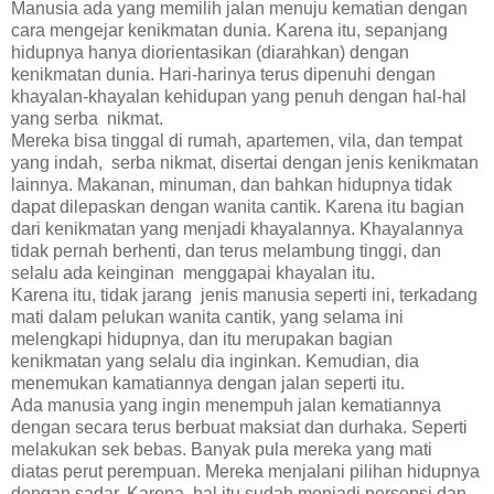
Manusia ada yang memilih jalan menuju kematian dengan
cara mengejar kenikmatan dunia. Karena itu, sepanjang
hidupnya hanya diorientasikan (diarahkan) dengan
kenikmatan dunia. Hari-harinya terus dipenuhi dengan
khayalan-khayalan kehidupan yang penuh dengan hal-hal
yang serba nikmat.
Mereka bisa tinggal di rumah, apartemen, vila, dan tempat
yang indah, serba nikmat, disertai dengan jenis kenikmatan
lainnya. Makanan, minuman, dan bahkan hidupnya tidak
dapat dilepaskan dengan wanita cantik. Karena itu bagian
dari kenikmatan yang menjadi khayalannya. Khayalannya
tidak pernah berhenti, dan terus melambung tinggi, dan
selalu ada keinginan menggapai khayalan itu.
Karena itu, tidak jarang jenis manusia seperti ini, terkadang
mati dalam pelukan wanita cantik, yang selama ini
melengkapi hidupnya, dan itu merupakan bagian
kenikmatan yang selalu dia inginkan. Kemudian, dia
menemukan kamatiannya dengan jalan seperti itu.
Ada manusia yang ingin menempuh jalan kematiannya
dengan secara terus berbuat maksiat dan durhaka. Seperti
melakukan sek bebas. Banyak pula mereka yang mati
diatas perut perempuan. Mereka menjalani pilihan hidupnya
dengan sadar. Karena, hal itu sudah menjadi persepsi dan