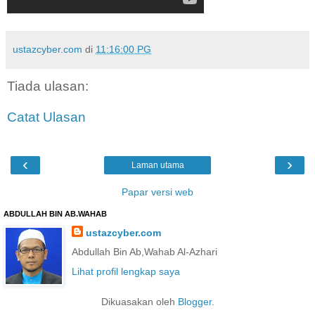
ustazcyber.com
di
11:16:00 PG
Tiada ulasan:
Catat Ulasan
‹
›
Laman utama
Papar versi web
ABDULLAH BIN AB.WAHAB
ustazcyber.com
Abdullah Bin Ab,Wahab Al-Azhari
Lihat profil lengkap saya
Dikuasakan oleh
Blogger
.