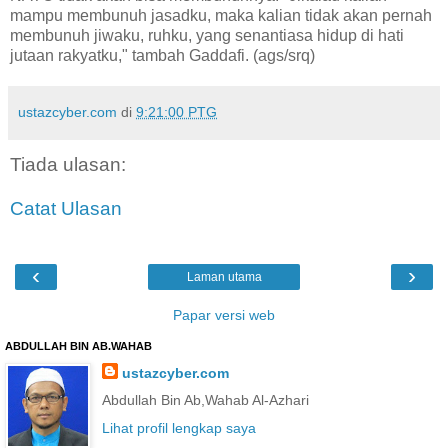
mampu membunuh jasadku, maka kalian tidak akan pernah
membunuh jiwaku, ruhku, yang senantiasa hidup di hati
jutaan rakyatku," tambah Gaddafi. (ags/srq)
ustazcyber.com
di
9:21:00 PTG
Tiada ulasan:
Catat Ulasan
‹
›
Laman utama
Papar versi web
ABDULLAH BIN AB.WAHAB
ustazcyber.com
Abdullah Bin Ab,Wahab Al-Azhari
Lihat profil lengkap saya