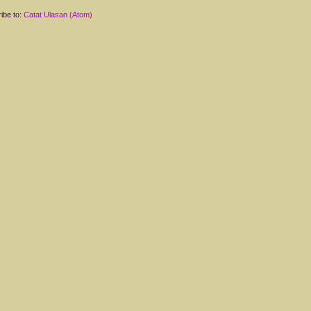
ibe to:
Catat Ulasan (Atom)