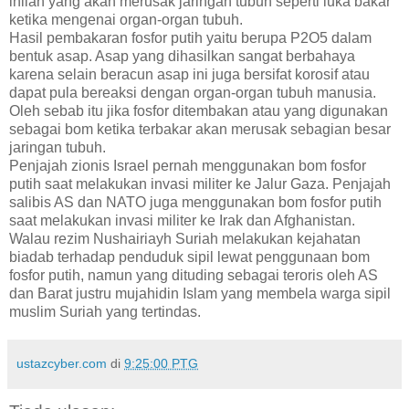
inilah yang akan merusak jaringan tubuh seperti luka bakar
ketika mengenai organ-organ tubuh.
Hasil pembakaran fosfor putih yaitu berupa P2O5 dalam
bentuk asap. Asap yang dihasilkan sangat berbahaya
karena selain beracun asap ini juga bersifat korosif atau
dapat pula bereaksi dengan organ-organ tubuh manusia.
Oleh sebab itu jika fosfor ditembakan atau yang digunakan
sebagai bom ketika terbakar akan merusak sebagian besar
jaringan tubuh.
Penjajah zionis Israel pernah menggunakan bom fosfor
putih saat melakukan invasi militer ke Jalur Gaza. Penjajah
salibis AS dan NATO juga menggunakan bom fosfor putih
saat melakukan invasi militer ke Irak dan Afghanistan.
Walau rezim Nushairiayh Suriah melakukan kejahatan
biadab terhadap penduduk sipil lewat penggunaan bom
fosfor putih, namun yang dituding sebagai teroris oleh AS
dan Barat justru mujahidin Islam yang membela warga sipil
muslim Suriah yang tertindas.
ustazcyber.com
di
9:25:00 PTG