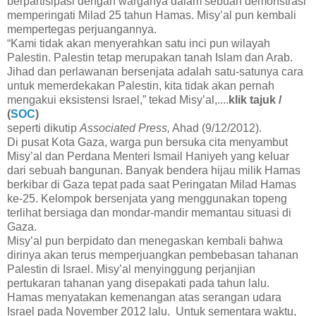
berpartisipasi dengan warganya dalam sebuah demonstrasi
memperingati Milad 25 tahun Hamas. Misy’al pun kembali
mempertegas perjuangannya.
“Kami tidak akan menyerahkan satu inci pun wilayah
Palestin. Palestin tetap merupakan tanah Islam dan Arab.
Jihad dan perlawanan bersenjata adalah satu-satunya cara
untuk memerdekakan Palestin, kita tidak akan pernah
mengakui eksistensi Israel,” tekad Misy’al,....
klik tajuk /
(
SOC
)
seperti dikutip
Associated Press,
Ahad (9/12/2012).
Di pusat Kota Gaza, warga pun bersuka cita menyambut
Misy’al dan Perdana Menteri Ismail Haniyeh yang keluar
dari sebuah bangunan. Banyak bendera hijau milik Hamas
berkibar di Gaza tepat pada saat Peringatan Milad Hamas
ke-25. Kelompok bersenjata yang menggunakan topeng
terlihat bersiaga dan mondar-mandir memantau situasi di
Gaza.
Misy’al pun berpidato dan menegaskan kembali bahwa
dirinya akan terus memperjuangkan pembebasan tahanan
Palestin di Israel. Misy’al menyinggung perjanjian
pertukaran tahanan yang disepakati pada tahun lalu.
Hamas menyatakan kemenangan atas serangan udara
Israel pada November 2012 lalu. Untuk sementara waktu,