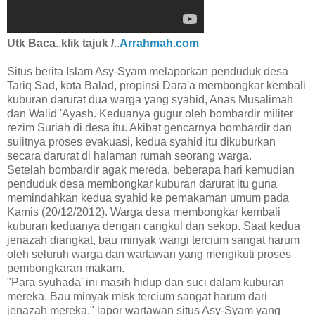
Utk Baca
..
klik tajuk /
..
Arrahmah.com
Situs berita Islam Asy-Syam melaporkan penduduk desa
Tariq Sad, kota Balad, propinsi Dara'a membongkar kembali
kuburan darurat dua warga yang syahid, Anas Musalimah
dan Walid 'Ayash. Keduanya gugur oleh bombardir militer
rezim Suriah di desa itu. Akibat gencarnya bombardir dan
sulitnya proses evakuasi, kedua syahid itu dikuburkan
secara darurat di halaman rumah seorang warga.
Setelah bombardir agak mereda, beberapa hari kemudian
penduduk desa membongkar kuburan darurat itu guna
memindahkan kedua syahid ke pemakaman umum pada
Kamis (20/12/2012). Warga desa membongkar kembali
kuburan keduanya dengan cangkul dan sekop. Saat kedua
jenazah diangkat, bau minyak wangi tercium sangat harum
oleh seluruh warga dan wartawan yang mengikuti proses
pembongkaran makam.
"Para syuhada' ini masih hidup dan suci dalam kuburan
mereka. Bau minyak misk tercium sangat harum dari
jenazah mereka," lapor wartawan situs Asy-Syam yang