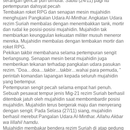
serangan gencar pun dimulai. Sabtu (24/11) pagi itu
pertempuran dahsyat pecah
Tembakan roket RPG dan senapan mesin mujahidin
menghujani Pangkalan Udara Al-Minthar. Angkatan Udara
rezim Suriah membalas dengan menembakkan tank, mortir
dan rudal ke posisi-posisi mujahidin. Mujahidin tak
membiarkan keunggulan kekuatan militer musuh meneror
mereka. Mujahidin membalas dengan tembakan mortir dan
roket RPG.
Pekikan takbir membahana selama pertempuran sengit
berlangsung. Senapan mesin berat mujahidin juga
memberikan tekanan terhadap pangkalan udara pasukan
rezim. "Doa…doa…takbir…takbir…wahai para pemuda, "
perintah komandan lapangan kepada seluruh mujahidin
yang bertempur.
Pertempuran sengit pecah selama empat hari penuh.
Sebuah pesawat tempur jenis Mig-21 rezim Suriah berhasil
ditembak jatuh oleh mujahidin saat membombardir posisi
mujahidin. Mujahidin terus bergerak maju dan menyerang
dengan sengit. Pada Selasa (27/11) siang, mujahidin
berhasil merebut Pangalan Udara Al-Minthar.
Allahu Akbar
wa lillahil hamdu
.
Mujahidin membakar bendera rezim Suriah di atap gedung