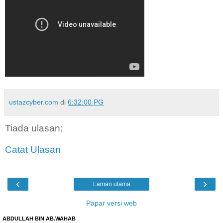
ustazcyber.com
di
6:32:00 PG
Tiada ulasan:
Catat Ulasan
‹
›
Laman utama
Papar versi web
ABDULLAH BIN AB.WAHAB