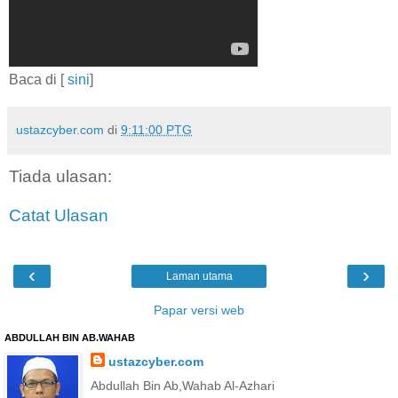
Baca di [
sini
]
ustazcyber.com
di
9:11:00 PTG
Tiada ulasan:
Catat Ulasan
‹
›
Laman utama
Papar versi web
ABDULLAH BIN AB.WAHAB
ustazcyber.com
Abdullah Bin Ab,Wahab Al-Azhari