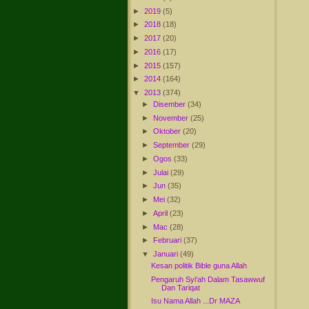
►
2019
(5)
►
2018
(18)
►
2017
(20)
►
2016
(17)
►
2015
(157)
►
2014
(164)
▼
2013
(374)
►
Disember
(34)
►
November
(25)
►
Oktober
(20)
►
September
(29)
►
Ogos
(33)
►
Julai
(29)
►
Jun
(35)
►
Mei
(32)
►
April
(23)
►
Mac
(28)
►
Februari
(37)
▼
Januari
(49)
Kesan politik Bible guna Allah
Pengaruh Syi'ah Dalam Tasawwuf
Dan Tariqat
Isu Nama Allah ...Dr MAZA