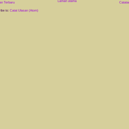
Laman utama
an Terbaru
Catata
ibe to:
Catat Ulasan (Atom)