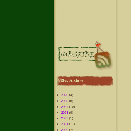
Blog Archive
►
2026
(4)
►
2025
(8)
►
2024
(10)
►
2023
(6)
►
2022
(1)
►
2021
(11)
►
2020
(7)