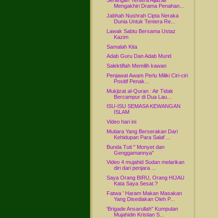
Serangan Tentera Aljazair
Mengakhiri Drama Penahan...
Jabhah Nushrah Cipta Neraka
Dunia Untuk Tentera Re...
Lawak Sabtu Bersama Ustaz
Kazim
Samalah Kita
Adab Guru Dan Adab Murid
Salektiflah Memilih kawan
Penjawat Awam Perlu Miliki Ciri-ciri
Positif Penak...
Mukjizat al-Quran : Air Tidak
Bercampur di Dua Lau...
ISU-ISU SEMASA KEWANGAN
ISLAM
Video hari ini
Mutiara Yang Berserakan Dari
Kehidupan Para Salaf ...
Bunda Tuti " Monyet dan
Genggamannya"
Video 4 mujahid Sudan melarikan
diri dari penjara ...
Saya Orang BIRU, Orang HIJAU
Kata Saya Sesat.?
Fatwa ' Haram Makan Masakan
Yang Disediakan Oleh P...
'Brigade Ansarullah" Kumpulan
Mujahidin Kristian S...