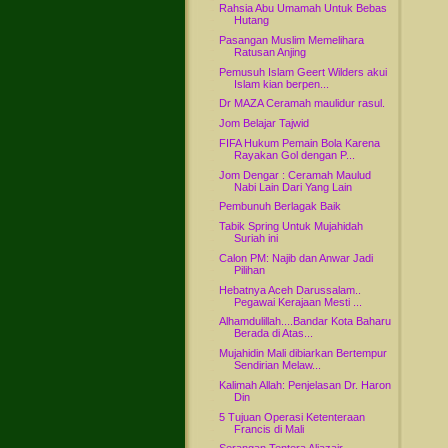
Rahsia Abu Umamah Untuk Bebas
Hutang
Pasangan Muslim Memelihara
Ratusan Anjing
Pemusuh Islam Geert Wilders akui
Islam kian berpen...
Dr MAZA Ceramah maulidur rasul.
Jom Belajar Tajwid
FIFA Hukum Pemain Bola Karena
Rayakan Gol dengan P...
Jom Dengar : Ceramah Maulud
Nabi Lain Dari Yang Lain
Pembunuh Berlagak Baik
Tabik Spring Untuk Mujahidah
Suriah ini
Calon PM: Najib dan Anwar Jadi
Pilihan
Hebatnya Aceh Darussalam..
Pegawai Kerajaan Mesti ...
Alhamdulillah....Bandar Kota Baharu
Berada di Atas...
Mujahidin Mali dibiarkan Bertempur
Sendirian Melaw...
Kalimah Allah: Penjelasan Dr. Haron
Din
5 Tujuan Operasi Ketenteraan
Francis di Mali