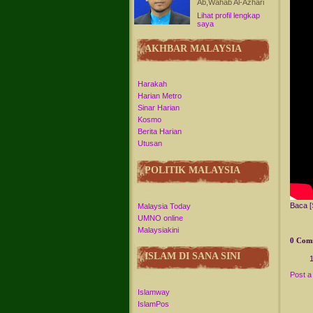
Ab,Wahab Al-Azhari
Lihat profil lengkap
saya
AKHBAR MALAYSIA
Harakah
Harian Metro
Sinar Harian
Kosmo
Berita Harian
Utusan
POLITIK MALAYSIA
Baca [
Malaysia Today
UMNO online
Malaysiakini
0 Com
ISLAM DI SANA SINI
Post 
Islamway
IslamPos