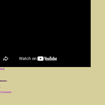
Sini
]
ments:
a Comment