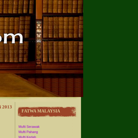
i 2013
FATWA MALAYSIA
Mufti Serawak
Mufti Pahang
Mufti Kedah