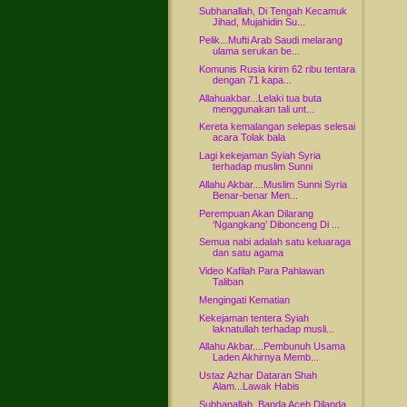
Subhanallah, Di Tengah Kecamuk
Jihad, Mujahidin Su...
Pelik...Mufti Arab Saudi melarang
ulama serukan be...
Komunis Rusia kirim 62 ribu tentara
dengan 71 kapa...
Allahuakbar...Lelaki tua buta
menggunakan tali unt...
Kereta kemalangan selepas selesai
acara Tolak bala
Lagi kekejaman Syiah Syria
terhadap muslim Sunni
Allahu Akbar....Muslim Sunni Syria
Benar-benar Men...
Perempuan Akan Dilarang
‘Ngangkang’ Dibonceng Di ...
Semua nabi adalah satu keluaraga
dan satu agama
Video Kafilah Para Pahlawan
Taliban
Mengingati Kematian
Kekejaman tentera Syiah
laknatullah terhadap musli...
Allahu Akbar....Pembunuh Usama
Laden Akhirnya Memb...
Ustaz Azhar Dataran Shah
Alam...Lawak Habis
Subhanallah..Banda Aceh Dilanda