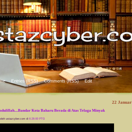
me
Entries (RSS)
Comments (RSS)
Edit
22 Januar
dulillah....Bandar Kota Baharu Berada di Atas Telaga Minyak
 oleh ustazcyber.com di
6:26:00 PTG