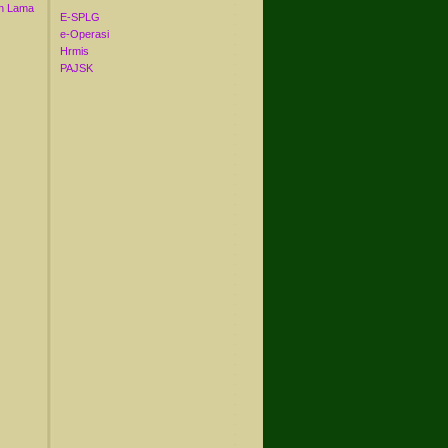
n Lama
E-SPLG
e-Operasi
Hrmis
PAJSK