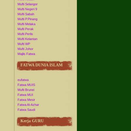
Mufti Selangor
Mufti Negeri 9
Mufti Sabah
Mufti P.Pinang
Mufti Melaka
Mufti Perak
Mufti Perlis
Mufti Kelantan
Mufti WP
Mufti Johor
Majlis Fatwa
FATWA DUNIA ISLAM
eufatwa
Fatwa MUIS
Mufti Brunei
Fatwa MUI
Fatwa Mesir
Fatwa Al-Azhar
Fatwa Saudi
Kerja GURU