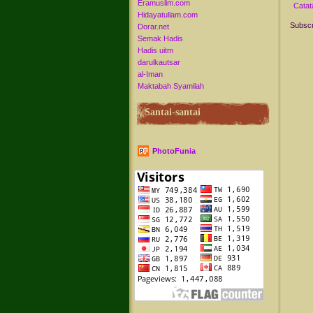
Eramuslim.com
Catat
Hidayatullam.com
Subscr
Dorar.net
Semak Hadis
Hadis uitm
darulkautsar
al-Iman
Maktabah Syamilah
Santai-santai
PhotoFunia