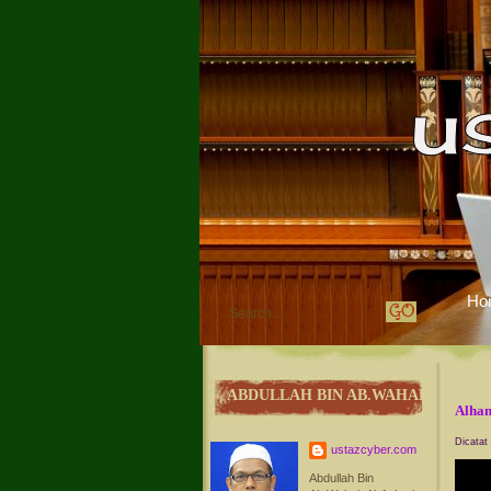
Ho
ABDULLAH BIN AB.WAHAB
Alham
Dicatat
ustazcyber.com
Abdullah Bin